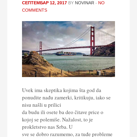
СЕПТЕМБАР 12, 2017
BY
NOVINAR
-
NO
COMMENTS
Uvek ima skeptika kojima šta god da
ponudite nađu zamerki, kritikuju, iako se
nisu našli u prilici
da budu ili osete ba deo čitave price o
kojoj se polemiše. Nažalost, to je
prokletstvo nas Srba. U
sve se dobro razumemo, za tuđe probleme