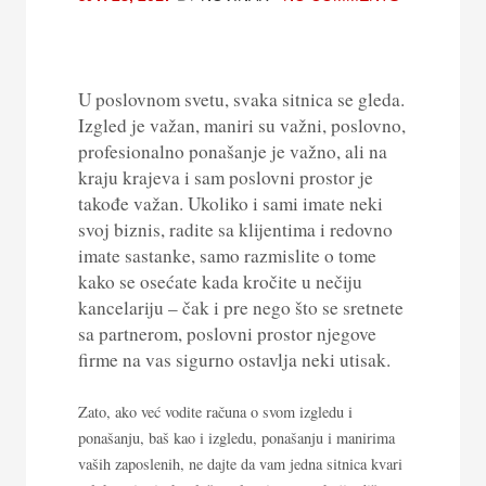
U poslovnom svetu, svaka sitnica se gleda.
Izgled je važan, maniri su važni, poslovno,
profesionalno ponašanje je važno, ali na
kraju krajeva i sam poslovni prostor je
takođe važan. Ukoliko i sami imate neki
svoj biznis, radite sa klijentima i redovno
imate sastanke, samo razmislite o tome
kako se osećate kada kročite u nečiju
kancelariju – čak i pre nego što se sretnete
sa partnerom, poslovni prostor njegove
firme na vas sigurno ostavlja neki utisak.
Zato, ako već vodite računa o svom izgledu i
ponašanju, baš kao i izgledu, ponašanju i manirima
vaših zaposlenih, ne dajte da vam jedna sitnica kvari