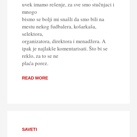
uvek imamo rešenje, za sve smo stučnjaci i
mnogo
bismo se bolji mi snašli da smo bili na
mestu nekog fudbalera, košarkaša,
selektora,
organizatora, direktora i menadžera. A
ipak je najlakše komentarisati. Što bi se
reklo, za to se ne
plaća porez.
READ MORE
SAVETI