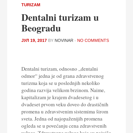
TURIZAM
Dentalni turizam u
Beogradu
ЈУЛ 19, 2017
BY
NOVINAR
-
NO COMMENTS
Dentalni turizam, odnosno „dentalni
odmor“ jedna je od grana zdravstvenog
turizma koja se u poslednjih nekoliko
godina razvija velikom brzinom. Naime,
kapitalizam je krajem dvadesetog i u
dvadeset prvom veku doveo do drastičnih
promena u zdravstvenim sistemima širom
sveta. Jedna od najopaženijih promena
ogleda se u povećanju cena zdravstvenih
usluga. Zdravstvene usluge koje su najviše