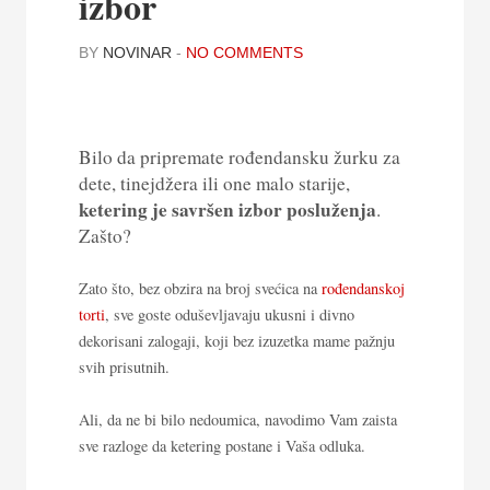
izbor
BY
NOVINAR
-
NO COMMENTS
Bilo da pripremate rođendansku žurku za
dete, tinejdžera ili one malo starije,
ketering je savršen izbor posluženja
.
Zašto?
Zato što, bez obzira na broj svećica na
rođendanskoj
torti
, sve goste oduševljavaju ukusni i divno
dekorisani zalogaji, koji bez izuzetka mame pažnju
svih prisutnih.
Ali, da ne bi bilo nedoumica, navodimo Vam zaista
sve razloge da ketering postane i Vaša odluka.