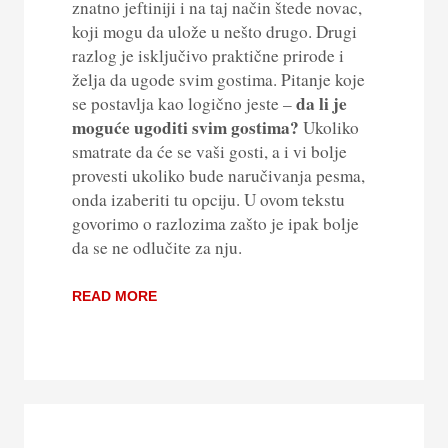
znatno jeftiniji i na taj način štede novac,
koji mogu da ulože u nešto drugo. Drugi
razlog je isključivo praktične prirode i
želja da ugode svim gostima. Pitanje koje
da li je
se postavlja kao logično jeste –
moguće ugoditi svim gostima?
Ukoliko
smatrate da će se vaši gosti, a i vi bolje
provesti ukoliko bude naručivanja pesma,
onda izaberiti tu opciju. U ovom tekstu
govorimo o razlozima zašto je ipak bolje
da se ne odlučite za nju.
READ MORE