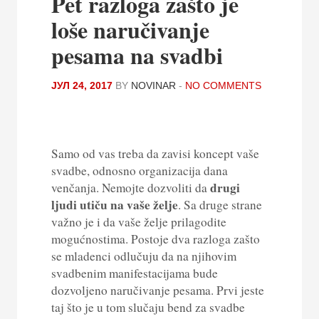
Pet razloga zašto je
loše naručivanje
pesama na svadbi
ЈУЛ 24, 2017
BY
NOVINAR
-
NO COMMENTS
Samo od vas treba da zavisi koncept vaše
svadbe, odnosno organizacija dana
drugi
venčanja. Nemojte dozvoliti da
ljudi utiču na vaše želje
. Sa druge strane
važno je i da vaše želje prilagodite
mogućnostima. Postoje dva razloga zašto
se mladenci odlučuju da na njihovim
svadbenim manifestacijama bude
dozvoljeno naručivanje pesama. Prvi jeste
taj što je u tom slučaju bend za svadbe