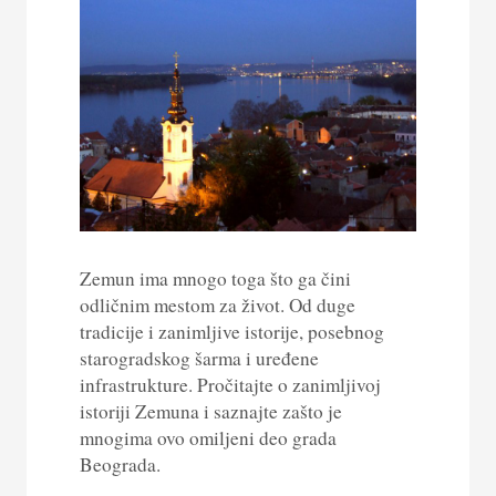
Zemun ima mnogo toga što ga čini
odličnim mestom za život. Od duge
tradicije i zanimljive istorije, posebnog
starogradskog šarma i uređene
infrastrukture. Pročitajte o zanimljivoj
istoriji Zemuna i saznajte zašto je
mnogima ovo omiljeni deo grada
Beograda.