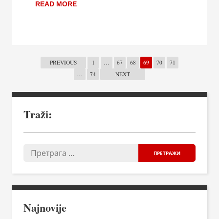
READ MORE
PREVIOUS
1
…
67
68
69
70
71
…
74
NEXT
Traži:
Najnovije