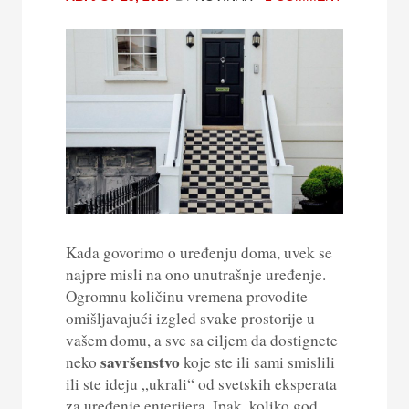
Kada govorimo o uređenju doma, uvek se
najpre misli na ono unutrašnje uređenje.
Ogromnu količinu vremena provodite
omišljavajući izgled svake prostorije u
vašem domu, a sve sa ciljem da dostignete
savršenstvo
neko
koje ste ili sami smislili
ili ste ideju „ukrali“ od svetskih eksperata
za uređenje enterijera. Ipak, koliko god