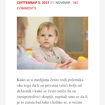
СЕПТЕМБАР 5, 2017
BY
NOVINAR
-
NO
COMMENTS
Kako se u medijima često vodi polemika
oko toga da li su privatni vrtići bolji od
državnih i kako se često ističe da su
(neuporedivo) skuplji, zapitali smo se da li
je to zaista baš tako i koliko se, u većini