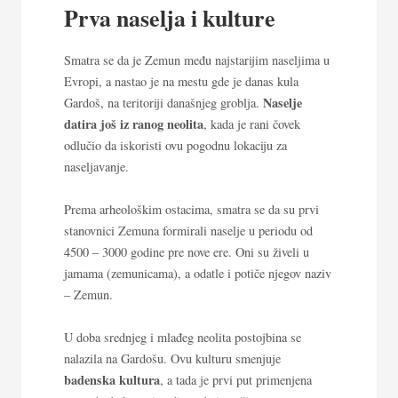
Prva naselja i kulture
Smatra se da je Zemun među najstarijim naseljima u
Evropi, a nastao je na mestu gde je danas kula
Naselje
Gardoš, na teritoriji današnjeg groblja.
datira još iz ranog neolita
, kada je rani čovek
odlučio da iskoristi ovu pogodnu lokaciju za
naseljavanje.
Prema arheološkim ostacima, smatra se da su prvi
stanovnici Zemuna formirali naselje u periodu od
4500 – 3000 godine pre nove ere. Oni su živeli u
jamama (zemunicama), a odatle i potiče njegov naziv
– Zemun.
U doba srednjeg i mlađeg neolita postojbina se
nalazila na Gardošu. Ovu kulturu smenjuje
badenska kultura
, a tada je prvi put primenjena