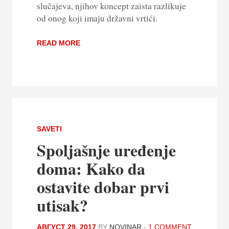
slučajeva, njihov koncept zaista razlikuje
od onog koji imaju državni vrtići.
READ MORE
SAVETI
Spoljašnje uređenje
doma: Kako da
ostavite dobar prvi
utisak?
АВГУСТ 29, 2017
BY
NOVINAR
-
1 COMMENT