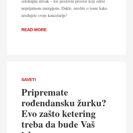
celokupni utisak – loš poslovni prostor koji odiše
neprijatnom energijom. Dakle, mislite o tome kako
uređujete svoje kancelarije!
READ MORE
SAVETI
Pripremate
rođendansku žurku?
Evo zašto ketering
treba da bude Vaš