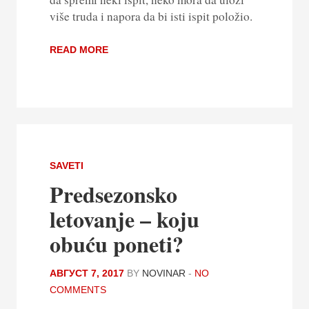
više truda i napora da bi isti ispit položio.
READ MORE
SAVETI
Predsezonsko
letovanje – koju
obuću poneti?
АВГУСТ 7, 2017
BY
NOVINAR
-
NO
COMMENTS