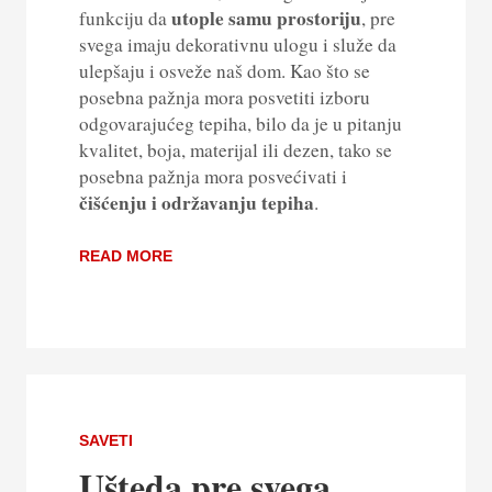
utople samu prostoriju
funkciju da
, pre
svega imaju dekorativnu ulogu i služe da
ulepšaju i osveže naš dom. Kao što se
posebna pažnja mora posvetiti izboru
odgovarajućeg tepiha, bilo da je u pitanju
kvalitet, boja, materijal ili dezen, tako se
posebna pažnja mora posvećivati i
čišćenju i održavanju tepiha
.
READ MORE
SAVETI
Ušteda pre svega…