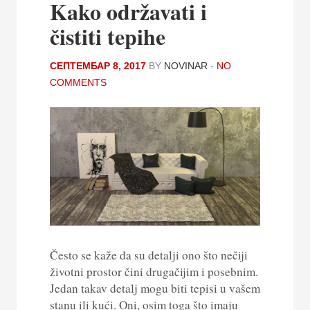
Kako održavati i
čistiti tepihe
СЕПТЕМБАР 8, 2017
BY
NOVINAR
-
NO
COMMENTS
Često se kaže da su detalji ono što nečiji
životni prostor čini drugačijim i posebnim.
Jedan takav detalj mogu biti tepisi u vašem
stanu ili kući. Oni, osim toga što imaju