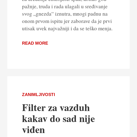
pažnje, truda i rada ulagali u sređivanje
svog „gnezda“ iznutra, mnogi padnu na
onom prvom ispitu jer zaborave da je prvi
utisak uvek najvažniji i da se teško menja.
READ MORE
ZANIMLJIVOSTI
Filter za vazduh
kakav do sad nije
viđen