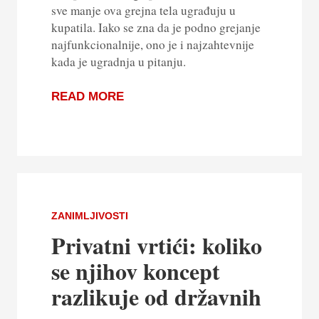
sve manje ova grejna tela ugrađuju u
kupatila. Iako se zna da je podno grejanje
najfunkcionalnije, ono je i najzahtevnije
kada je ugradnja u pitanju.
READ MORE
ZANIMLJIVOSTI
Privatni vrtići: koliko
se njihov koncept
razlikuje od državnih