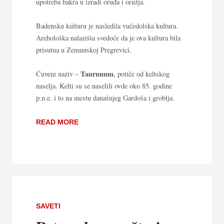
upotreba bakra u izradi oruđa i oružja.
Badensku kulturu je nasledila vučedolska kultura.
Arehološka nalazišta svedoče da je ova kultura bila
prisutna u Zemunskoj Pregrevici.
Taurunum
Čuveni naziv –
, potiče od keltskog
naselja. Kelti su se naselili ovde oko 85. godine
p.n.e. i to na mestu današnjeg Gardoša i groblja.
READ MORE
SAVETI