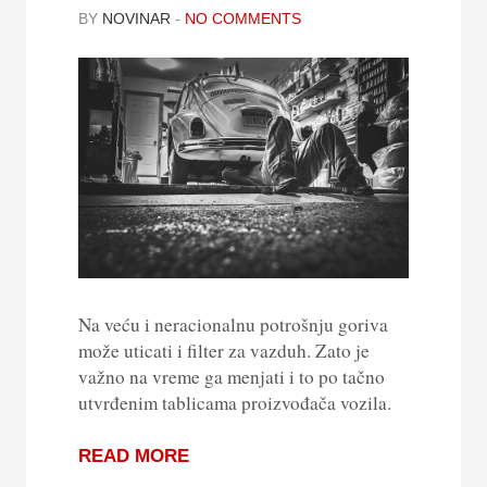
BY
NOVINAR
-
NO COMMENTS
Na veću i neracionalnu potrošnju goriva
može uticati i filter za vazduh. Zato je
važno na vreme ga menjati i to po tačno
utvrđenim tablicama proizvođača vozila.
READ MORE