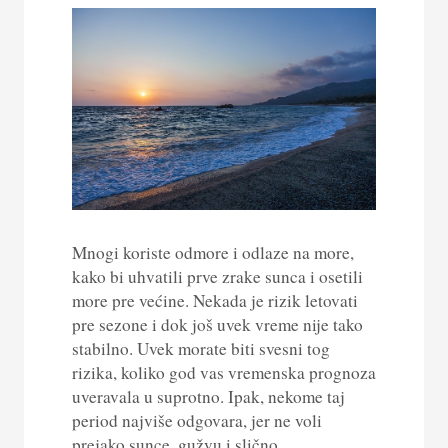
Mnogi koriste odmore i odlaze na more,
kako bi uhvatili prve zrake sunca i osetili
more pre većine. Nekada je rizik letovati
pre sezone i dok još uvek vreme nije tako
stabilno. Uvek morate biti svesni tog
rizika, koliko god vas vremenska prognoza
uveravala u suprotno. Ipak, nekome taj
period najviše odgovara, jer ne voli
prejako sunce, gužvu i slično.