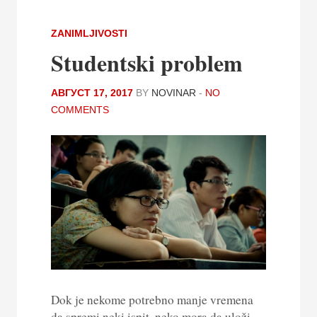
ZANIMLJIVOSTI
Studentski problem
АВГУСТ 17, 2017
BY
NOVINAR
-
NO
COMMENTS
Dok je nekome potrebno manje vremena
da spremi neki ispit, neko mora da uloži