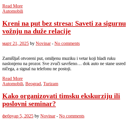
Read More
Automobili
Kreni na put bez stresa: Saveti za sigurnu
vožnju na duže relacije
март 21, 2025
by
Novinar
-
No comments
Zamišljaš otvoreni put, omiljenu muziku i vetar koji hladi ruku
naslonjenu na prozor. Sve zvuči savršeno… dok auto ne stane usred
ničega, a signal na telefonu ne postoji.
Read More
Automobili
,
Beograd
,
Turizam
Kako organizovati timsku ekskurziju ili
poslovni seminar?
фебруар 5, 2025
by
Novinar
-
No comments