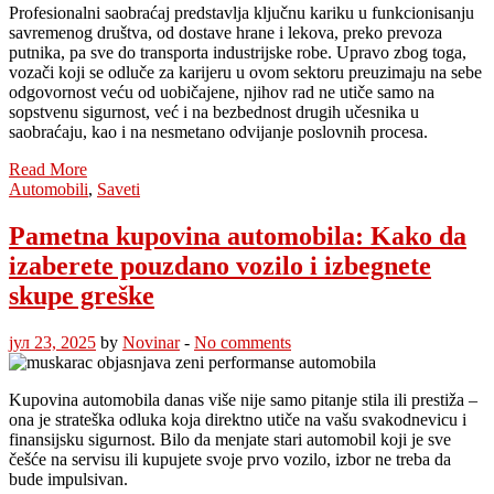
Profesionalni saobraćaj predstavlja ključnu kariku u funkcionisanju
savremenog društva, od dostave hrane i lekova, preko prevoza
putnika, pa sve do transporta industrijske robe. Upravo zbog toga,
vozači koji se odluče za karijeru u ovom sektoru preuzimaju na sebe
odgovornost veću od uobičajene, njihov rad ne utiče samo na
sopstvenu sigurnost, već i na bezbednost drugih učesnika u
saobraćaju, kao i na nesmetano odvijanje poslovnih procesa.
Read More
Automobili
,
Saveti
Pametna kupovina automobila: Kako da
izaberete pouzdano vozilo i izbegnete
skupe greške
јул 23, 2025
by
Novinar
-
No comments
Kupovina automobila danas više nije samo pitanje stila ili prestiža –
ona je strateška odluka koja direktno utiče na vašu svakodnevicu i
finansijsku sigurnost. Bilo da menjate stari automobil koji je sve
češće na servisu ili kupujete svoje prvo vozilo, izbor ne treba da
bude impulsivan.