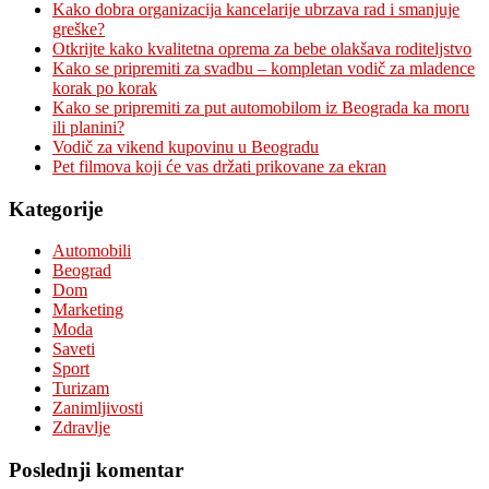
Kako dobra organizacija kancelarije ubrzava rad i smanjuje
greške?
Otkrijte kako kvalitetna oprema za bebe olakšava roditeljstvo
Kako se pripremiti za svadbu – kompletan vodič za mladence
korak po korak
Kako se pripremiti za put automobilom iz Beograda ka moru
ili planini?
Vodič za vikend kupovinu u Beogradu
Pet filmova koji će vas držati prikovane za ekran
Kategorije
Automobili
Beograd
Dom
Marketing
Moda
Saveti
Sport
Turizam
Zanimljivosti
Zdravlje
Poslednji komentar