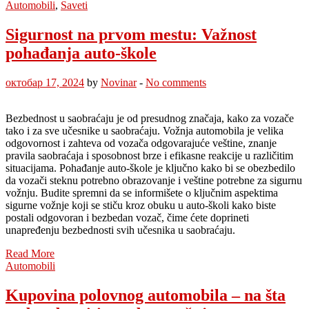
Automobili
,
Saveti
Sigurnost na prvom mestu: Važnost
pohađanja auto-škole
октобар 17, 2024
by
Novinar
-
No comments
Bezbednost u saobraćaju je od presudnog značaja, kako za vozače
tako i za sve učesnike u saobraćaju. Vožnja automobila je velika
odgovornost i zahteva od vozača odgovarajuće veštine, znanje
pravila saobraćaja i sposobnost brze i efikasne reakcije u različitim
situacijama. Pohađanje auto-škole je ključno kako bi se obezbedilo
da vozači steknu potrebno obrazovanje i veštine potrebne za sigurnu
vožnju. Budite spremni da se informišete o ključnim aspektima
sigurne vožnje koji se stiču kroz obuku u auto-školi kako biste
postali odgovoran i bezbedan vozač, čime ćete doprineti
unapređenju bezbednosti svih učesnika u saobraćaju.
Read More
Automobili
Kupovina polovnog automobila – na šta