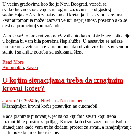
U većim gradovima kao što je Novi Beograd, vozači se
svakodnevno suočavaju s mnogim izazovima – od gustog
saobraćaja do čestih zaustavljanja i kretanja. U takvim uslovima,
kvar automobila može izazvati veliku neprijatnost, posebno ako se
desi na prometnoj saobraćajnici.
Zato je važno preventivno održavati auto kako biste izbegli situacije
u kojima bi vam bila potrebna šlep služba. U nastavku se nalaze
konkretni saveti koji će vam pomoći da održite vozilo u savršenom
stanju i smanjite potrebu za uslugama šlepa.
Read More
Automobili
,
Saveti
U kojim situacijama treba da iznajmim
krovni kofer?
август 10, 2024
by
Novinar
-
No comments
Kada planirate putovanje, jedna od ključnih stvari koju treba
razmotriti je prostor za prtljag. Krovni koferi su izuzetno korisni u
situacijama kada vam treba dodatni prostor za stvari, a iznajmljivanje
istih može biti idealno rešenje.