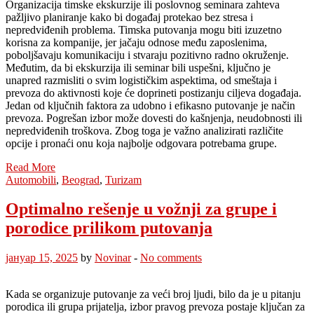
Organizacija timske ekskurzije ili poslovnog seminara zahteva
pažljivo planiranje kako bi događaj protekao bez stresa i
nepredviđenih problema. Timska putovanja mogu biti izuzetno
korisna za kompanije, jer jačaju odnose među zaposlenima,
poboljšavaju komunikaciju i stvaraju pozitivno radno okruženje.
Međutim, da bi ekskurzija ili seminar bili uspešni, ključno je
unapred razmisliti o svim logističkim aspektima, od smeštaja i
prevoza do aktivnosti koje će doprineti postizanju ciljeva događaja.
Jedan od ključnih faktora za udobno i efikasno putovanje je način
prevoza. Pogrešan izbor može dovesti do kašnjenja, neudobnosti ili
nepredviđenih troškova. Zbog toga je važno analizirati različite
opcije i pronaći onu koja najbolje odgovara potrebama grupe.
Read More
Automobili
,
Beograd
,
Turizam
Optimalno rešenje u vožnji za grupe i
porodice prilikom putovanja
јануар 15, 2025
by
Novinar
-
No comments
Kada se organizuje putovanje za veći broj ljudi, bilo da je u pitanju
porodica ili grupa prijatelja, izbor pravog prevoza postaje ključan za