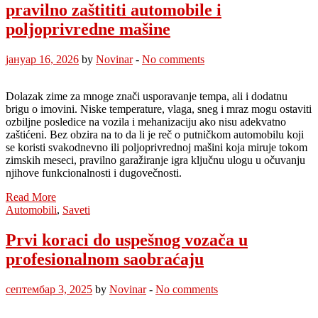
pravilno zaštititi automobile i
poljoprivredne mašine
јануар 16, 2026
by
Novinar
-
No comments
Dolazak zime za mnoge znači usporavanje tempa, ali i dodatnu
brigu o imovini. Niske temperature, vlaga, sneg i mraz mogu ostaviti
ozbiljne posledice na vozila i mehanizaciju ako nisu adekvatno
zaštićeni. Bez obzira na to da li je reč o putničkom automobilu koji
se koristi svakodnevno ili poljoprivrednoj mašini koja miruje tokom
zimskih meseci, pravilno garažiranje igra ključnu ulogu u očuvanju
njihove funkcionalnosti i dugovečnosti.
Read More
Automobili
,
Saveti
Prvi koraci do uspešnog vozača u
profesionalnom saobraćaju
септембар 3, 2025
by
Novinar
-
No comments