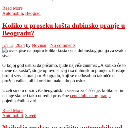
Read More
Automobili
,
Beograd
Koliko u proseku košta dubinsko pranje u
Beogradu?
јул 13, 2024
by
Novinar
-
No comments
O kojoj god usluzi da pričamo, ljude najviše zanima: ,,A koliko će to
mene da košta”, što je upravo slučaj i sa dubinskim pranjem. Postoje
brojni servisi pranja u Beogradu, koji se međusobno takmiče da
pruže kvalitet, ali i korektnu naknadu po usluzi.
Uzeli smo u obzir više beogradskih servisa za čišćenje, koliko su im
usluge skupe i tako odredili prosečne
cene dubinskog pranja
pojedinačnih stvari.
Read More
Automobili
,
Saveti
Najbolje prakse za zaštitu automobila od