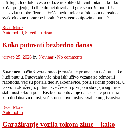
u Srbiji, ali odluku često odlaže nekoliko ključnih pitanja: koliko
košta punjenje, da li je domet dovoljan i gde se može puniti. U
nastavku su obrađene najčešće nedoumice sa fokusom na realnost
svakodnevne upotrebe i praktične savete o tipovima punjača.
Read More
Automobili
,
Saveti
,
Turizam
Kako putovati bezbedno danas
јануар 25, 2026
by
Novinar
-
No comments
Savremeni način života doneo je značajne promene u načinu na koji
ljudi putuju. Putovanja više nisu isključivo vezana za odmor ili
razonodu, već su postala deo svakodnevice, posla i ličnih potreba. U
takvom okruženju, putnici sve češće u prvi plan stavljaju sigurnost i
stabilnost tokom puta. Bezbedno putovanje danas se ne posmatra
kao dodatna vrednost, već kao osnovni uslov kvalitetnog iskustva.
Read More
Automobili
Garažiranje vozila tokom zime – kako