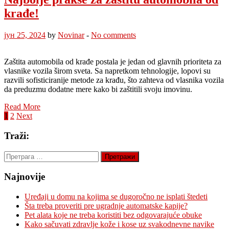
krađe!
јун 25, 2024
by
Novinar
-
No comments
Zaštita automobila od krađe postala je jedan od glavnih prioriteta za
vlasnike vozila širom sveta. Sa napretkom tehnologije, lopovi su
razvili sofisticiranije metode za krađu, što zahteva od vlasnika vozila
da preduzmu dodatne mere kako bi zaštitili svoju imovinu.
Read More
Пагинација
1
2
Next
чланака
Traži:
Претрага
за:
Najnovije
Uređaji u domu na kojima se dugoročno ne isplati štedeti
Šta treba proveriti pre ugradnje automatske kapije?
Pet alata koje ne treba koristiti bez odgovarajuće obuke
Kako sačuvati zdravlje kože i kose uz svakodnevne navike