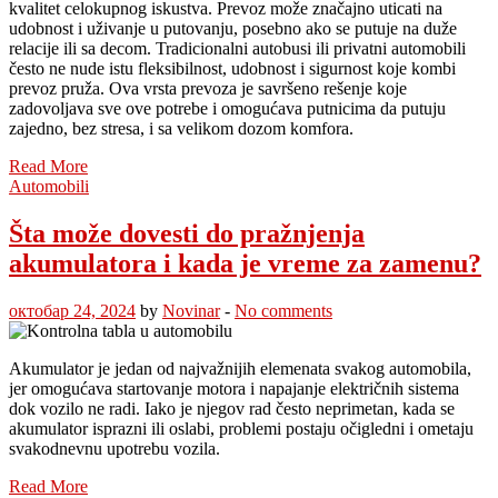
kvalitet celokupnog iskustva. Prevoz može značajno uticati na
udobnost i uživanje u putovanju, posebno ako se putuje na duže
relacije ili sa decom. Tradicionalni autobusi ili privatni automobili
često ne nude istu fleksibilnost, udobnost i sigurnost koje kombi
prevoz pruža. Ova vrsta prevoza je savršeno rešenje koje
zadovoljava sve ove potrebe i omogućava putnicima da putuju
zajedno, bez stresa, i sa velikom dozom komfora.
Read More
Automobili
Šta može dovesti do pražnjenja
akumulatora i kada je vreme za zamenu?
октобар 24, 2024
by
Novinar
-
No comments
Akumulator je jedan od najvažnijih elemenata svakog automobila,
jer omogućava startovanje motora i napajanje električnih sistema
dok vozilo ne radi. Iako je njegov rad često neprimetan, kada se
akumulator isprazni ili oslabi, problemi postaju očigledni i ometaju
svakodnevnu upotrebu vozila.
Read More