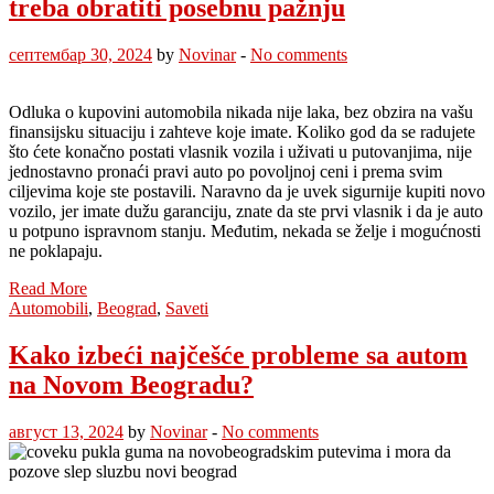
treba obratiti posebnu pažnju
септембар 30, 2024
by
Novinar
-
No comments
Odluka o kupovini automobila nikada nije laka, bez obzira na vašu
finansijsku situaciju i zahteve koje imate. Koliko god da se radujete
što ćete konačno postati vlasnik vozila i uživati u putovanjima, nije
jednostavno pronaći pravi auto po povoljnoj ceni i prema svim
ciljevima koje ste postavili. Naravno da je uvek sigurnije kupiti novo
vozilo, jer imate dužu garanciju, znate da ste prvi vlasnik i da je auto
u potpuno ispravnom stanju. Međutim, nekada se želje i mogućnosti
ne poklapaju.
Read More
Automobili
,
Beograd
,
Saveti
Kako izbeći najčešće probleme sa autom
na Novom Beogradu?
август 13, 2024
by
Novinar
-
No comments