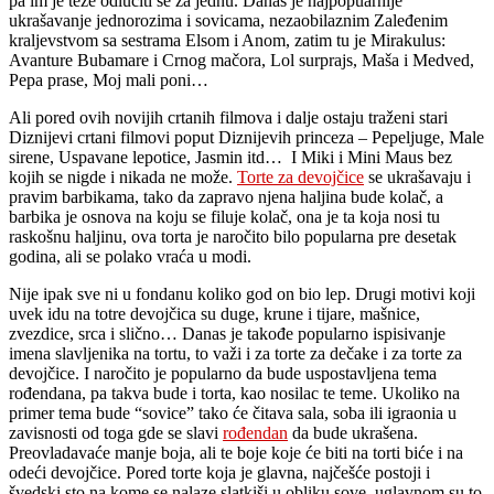
pa im je teže odlučiti se za jednu. Danas je najpopuarnije
ukrašavanje jednorozima
i sovicama, nezaobilaznim Zaleđenim
kraljevstvom sa sestrama Elsom i Anom, zatim tu je Mirakulus:
Avanture Bubamare i Crnog mačora, Lol surprajs, Maša i Medved,
Pepa prase, Moj mali poni…
Ali pored ovih novijih crtanih filmova i dalje ostaju traženi stari
Diznijevi crtani filmovi poput Diznijevih princeza – Pepeljuge, Male
sirene, Uspavane lepotice, Jasmin itd…
I Miki i Mini Maus bez
kojih se nigde i nikada ne može.
Torte za devojčice
se ukrašavaju i
pravim barbikama, tako da zapravo njena haljina bude kolač, a
barbika je osnova na koju se filuje kolač, ona je ta koja nosi tu
raskošnu haljinu, ova torta je naročito bilo popularna pre desetak
godina, ali se polako vraća u modi.
Nije ipak sve ni u fondanu koliko god on bio lep. Drugi motivi koji
uvek idu na totre devojčica su duge, krune i tijare, mašnice,
zvezdice, srca i slično… Danas je takođe popularno ispisivanje
imena slavljenika na tortu, to važi i za torte za dečake i za torte za
devojčice. I naročito je popularno da bude uspostavljena tema
rođendana, pa takva bude i torta, kao nosilac te teme. Ukoliko na
primer tema bude “sovice” tako će čitava sala, soba ili igraonia u
zavisnosti od toga gde se slavi
rođendan
da bude ukrašena.
Preovladavaće manje boja, ali te boje koje će biti na torti biće i na
odeći devojčice. Pored torte koja je glavna, najčešće postoji i
švedski sto na kome se nalaze slatkiši u obliku sove, uglavnom su to