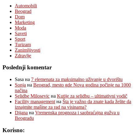
Automobili
Beograd
Dom
Marketing
Moda
Saveti
Sport
Turizam
Zanimljivosti
Zdravlje
Poslednji komentar
Sasa
на
7 elemenata za maksimalno uživanje u dvorištu
Sonja
на
Beograd, mesto gde Nova godina počinje na 1000
načina
Selidbe Milosevic
на
Kutije za selidbu – ultimativni vodič
Facility management
на
Šta je važno da znate kada želite da
iznajmite mašine za rad na visinama?
Dijana
на
Vremenska prognoza i saobraćajna gužva u
Beogradu
Korisno: