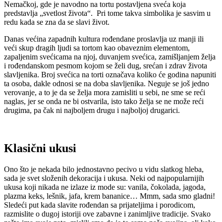
Nemačkoj, gde je navodno na tortu postavljena sveća koja
predstavlja „svetlost života“.
Pri tome takva simbolika je sasvim u
redu kada se zna da se slavi život.
Danas većina zapadnih kultura rođendane proslavlja uz manji ili
veći skup dragih ljudi sa tortom kao obaveznim elementom,
zapaljenim svećicama na njoj, duvanjem svećica, zamišljanjem želja
i rođendanskom pesmom kojom se želi dug, srećan i zdrav života
slavljenika. Broj svećica na torti označava koliko će godina napuniti
ta osoba, dakle odnosi se na doba slavljenika. Neguje se još jedno
verovanje, a to je da se želja mora zamisliti u sebi, ne sme se reći
naglas, jer se onda ne bi ostvarila, isto tako želja se ne može reći
drugima, pa čak ni najboljem drugu i najboljoj drugarici.
Klasični ukusi
Ono što je nekada bilo jednostavno pecivo u vidu slatkog hleba,
sada je svet složenih dekoracija i ukusa. Neki od najpopularnijih
ukusa koji nikada ne izlaze iz mode su: vanila, čokolada, jagoda,
plazma keks, lešnik, jafa, krem bananice… Mmm, sada smo gladni!
Sledeći put kada slavite rođendan sa prijateljima i porodicom,
razmislite o dugoj istoriji ove zabavne i zanimljive tradicije. Svako