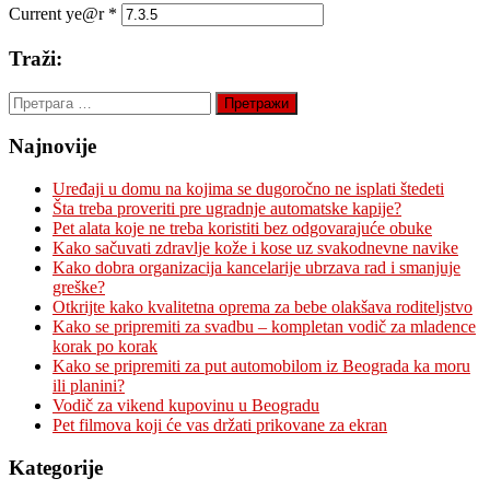
Current ye@r
*
Traži:
Претрага
за:
Najnovije
Uređaji u domu na kojima se dugoročno ne isplati štedeti
Šta treba proveriti pre ugradnje automatske kapije?
Pet alata koje ne treba koristiti bez odgovarajuće obuke
Kako sačuvati zdravlje kože i kose uz svakodnevne navike
Kako dobra organizacija kancelarije ubrzava rad i smanjuje
greške?
Otkrijte kako kvalitetna oprema za bebe olakšava roditeljstvo
Kako se pripremiti za svadbu – kompletan vodič za mladence
korak po korak
Kako se pripremiti za put automobilom iz Beograda ka moru
ili planini?
Vodič za vikend kupovinu u Beogradu
Pet filmova koji će vas držati prikovane za ekran
Kategorije