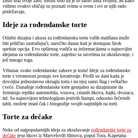
zašto ima svoje zato, mislili smo da je to samo naša svojina, ali kako
vidimo ovakvi običaji su poznati svima u svetu i svi se njih rado
pridržavaju.
Ideje za rođendanske torte
Odabir dizajna i ukusa za rođendansku tortu vaših mališana može
biti prilično zastrašujući, naročito danas kad je dostupan širok
spektar opcija. Evo opširnog vodiča sa informacijama o najnovijim
idejama za rođendanske torte, zajedno sa savetima za ukrašavanje, i
još mnogo toga.
Vrhunac svake rođendanske zabave je torta! Ideje za rođendanske
torte s vremenom postaju sve kreativnije. Prošli su dani kada je
dovoljna jednostavna okrugla torta i na njoj samo šlag i
veštačko
cveće. Današnje rođendanske torte genijalno su dizajnirane da
formiraju replike automobila, vozova, crtanih likova, bajki, dvoraca,
itd. Sa najnovijom tehnologijom jestivih štampi, odnosno šećernih
tabli, možete imati čak i fotografije svojih najmilijih na torti.
Torte za dečake
Neke od najpopularnijih ideja za ukrašavanje
rođendanske torte za
dečake
jesu likovi iz Marvelovih filmova, poput Tora, Kapetana