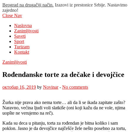
Beograd na drugačiji način.
Izazovi iz prestonice Srbije. Nastavimo
zajedno!
Close Nav
Naslovna
Zanimljivosti
Saveti
Sport
Turizam
Kontakt
Zanimljivosti
Rođendanske torte za dečake i devojčice
октобар 16, 2019
by
Novinar
-
No comments
Žurka nije prava ako nema torte… ali da li se ikada zapitate zašto?
Naravno, većina ljudi voli slatkiše (oni koji kažu da ne vole, njima
uopšte ne verujemo na reč).
Kada su deca u pitanju, torta za rođendan je bitna koliko i sam
poklon. Jasno je da devojčice najčešće žele nešto posebno za tortu,