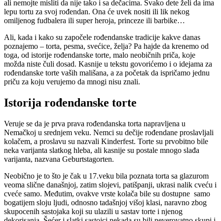
ali nemojte misliti da nije tako i sa dečacima. Svako dete želi da ima
lepu tortu za svoj rođendan. Ona će uvek nositi ili lik nekog
omiljenog fudbalera ili super heroja, princeze ili barbike…
Ali, kada i kako su započele rođendanske tradicije kakve danas
poznajemo – torta, pesma, svećice, želja? Pa hajde da krenemo od
toga, od istorije rođendanske torte, malo neobičnih priča, koje
možda niste čuli dosad. Kasnije u tekstu govorićemo i o idejama za
rođendanske torte vaših mališana, a za početak da ispričamo jednu
priču za koju verujemo da mnogi nisu znali.
Istorija rođendanske torte
Veruje se da je prva prava rođendanska torta napravljena u
Nemačkoj u srednjem veku. Nemci su dečije rođendane proslavljali
kolačem, a proslavu su nazvali Kinderfest. Torte su prvobitno bile
neka varijanta slatkog hleba, ali kasnije su postale mnogo slađa
varijanta, nazvana Geburtstagorten.
Neobično je to što je čak u 17.veku bila poznata torta sa glazurom
veoma slične današnjoj, zatim slojevi, patišpanji, ukrasi nalik cveću i
cveće samo. Međutim, ovakve vrste kolača bile su dostupne
samo
bogatijem sloju ljudi, odnosno tadašnjoj višoj klasi, naravno zbog
skupocenih sastojaka koji su ulazili u sastav torte i njenog
dekorisanja. Šećer i slatki sastojci nekada su bili neverovatno skupi i