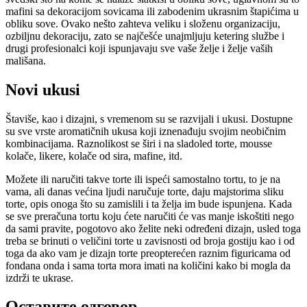
mafini sa dekoracijom sovicama ili zabodenim ukrasnim štapićima u
obliku sove. Ovako nešto zahteva veliku i složenu organizaciju,
ozbiljnu dekoraciju, zato se najčešće unajmljuju ketering službe i
drugi profesionalci koji ispunjavaju sve vaše želje i želje vaših
mališana.
Novi ukusi
Štaviše, kao i dizajni, s vremenom su se razvijali i ukusi. Dostupne
su sve vrste aromatičnih ukusa koji iznenađuju svojim neobičnim
kombinacijama. Raznolikost se širi i na sladoled torte, mousse
kolače, likere, kolače od sira, mafine, itd.
Možete ili naručiti takve torte ili ispeći samostalno tortu, to je na
vama, ali danas većina ljudi naručuje torte, daju majstorima sliku
torte, opis onoga što su zamislili i ta želja im bude ispunjena. Kada
se sve preračuna tortu koju ćete naručiti će vas manje iskoštiti nego
da sami pravite, pogotovo ako želite neki određeni dizajn, usled toga
treba se brinuti o veličini torte u zavisnosti od broja gostiju kao i od
toga da ako vam je dizajn torte preopterećen raznim figuricama od
fondana onda i sama torta mora imati na količini kako bi mogla da
izdrži te ukrase.
Оставите одговор