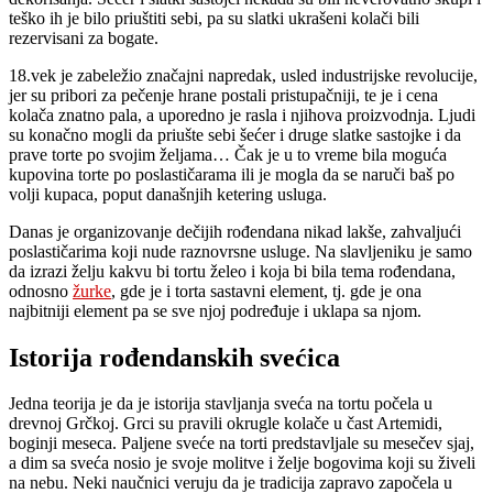
teško ih je bilo priuštiti sebi, pa su slatki ukrašeni kolači bili
rezervisani za bogate.
18.vek je zabeležio značajni napredak, usled industrijske revolucije,
jer su pribori za pečenje hrane postali pristupačniji, te je i cena
kolača znatno pala, a uporedno je rasla i njihova proizvodnja. Ljudi
su konačno mogli da priušte sebi šećer i druge slatke sastojke i da
prave torte po svojim željama… Čak je u to vreme bila moguća
kupovina torte po poslastičarama ili je mogla da se naruči baš po
volji kupaca, poput današnjih ketering usluga.
Danas je organizovanje dečijih rođendana nikad lakše, zahvaljući
poslastičarima koji nude raznovrsne usluge. Na slavljeniku je samo
da izrazi želju kakvu bi tortu želeo i koja bi bila tema rođendana,
odnosno
žurke
, gde je i torta sastavni element, tj. gde je ona
najbitniji element pa se sve njoj podređuje i uklapa sa njom.
Istorija rođendanskih svećica
Jedna teorija je da je istorija stavljanja sveća na tortu počela u
drevnoj Grčkoj. Grci su pravili okrugle kolače u čast Artemidi,
boginji meseca. Paljene sveće na torti predstavljale su mesečev sjaj,
a dim sa sveća nosio je svoje molitve i želje bogovima koji su živeli
na nebu. Neki naučnici veruju da je tradicija zapravo započela u