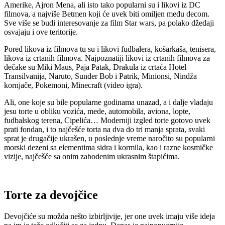
Amerike, Ajron Mena, ali isto tako popularni su i likovi iz DC
filmova, a najviše Betmen koji će uvek biti omiljen među decom.
Sve više se budi interesovanje za film Star wars, pa polako džedaji
osvajaju i ove teritorije.
Pored likova iz filmova tu su i likovi fudbalera, košarkaša, tenisera,
likova iz crtanih filmova. Najpoznatiji likovi iz crtanih filmova za
dečake su Miki Maus, Paja Patak, Drakula iz crtaća Hotel
Transilvanija, Naruto, Sunđer Bob i Patrik, Minionsi, Nindža
kornjače, Pokemoni, Minecraft (video igra).
Ali, one koje su bile popularne godinama unazad, a i dalje vladaju
jesu torte u obliku vozića, mede,
automobila, aviona, lopte,
fudbalskog terena, Cipelića… Moderniji izgled torte gotovo uvek
prati fondan, i to najčešće torta na dva do tri manja sprata, svaki
sprat je drugačije ukrašen, u poslednje vreme naročito su popularni
morski dezeni sa elementima sidra i kormila, kao i razne kosmičke
vizije, najčešće sa onim zabodenim ukrasnim štapićima.
Torte za devojčic
e
Devojčiće su možda nešto izbirljivije, jer one uvek imaju više ideja