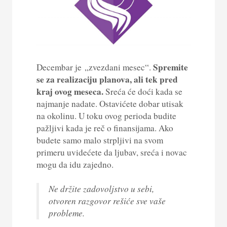
Spremite
Decembar je „zvezdani mesec“.
se za realizaciju planova, ali tek pred
kraj ovog meseca.
Sreća će doći kada se
najmanje nadate. Ostavićete dobar utisak
na okolinu. U toku ovog perioda budite
pažljivi kada je reč o finansijama. Ako
budete samo malo strpljivi na svom
primeru uvidećete da ljubav, sreća i novac
mogu da idu zajedno.
Ne držite zadovoljstvo u sebi,
otvoren razgovor rešiće sve vaše
probleme.