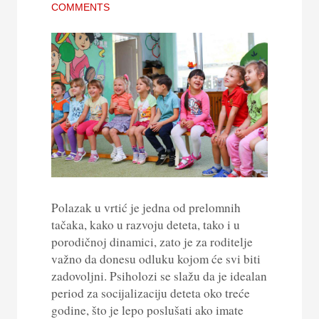
COMMENTS
Polazak u vrtić je jedna od prelomnih
tačaka, kako u razvoju deteta, tako i u
porodičnoj dinamici, zato je za roditelje
važno da donesu odluku kojom će svi biti
zadovoljni. Psiholozi se slažu da je idealan
period za socijalizaciju deteta oko treće
godine, što je lepo poslušati ako imate