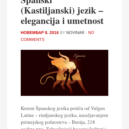
(Kastiljanski) jezik –
elegancija i umetnost
НОВЕМБАР 8, 2016
BY
NOVINAR
-
NO
COMMENTS
Koreni Španskog jezika potiču od Vulgus
Latine – rimljanskog jezika, naseljavanjem
pirinejskog poluostrva – Iberija, 218
godina pne. Zahvaljujući bogatoj kulturi i