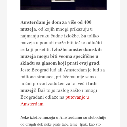
Amsterdam je dom za više od 400
muzeja
, od kojih mnogi prikazuju u
najmanju ruku čudne izložbe. Sa toliko
muzeja u ponudi može biti teško odlučiti
Izložbe amsterdamskih
se koji posetiti.
muzeja mogu biti veoma specifične u
skladu sa glasom koji prati ovaj grad
.
Jeste Beograd lud ali Amsterdam je lud za
milione stranaca, pri ččemu nije samo
ludi
noćni provod zadužen za to, već i
muzeji
! Baš to je razlog zašto i mnogi
Beograđani odlaze na
putovanje u
Amsterdam
.
Neke izložbe muzeja u Amsterdamu su slobodnije
od drugih dok neke prate tabu teme. Ipak, kao što