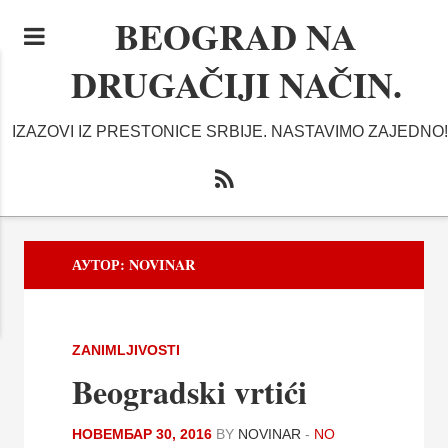
BEOGRAD NA
DRUGAČIJI NAČIN.
IZAZOVI IZ PRESTONICE SRBIJE. NASTAVIMO ZAJEDNO!
АУТОР:
NOVINAR
ZANIMLJIVOSTI
Beogradski vrtići
НОВЕМБАР 30, 2016
BY
NOVINAR
-
NO