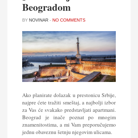
Beogradom
BY
NOVINAR
-
NO COMMENTS
Ako planirate dolazak u prestonicu Srbije,
najpre ćete tražiti smeštaj, a najbolji izbor
za Vas će svakako predstavljati apartmani.
Beograd je inače poznat po mnogim
znamenitostima, a mi Vam preporučujemo
jednu obaveznu šetnju njegovim ulicama.