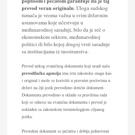
poptisom i pečatom garantuje da je taj
prevod veran originalu
. Uloga sudskog
tumača je veoma važna u svim državnim
ustanovama koje učestvuju u
međunarodnoj saradnji, bilo da je reč o
ekonomskom sektoru, međunarodnoj
politici ili bilo kojoj drugoj vrsti saradnje
sa institucijama iz inostranstva.
Prevod nekog zvaničnog dokumenta koji uradi naša
prevodilačka agencija
ima istu zakonsku snagu kao
i original i može se koristiti u pravnim poslovima u
državi na čiji jezik prevodimo dotični dokument.
Dokumenta prevodimo u skladu sa pravilima rada
koji se odnose na zvanična dokumenta i prevod je
usklađen sa zakonskom terminologijom ciljanog
jezika.
Prevedeni dokument se pečatira i dobija jedinstveni