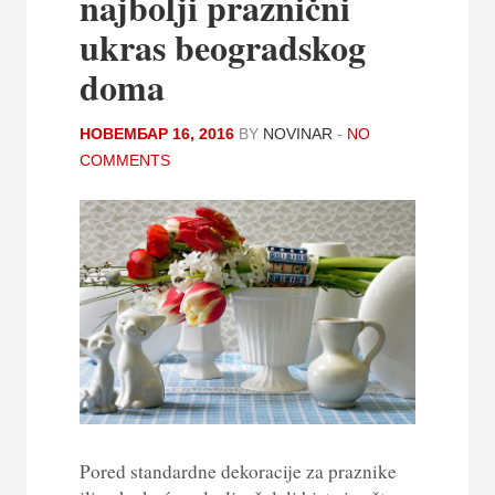
najbolji praznični
ukras beogradskog
doma
НОВЕМБАР 16, 2016
BY
NOVINAR
-
NO
COMMENTS
Pored standardne dekoracije za praznike