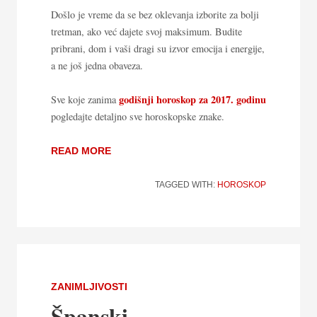
Došlo je vreme da se bez oklevanja izborite za bolji
tretman, ako već dajete svoj maksimum. Budite
pribrani, dom i vaši dragi su izvor emocija i energije,
a ne još jedna obaveza.
godišnji horoskop za 2017. godinu
Sve koje zanima
pogledajte detaljno sve horoskopske znake.
READ MORE
TAGGED WITH:
HOROSKOP
ZANIMLJIVOSTI
Španski