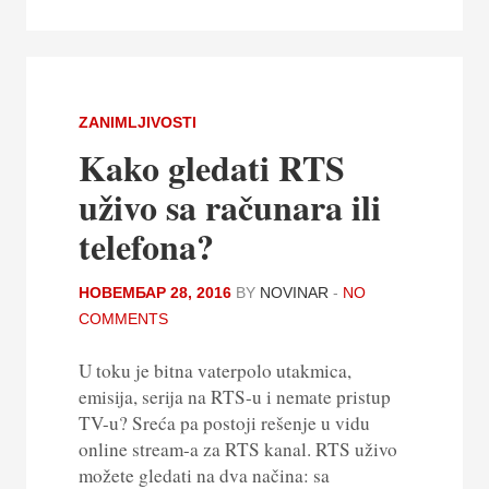
ZANIMLJIVOSTI
Kako gledati RTS
uživo sa računara ili
telefona?
НОВЕМБАР 28, 2016
BY
NOVINAR
-
NO
COMMENTS
U toku je bitna vaterpolo utakmica,
emisija, serija na RTS-u i nemate pristup
TV-u? Sreća pa postoji rešenje u vidu
online stream-a za RTS kanal. RTS uživo
možete gledati na dva načina: sa