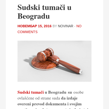
Sudski tumači u
Beogradu
НОВЕМБАР 15, 2016
BY
NOVINAR
-
NO
COMMENTS
Sudski tumači
u Beogradu su
osobe
da izdaje
ovlašćene od strane suda
overeni prevod dokumenta i svojim