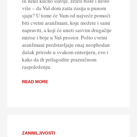
ili neko kućno slavlje, želeli biste i nešto
više – da Vaš dom zaita zasija u punom
sjaju? U tome će Vam od najveće pomoći
biti cvetni aranžmani, koje možete i sami
napraviti, a koji će uneti sasvim drugačije
mirise i boje u Vaš prostor. Pošto cvetni
aranžmani predstavljaju onaj neophodan
dašak prirode u svakom enterijeru, evo i
kako da ih prilagodite prazničnom
raspoloženju.
READ MORE
ZANIMLJIVOSTI