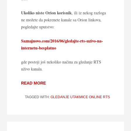
Ukoliko niste Orion korisnik
, ili iz nekog razloga
ne možete da pokrenete kanale sa Orion linkova,
pogledajte uputstvo:
Saznajnovo.com/2016/06/gledajte-rts-uzivo-na-
internetu-besplatno
gde postoji još nekoliko načina za gledanje RTS
uživo kanala.
READ MORE
TAGGED WITH:
GLEDANJE UTAKMICE ONLINE
RTS