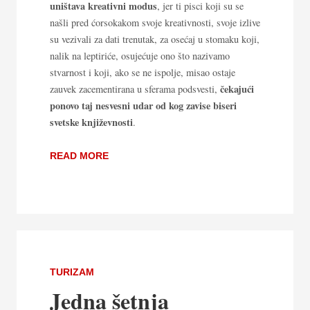
uništava kreativni modus
, jer ti pisci koji su se
našli pred ćorsokakom svoje kreativnosti, svoje izlive
su vezivali za dati trenutak, za osećaj u stomaku koji,
nalik na leptiriće, osujećuje ono što nazivamo
stvarnost i koji, ako se ne ispolje, misao ostaje
čekajući
zauvek zacementirana u sferama podsvesti,
ponovo taj nesvesni udar od kog zavise biseri
svetske književnosti
.
READ MORE
TURIZAM
Jedna šetnja