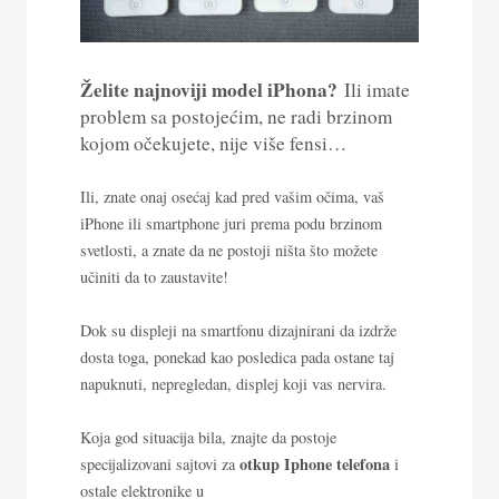
Želite najnoviji model iPhona?
Ili imate
problem sa postojećim, ne radi brzinom
kojom očekujete, nije više fensi…
Ili, znate onaj osećaj kad pred vašim očima, vaš
iPhone ili smartphone juri prema podu brzinom
svetlosti, a znate da ne postoji ništa što možete
učiniti da to zaustavite!
Dok su displeji na smartfonu dizajnirani da izdrže
dosta toga, ponekad kao posledica pada ostane taj
napuknuti, nepregledan, displej koji vas nervira.
Koja god situacija bila, znajte da postoje
otkup Iphone telefona
specijalizovani sajtovi za
i
ostale elektronike u