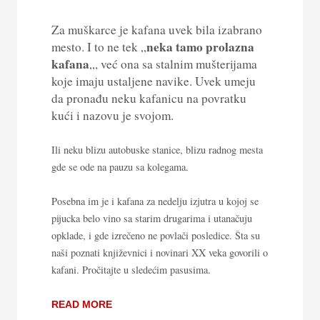
Za muškarce je kafana uvek bila izabrano
neka tamo prolazna
mesto. I to ne tek „
kafana
„, već ona sa stalnim mušterijama
koje imaju ustaljene navike. Uvek umeju
da pronađu neku kafanicu na povratku
kući i nazovu je svojom.
Ili neku blizu autobuske stanice, blizu radnog mesta
gde se ode na pauzu sa kolegama.
Posebna im je i kafana za nedelju izjutra u kojoj se
pijucka belo vino sa starim drugarima i utanačuju
opklade, i gde izrečeno ne povlači posledice. Šta su
naši poznati književnici i novinari XX veka govorili o
kafani. Pročitajte u sledećim pasusima.
READ MORE