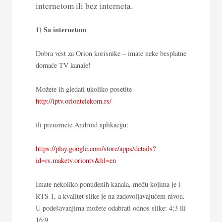
internetom ili bez interneta.
1) Sa internetom
Dobra vest za Orion korisnike – imate neke besplatne
domaće TV kanale!
Možete ih gledati ukoliko posetite
http://iptv.oriontelekom.rs/
ili preuzmete Android aplikaciju:
https://play.google.com/store/apps/details?
id=rs.maketv.oriontv&hl=en
Imate nekoliko ponuđenih kanala, među kojima je i
RTS 1, a kvalitet slike je na zadovoljavajućem nivou.
U podešavanjima možete odabrati odnos slike: 4:3 ili
16:9