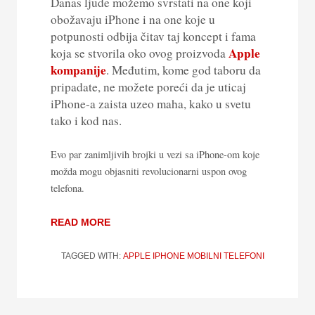
Danas ljude možemo svrstati na one koji
obožavaju iPhone i na one koje u
potpunosti odbija čitav taj koncept i fama
Apple
koja se stvorila oko ovog proizvoda
kompanije
. Međutim, kome god taboru da
pripadate, ne možete poreći da je uticaj
iPhone-a zaista uzeo maha, kako u svetu
tako i kod nas.
Evo par zanimljivih brojki u vezi sa iPhone-om koje
možda mogu objasniti revolucionarni uspon ovog
telefona.
READ MORE
TAGGED WITH:
APPLE
IPHONE
MOBILNI TELEFONI