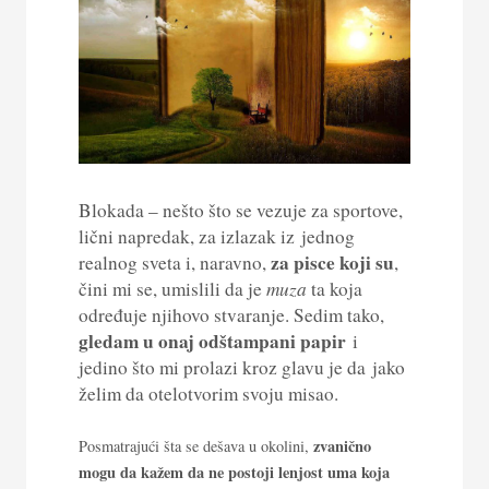
Blokada – nešto što se vezuje za sportove,
lični napredak, za izlazak iz jednog
za pisce koji su
realnog sveta i, naravno,
,
čini mi se, umislili da je
muza
ta koja
određuje njihovo stvaranje. Sedim tako,
gledam u onaj odštampani papir
i
jedino što mi prolazi kroz glavu je da jako
želim da otelotvorim svoju misao.
zvanično
Posmatrajući šta se dešava u okolini,
mogu da kažem da ne postoji lenjost uma koja