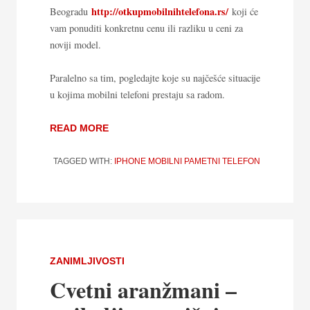
http://otkupmobilnihtelefona.rs/
Beogradu
koji će
vam ponuditi konkretnu cenu ili razliku u ceni za
noviji model.
Paralelno sa tim, pogledajte koje su najčešće situacije
u kojima mobilni telefoni prestaju sa radom.
READ MORE
TAGGED WITH:
IPHONE
MOBILNI
PAMETNI TELEFON
ZANIMLJIVOSTI
Cvetni aranžmani –