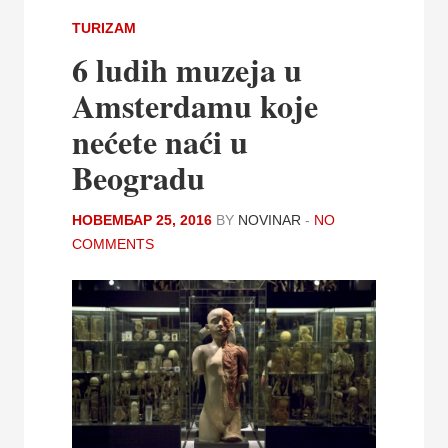
TURIZAM
6 ludih muzeja u
Amsterdamu koje
nećete naći u
Beogradu
НОВЕМБАР 25, 2016
BY
NOVINAR
-
NO
COMMENTS