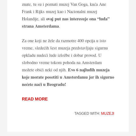
znate, tu su i poznati muzej Van Goga, kuća Ane
Frank i Rijks muzej kao i Nacionalni muzej
ovaj put nas interesuje ona “luđa”
Holandije, ali
strana Amsterdama
.
Za one koji ne žele da razmotre 400 opcija u isto
vreme, sledećih šest muzeja predstavljaju sigurnu
opkladu nudeći lude izložbe i dobar provod. U
slobodno vreme tokom pohoda na Amsterdam
Evo 6 najluđih muzeja
možete obići neki od njih.
koje morate posetiti u Amsterdamu jer ih sigurno
nećete naći u Beogradu!
READ MORE
TAGGED WITH:
MUZEJI