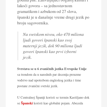
lakoći govora – sa jednostavnom
gramatikom i azbukom od 27 slova,
španski je u današnje vreme drugi jezik po
broju sagovornika.
Na svetskom nivou, oko 470 miliona
ljudi govori španski kao svoj
maternji jezik, dok 90 miliona ljudi
govori španski kao prvi izborni
jezik.
Svrstava se u 6 zvaničnih jezika Evropske Unije
sa trendom da u narednih par decenija preuzme
vođstvo nad upotrebom engleskog jezika i time
postane zvanični svetski jezik.
U Centralnoj Španiji koristi se termin Kastiljano dok
Španski
se
koristi kao globalni pojam. Abeceda