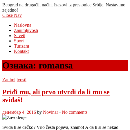
Beograd na drugačiji način.
Izazovi iz prestonice Srbije. Nastavimo
zajedno!
Close Nav
Naslovna
Zanimljivosti
Saveti
Sport
Turizam
Kontakt
Ознака:
romansa
Zanimljivosti
Priđi mu, ali prvo utvrdi da li mu se
sviđaš!
децембар 4, 2016
by
Novinar
-
No comments
Sviđa ti se dečko? Vrlo česta pojava, znamo! A da li si se nekad