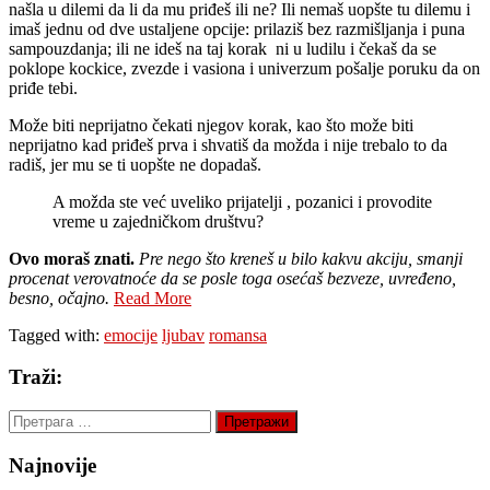
našla u dilemi da li da mu priđeš ili ne? Ili nemaš uopšte tu dilemu i
imaš jednu od dve ustaljene opcije: prilaziš bez razmišljanja i puna
sampouzdanja; ili ne ideš na taj korak ni u ludilu i čekaš da se
poklope kockice, zvezde i vasiona i univerzum pošalje poruku da on
priđe tebi.
Može biti neprijatno čekati njegov korak, kao što može biti
neprijatno kad priđeš prva i shvatiš da možda i nije trebalo to da
radiš, jer mu se ti uopšte ne dopadaš.
A možda ste već uveliko prijatelji , pozanici i provodite
vreme u zajedničkom društvu?
Ovo moraš znati.
Pre nego što kreneš u bilo kakvu akciju, smanji
procenat verovatnoće da se posle toga osećaš bezveze, uvređeno,
besno, očajno.
Read More
Tagged with:
emocije
ljubav
romansa
Traži:
Претрага
за:
Najnovije