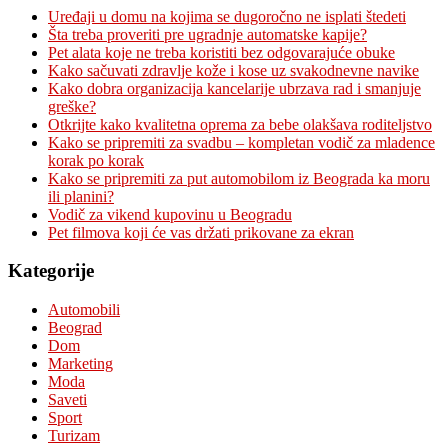
Uređaji u domu na kojima se dugoročno ne isplati štedeti
Šta treba proveriti pre ugradnje automatske kapije?
Pet alata koje ne treba koristiti bez odgovarajuće obuke
Kako sačuvati zdravlje kože i kose uz svakodnevne navike
Kako dobra organizacija kancelarije ubrzava rad i smanjuje
greške?
Otkrijte kako kvalitetna oprema za bebe olakšava roditeljstvo
Kako se pripremiti za svadbu – kompletan vodič za mladence
korak po korak
Kako se pripremiti za put automobilom iz Beograda ka moru
ili planini?
Vodič za vikend kupovinu u Beogradu
Pet filmova koji će vas držati prikovane za ekran
Kategorije
Automobili
Beograd
Dom
Marketing
Moda
Saveti
Sport
Turizam