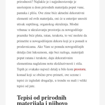
prirodnosti? Najlakše je i najjednostavnije je
unošenjem u dom prirodnih materijala poput vune,
pamuka i pliša. Ove zime biće aktuelni dekorativni
elementi od ovih materijala, oni će u enterijer unositi
utisak suptilnog, organskog okruženja. Modni
vrhunac u ukrašavanju prostorija za novogodišnje
praznike biće pluta, ratan, terakota, to već možete da
primetite u novogodišnjem dekoru koji je u ponudi u
prodavnicama. Ako Vam se ponuda novogodišnjih
detalja čini luksuznom, nije bez razloga, materijali
poput ratana i terakote, daju dekorativnim
elementima naglašenu notu ekskluzivnosti i stila.
Tepih je svakako najveći detalj u bilo kom
prostoru
,
komad koji se obično prvo primeti, ove sezone i
tepisi će izgledati drugačije, u trendu su mali i veliki
tepisi od jute.
Tepisi od prirodnih
materijala i njihovo