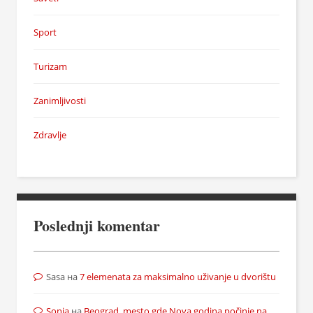
Sport
Turizam
Zanimljivosti
Zdravlje
Poslednji komentar
Sasa
на
7 elemenata za maksimalno uživanje u dvorištu
Sonja
на
Beograd, mesto gde Nova godina počinje na