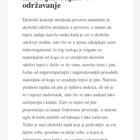
održavanje
Ekološki koncept uredjenja prostora nametnuo je
ekološki održive predmete u prostoru, a znamo da
tepisi zadaju najviše muka kada je reč o ekološki
održivoj sredini, zato što se u njima sakupljaju razni
mikroorganizmi. Iz tog razloga je tragano za
materijalom od koga će se izradjivati ekološki
održivi tepisi i došlo se do vune, morske trave i jute.
Jedan od najpristupačnijih i najprodavanijih prirodnih
materijala od koga se izradjuju tepisi je juta. Najveća
prednost tepiha od jute je njihova mekoća, ali im je
to i najveći nedostatak, zato što se tako mekani lako
raslojavaju i kidaju. Zato se tepisi od jute
preporučuju za manje frekventne prostorije, u nekom
uglu ih treba zaštititi od habanja i tako sačuvani.
Teško je naći ekološki tepih koji je prihvatljiv za sve
tipove soba, posebno za dečje sobe, u kojoj je
frekvencija dece velika, pa se tepisi od prirodnih