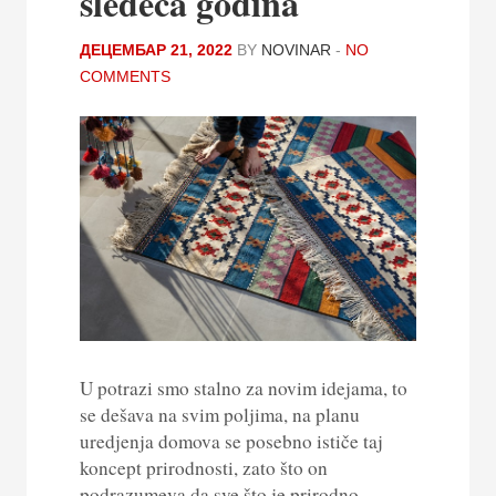
sledeća godina
ДЕЦЕМБАР 21, 2022
BY
NOVINAR
-
NO
COMMENTS
U potrazi smo stalno za novim idejama, to
se dešava na svim poljima, na planu
uredjenja domova se posebno ističe taj
koncept prirodnosti, zato što on
podrazumeva da sve što je prirodno