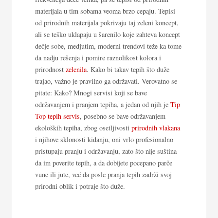
materijala u tim sobama veoma brzo cepaju. Tepisi
od prirodnih materijala pokrivaju taj zeleni koncept,
ali se teško uklapaju u šarenilo koje zahteva koncept
dečje sobe, medjutim, moderni trendovi teže ka tome
da nadju rešenja i pomire raznolikost kolora i
prirodnost
zelenila
. Kako bi takav tepih što duže
trajao, važno je pravilno ga održavati. Verovatno se
pitate: Kako? Mnogi servisi koji se bave
održavanjem i pranjem tepiha, a jedan od njih je
Tip
Top tepih servis
, posebno se bave održavanjem
ekoloških tepiha, zbog osetljivosti
prirodnih vlakana
i njihove sklonosti kidanju, oni vrlo profesionalno
pristupaju pranju i održavanju, zato što nije suština
da im poverite tepih, a da dobijete pocepano parče
vune ili jute, već da posle pranja tepih zadrži svoj
prirodni oblik i potraje što duže.