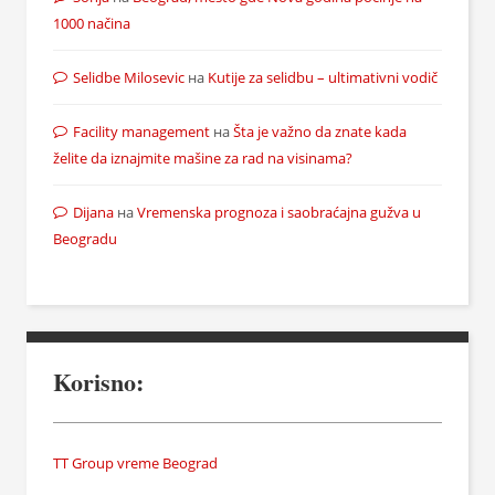
1000 načina
Selidbe Milosevic
на
Kutije za selidbu – ultimativni vodič
Facility management
на
Šta je važno da znate kada
želite da iznajmite mašine za rad na visinama?
Dijana
на
Vremenska prognoza i saobraćajna gužva u
Beogradu
Korisno:
TT Group vreme Beograd