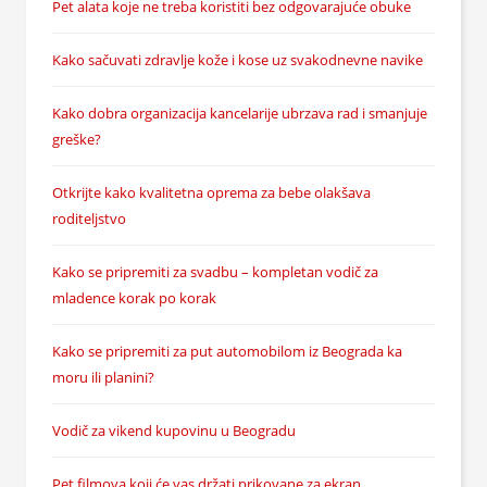
Pet alata koje ne treba koristiti bez odgovarajuće obuke
Kako sačuvati zdravlje kože i kose uz svakodnevne navike
Kako dobra organizacija kancelarije ubrzava rad i smanjuje
greške?
Otkrijte kako kvalitetna oprema za bebe olakšava
roditeljstvo
Kako se pripremiti za svadbu – kompletan vodič za
mladence korak po korak
Kako se pripremiti za put automobilom iz Beograda ka
moru ili planini?
Vodič za vikend kupovinu u Beogradu
Pet filmova koji će vas držati prikovane za ekran