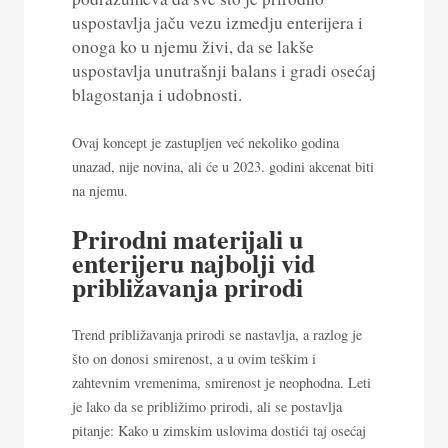
uspostavlja jaču vezu izmedju enterijera i
onoga ko u njemu živi, da se lakše
uspostavlja unutrašnji balans i gradi osećaj
blagostanja i udobnosti.
Ovaj koncept je zastupljen već nekoliko godina
unazad, nije novina, ali će u 2023. godini akcenat biti
na njemu.
Prirodni materijali u
enterijeru najbolji vid
približavanja prirodi
Trend približavanja prirodi se nastavlja, a razlog je
što on donosi smirenost, a u ovim teškim i
zahtevnim vremenima, smirenost je neophodna. Leti
je lako da se približimo prirodi, ali se postavlja
pitanje: Kako u zimskim uslovima dostići taj osećaj