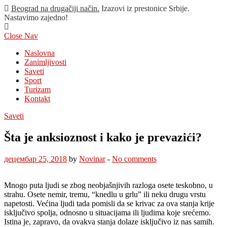
Beograd na drugačiji način.
Izazovi iz prestonice Srbije.
Nastavimo zajedno!
Close Nav
Naslovna
Zanimljivosti
Saveti
Sport
Turizam
Kontakt
Saveti
Šta je anksioznost i kako je prevazići?
децембар 25, 2018
by
Novinar
-
No comments
Mnogo puta ljudi se zbog neobjašnjivih razloga osete teskobno, u
strahu. Osete nemir, tremu, “knedlu u grlu” ili neku drugu vrstu
napetosti. Većina ljudi tada pomisli da se krivac za ova stanja krije
isključivo spolja, odnosno u situacijama ili ljudima koje srećemo.
Istina je, zapravo, da ovakva stanja dolaze isključivo iz nas samih.