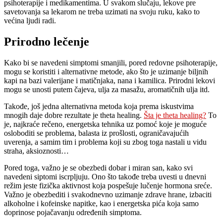
psihoterapije i medikamentima. U svakom slučaju, lekove pre
savetovanja sa lekarom ne treba uzimati na svoju ruku, kako to
većina ljudi radi.
Prirodno lečenje
Kako bi se navedeni simptomi smanjili, pored redovne psihoterapije,
mogu se koristiti i alternativne metode, ako što je uzimanje biljnih
kapi na bazi valerijane i matičnjaka, nana i kamilica. Prirodni lekovi
mogu se unosti putem čajeva, ulja za masažu, aromatičnih ulja itd.
Takođe, još jedna alternativna metoda koja prema iskustvima
mnogih daje dobre rezultate je theta healing.
Šta je theta healing?
To
je, najkraće rečeno, energetska tehnika uz pomoć koje je moguće
osloboditi se problema, balasta iz prošlosti, ograničavajućih
uverenja, a samim tim i problema koji su zbog toga nastali u vidu
straha, aksioznosti…
Pored toga, važno je se obezbedi dobar i miran san, kako svi
navedeni siptomi iscrpljuju. Ono što takođe treba uvesti u dnevni
režim jeste fizička aktivnost koja pospešuje lučenje hormona sreće.
Važno je obezbediti i svakodnevno uzimanje zdrave hrane, izbaciti
alkoholne i kofeinske napitke, kao i energetska pića koja samo
doprinose pojačavanju određenih simptoma.