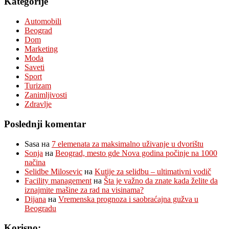
Kategorije
Automobili
Beograd
Dom
Marketing
Moda
Saveti
Sport
Turizam
Zanimljivosti
Zdravlje
Poslednji komentar
Sasa
на
7 elemenata za maksimalno uživanje u dvorištu
Sonja
на
Beograd, mesto gde Nova godina počinje na 1000
načina
Selidbe Milosevic
на
Kutije za selidbu – ultimativni vodič
Facility management
на
Šta je važno da znate kada želite da
iznajmite mašine za rad na visinama?
Dijana
на
Vremenska prognoza i saobraćajna gužva u
Beogradu
Korisno: