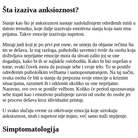
Šta izaziva anksioznost?
Stanje kao što je anksioznost nastaje nadolaženjem određenih misli u
datom trenutku, koje dalje izazivaju emotivna stanja koja nam nisu
prijatna. Takve emocije izazivaju napetost.
Mnogi judi koji je po prvi put osete, ne umeju da objasne rečima šta
im se dešava. Iz tog razloga, psihološki savetnici tvrde da osoba koja
doživljava neprijatne emocije mora da shvati zašto joj se one
događaju, kako bi ih se najlakše oslobodila. Kako bi bio uspešan u
tome, svaki čovek mora da poznaje sebe i svoje telo. To se postiže
određenim psihološkim vežbama i samoposmatranjem. Na taj način,
svaka osoba će biti u stanju da prepozna svoje emocije u kriznim
situacijama, razumeti ih i otkloniti ukoliko su one neprijatne.
Naravno, sve ovo se postiže vežbom. Koliko će period upoznavanja
sebe trajati kao i emotivno pražnjenje zavisi od osobe do osobe jer
se process dešava kroz idividualni pristup.
U svako slučaju vreme za otkrivanje emocija koje uzrokuju
anksioznost, strah i napetost nije trajno, već samo traži strpljenje.
Simptomatologija