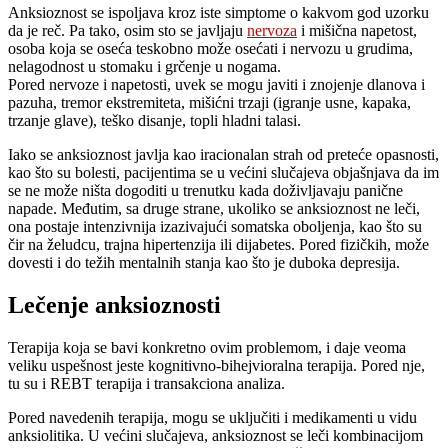
Anksioznost se ispoljava kroz iste simptome o kakvom god uzorku
da je reč. Pa tako, osim sto se javljaju
nervoza
i mišična napetost,
osoba koja se oseća teskobno može osećati i nervozu u grudima,
nelagodnost u stomaku i grčenje u nogama.
Pored nervoze i napetosti, uvek se mogu javiti i znojenje dlanova i
pazuha, tremor ekstremiteta, mišićni trzaji (igranje usne, kapaka,
trzanje glave), teško disanje, topli hladni talasi.
Iako se anksioznost javlja kao iracionalan strah od preteće opasnosti,
kao što su bolesti, pacijentima se u većini slučajeva objašnjava da im
se ne može ništa dogoditi u trenutku kada doživljavaju panične
napade. Međutim, sa druge strane, ukoliko se anksioznost ne leči,
ona postaje intenzivnija izazivajući somatska oboljenja, kao što su
čir na želudcu, trajna hipertenzija ili dijabetes. Pored fizičkih, može
dovesti i do težih mentalnih stanja kao što je duboka depresija.
Lečenje anksioznosti
Terapija koja se bavi konkretno ovim problemom, i daje veoma
veliku uspešnost jeste kognitivno-bihejvioralna terapija. Pored nje,
tu su i REBT terapija i transakciona analiza.
Pored navedenih terapija, mogu se uključiti i medikamenti u vidu
anksiolitika. U većini slučajeva, anksioznost se leči kombinacijom