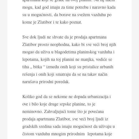
mogu, kad god imaju za time potrebu i naravno kada
su u mogućnosti, da borave na svežem vazduhu po
kome je Zlatibor i te kako poznat.
Sve dok ljudi ne shvate da je prodaja apartmana
Zlatibor prosto neophodna, kako bi sve veći broj njih
mogao da uživa u blagodetima planinskog vazduha i
lepotama, kojih na toj planini ne manjka, vodiće se
tiha „ bitka “ između onih koji su pristalice urbanih
rešenja i onih koji smatraju da se na takav način
narušava prirodni poredak.
Koliko god da se nekome ne dopada urbanizacija i
ove i bilo koje druge srpske planine, to je
neminovno. Zahvaljujući tome što je povećana
prodaja apartmana Zlatibor, sve veći broj ljudi iz
gradskih sredina sada imaju mogućnost da uživaju u
čistom vazduhu mnogim prirodnim lepotama koje