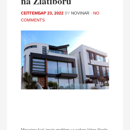
na Zlatiboru
СЕПТЕМБАР 23, 2022
BY
NOVINAR
-
NO
COMMENTS
Mnogima koji imaju problem sa radom štitne žlezde