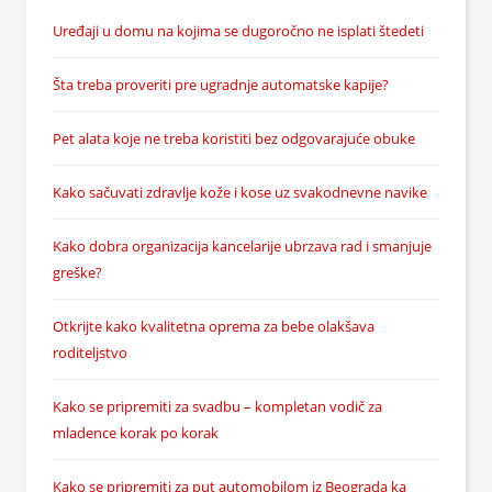
Uređaji u domu na kojima se dugoročno ne isplati štedeti
Šta treba proveriti pre ugradnje automatske kapije?
Pet alata koje ne treba koristiti bez odgovarajuće obuke
Kako sačuvati zdravlje kože i kose uz svakodnevne navike
Kako dobra organizacija kancelarije ubrzava rad i smanjuje
greške?
Otkrijte kako kvalitetna oprema za bebe olakšava
roditeljstvo
Kako se pripremiti za svadbu – kompletan vodič za
mladence korak po korak
Kako se pripremiti za put automobilom iz Beograda ka