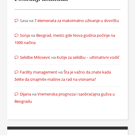
Sasa
на
7 elemenata za maksimalno uživanje u dvorištu
Sonja
на
Beograd, mesto gde Nova godina počinje na
1000 načina
Selidbe Milosevic
на
Kutije za selidbu – ultimativni vodič
Facility management
на
Šta je važno da znate kada
želite da iznajmite mašine za rad na visinama?
Dijana
на
Vremenska prognoza i saobraćajna gužva u
Beogradu