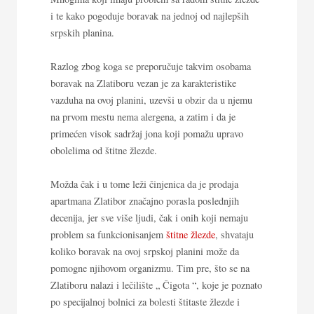
i te kako pogoduje boravak na jednoj od najlepših
srpskih planina.
Razlog zbog koga se preporučuje takvim osobama
boravak na Zlatiboru vezan je za karakteristike
vazduha na ovoj planini, uzevši u obzir da u njemu
na prvom mestu nema alergena, a zatim i da je
primećen visok sadržaj jona koji pomažu upravo
obolelima od štitne žlezde.
Možda čak i u tome leži činjenica da je prodaja
apartmana Zlatibor značajno porasla poslednjih
decenija, jer sve više ljudi, čak i onih koji nemaju
problem sa funkcionisanjem
štitne žlezde
, shvataju
koliko boravak na ovoj srpskoj planini može da
pomogne njihovom organizmu. Tim pre, što se na
Zlatiboru nalazi i lečilište „ Čigota “, koje je poznato
po specijalnoj bolnici za bolesti štitaste žlezde i