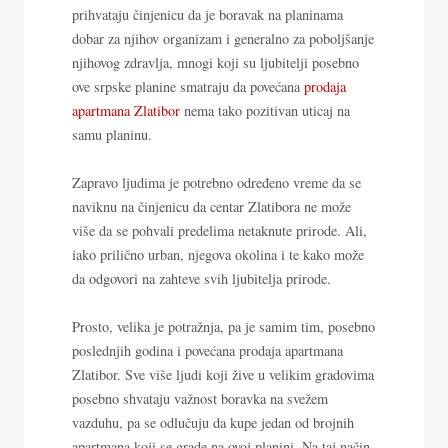
prihvataju činjenicu da je boravak na planinama
dobar za njihov organizam i generalno za poboljšanje
njihovog zdravlja, mnogi koji su ljubitelji posebno
ove srpske planine smatraju da povećana
prodaja
apartmana Zlatibor
nema tako pozitivan uticaj na
samu planinu.
Zapravo ljudima je potrebno određeno vreme da se
naviknu na činjenicu da centar Zlatibora ne može
više da se pohvali predelima netaknute prirode. Ali,
iako prilično urban, njegova okolina i te kako može
da odgovori na zahteve svih ljubitelja prirode.
Prosto, velika je potražnja, pa je samim tim, posebno
poslednjih godina i povećana prodaja apartmana
Zlatibor. Sve više ljudi koji žive u velikim gradovima
posebno shvataju važnost boravka na svežem
vazduhu, pa se odlučuju da kupe jedan od brojnih
apartmana koji se grade na ovoj planini. Na taj način