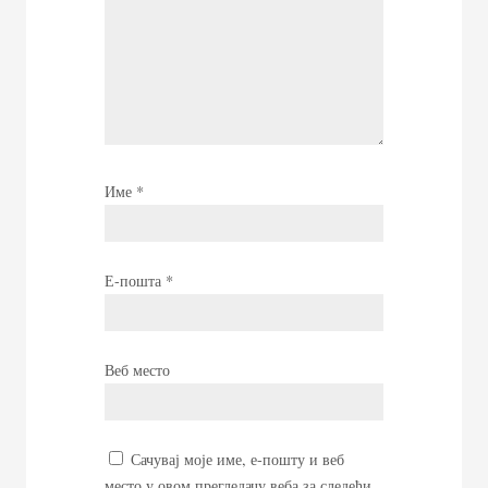
Име
*
Е-пошта
*
Веб место
Сачувај моје име, е-пошту и веб
место у овом прегледачу веба за следећи