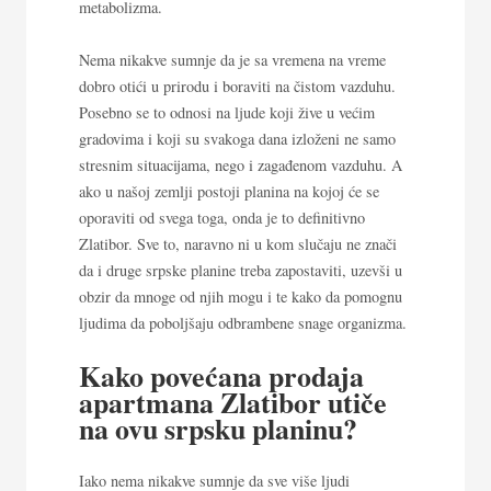
metabolizma.
Nema nikakve sumnje da je sa vremena na vreme
dobro otići u prirodu i boraviti na čistom vazduhu.
Posebno se to odnosi na ljude koji žive u većim
gradovima i koji su svakoga dana izloženi ne samo
stresnim situacijama, nego i zagađenom vazduhu. A
ako u našoj zemlji postoji planina na kojoj će se
oporaviti od svega toga, onda je to definitivno
Zlatibor. Sve to, naravno ni u kom slučaju ne znači
da i druge srpske planine treba zapostaviti, uzevši u
obzir da mnoge od njih mogu i te kako da pomognu
ljudima da poboljšaju odbrambene snage organizma.
Kako povećana prodaja
apartmana Zlatibor utiče
na ovu srpsku planinu?
Iako nema nikakve sumnje da sve više ljudi