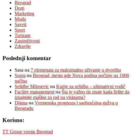
Beograd
Dom
Marketing
Moda
Saveti
Sport
Turizam
Zanimljivosti
Zdravlje
Poslednji komentar
Sasa
на
7 elemenata za maksimalno uživanje u dvorištu
Sonja
на
Beograd, mesto gde Nova godina počinje na 1000
načina
Selidbe Milosevic
на
Kutije za selidbu – ultimativni vodič
Facility management
на
Šta je važno da znate kada želite da
iznajmite mašine za rad na visinama?
Dijana
на
Vremenska prognoza i saobraćajna gužva u
Beogradu
Korisno:
TT Group vreme Beograd