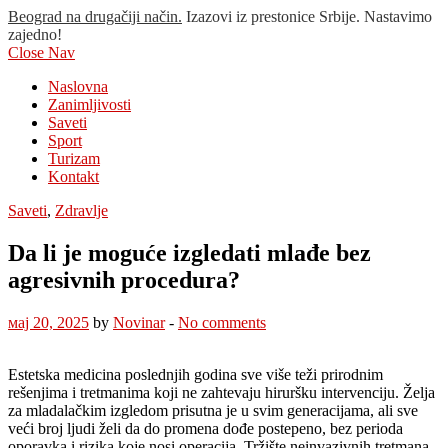
Beograd na drugačiji način.
Izazovi iz prestonice Srbije. Nastavimo
zajedno!
Close Nav
Naslovna
Zanimljivosti
Saveti
Sport
Turizam
Kontakt
Saveti
,
Zdravlje
Da li je moguće izgledati mlađe bez
agresivnih procedura?
мај 20, 2025
by
Novinar
-
No comments
Estetska medicina poslednjih godina sve više teži prirodnim
rešenjima i tretmanima koji ne zahtevaju hiruršku intervenciju. Želja
za mladalačkim izgledom prisutna je u svim generacijama, ali sve
veći broj ljudi želi da do promena dođe postepeno, bez perioda
oporavka i rizika koje nosi operacija. Tržište neinvazivnih tretmana