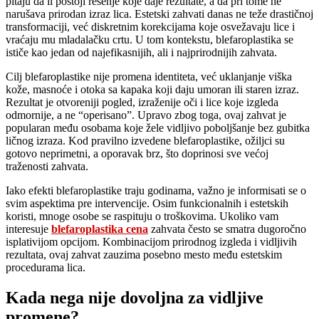
pitaju da li postoji rešenje koje daje rezultate, a da pri tome ne
narušava prirodan izraz lica. Estetski zahvati danas ne teže drastičnoj
transformaciji, već diskretnim korekcijama koje osvežavaju lice i
vraćaju mu mladalačku crtu. U tom kontekstu, blefaroplastika se
ističe kao jedan od najefikasnijih, ali i najprirodnijih zahvata.
Cilj blefaroplastike nije promena identiteta, već uklanjanje viška
kože, masnoće i otoka sa kapaka koji daju umoran ili staren izraz.
Rezultat je otvoreniji pogled, izraženije oči i lice koje izgleda
odmornije, a ne “operisano”. Upravo zbog toga, ovaj zahvat je
popularan među osobama koje žele vidljivo poboljšanje bez gubitka
ličnog izraza. Kod pravilno izvedene blefaroplastike, ožiljci su
gotovo neprimetni, a oporavak brz, što doprinosi sve većoj
traženosti zahvata.
Iako efekti blefaroplastike traju godinama, važno je informisati se o
svim aspektima pre intervencije. Osim funkcionalnih i estetskih
koristi, mnoge osobe se raspituju o troškovima. Ukoliko vam
interesuje
blefaroplastika cena
zahvata često se smatra dugoročno
isplativijom opcijom. Kombinacijom prirodnog izgleda i vidljivih
rezultata, ovaj zahvat zauzima posebno mesto među estetskim
procedurama lica.
Kada nega nije dovoljna za vidljive
promene?