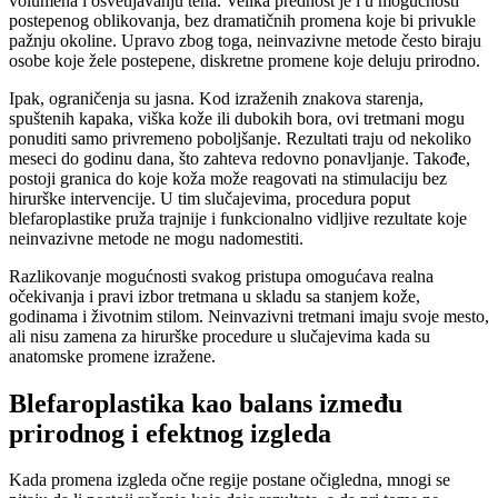
volumena i osvetljavanju tena. Velika prednost je i u mogućnosti
postepenog oblikovanja, bez dramatičnih promena koje bi privukle
pažnju okoline. Upravo zbog toga, neinvazivne metode često biraju
osobe koje žele postepene, diskretne promene koje deluju prirodno.
Ipak, ograničenja su jasna. Kod izraženih znakova starenja,
spuštenih kapaka, viška kože ili dubokih bora, ovi tretmani mogu
ponuditi samo privremeno poboljšanje. Rezultati traju od nekoliko
meseci do godinu dana, što zahteva redovno ponavljanje. Takođe,
postoji granica do koje koža može reagovati na stimulaciju bez
hirurške intervencije. U tim slučajevima, procedura poput
blefaroplastike pruža trajnije i funkcionalno vidljive rezultate koje
neinvazivne metode ne mogu nadomestiti.
Razlikovanje mogućnosti svakog pristupa omogućava realna
očekivanja i pravi izbor tretmana u skladu sa stanjem kože,
godinama i životnim stilom. Neinvazivni tretmani imaju svoje mesto,
ali nisu zamena za hirurške procedure u slučajevima kada su
anatomske promene izražene.
Blefaroplastika kao balans između
prirodnog i efektnog izgleda
Kada promena izgleda očne regije postane očigledna, mnogi se