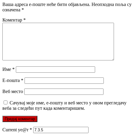
Ваша адреса е-поште неће бити објављена.
Неопходна поља су
означена
*
Коментар
*
Име
*
Е-пошта
*
Веб место
Сачувај моје име, е-пошту и веб место у овом прегледачу
веба за следећи пут када коментаришем.
Current ye@r
*