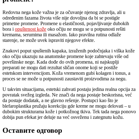
Redovna nega kože važna je za očuvanje njenog zdravlja, ali u
određenim fazama života više nije dovoljna da bi se postigle
primetne promene. Promene u elastičnosti, pojavljivanje dubokih
bora i
opuštenost kože
oko očiju ne mogu se u potpunosti rešiti
kremama, serumima ili masažom. Iako pravilna rutina odlaže
starenje, ne može uvek ispraviti njegove efekte.
Znakovi poput spuštenih kapaka, izraženih podočnjaka i viška kože
oko očiju ukazuju na anatomske promene koje zahtevaju više od
površinske nege. Kada dođe do ovih promena, ni najskuplji
preparati ne mogu dati rezultat sličan onome koji se postiže
estetskom intervencijom. Koža vremenom gubi kolagen i tonus, a
proces se ne može u potpunosti zaustaviti proizvodima za negu.
U takvim situacijama, estetski zahvati postaju jedina realna opcija za
povratak svežeg izgleda. Ne znači da nega postaje beskorisna, već
da postaje dodatak, a ne glavno rešenje. Postupci kao što je
blefaroplastika pružaju korekciju gde kreme ne mogu delovati – u
dubokim strukturama kože i potkožnog tkiva. Tek tada nega ponovo
dobija pun efekat jer deluje na već osveženu i zategnutu kožu.
Оставите одговор