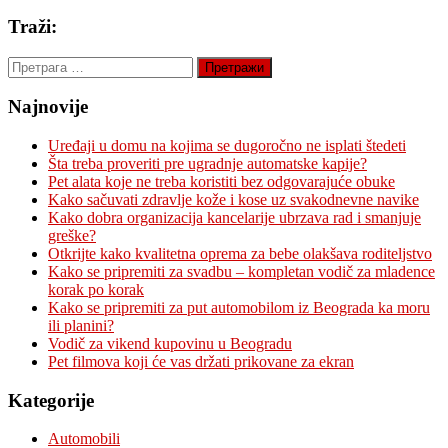
Traži:
Претрага
за:
Najnovije
Uređaji u domu na kojima se dugoročno ne isplati štedeti
Šta treba proveriti pre ugradnje automatske kapije?
Pet alata koje ne treba koristiti bez odgovarajuće obuke
Kako sačuvati zdravlje kože i kose uz svakodnevne navike
Kako dobra organizacija kancelarije ubrzava rad i smanjuje
greške?
Otkrijte kako kvalitetna oprema za bebe olakšava roditeljstvo
Kako se pripremiti za svadbu – kompletan vodič za mladence
korak po korak
Kako se pripremiti za put automobilom iz Beograda ka moru
ili planini?
Vodič za vikend kupovinu u Beogradu
Pet filmova koji će vas držati prikovane za ekran
Kategorije
Automobili