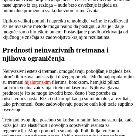
raste upravo iz tog razloga – nude brzo osveženje izgleda uz
minimalne promene u svakodnevnom ritmu života.
Uprkos velikoj ponudi i napretku tehnologije, važno je razlikovati
šta neinvazivne metode mogu realno da postignu, a šta je i dalje
moguće samo hirurškim putem. Postavljanje pravih očekivanja od
ključnog je značaja za zadovoljstvo krajnjim rezultatima.
Prednosti neinvazivnih tretmana i
njihova ograničenja
Neinvazivni estetski tretmani omogućavaju poboljšanje izgleda bez
hirurških rezova, anestezije i dužeg oporavka. Među najpopularnijim
su tretmani
hijaluronskim
filerima, botoksom, hemijski pilinzi,
radiofrekventna zatezanja i tretmani laserima. Njihova glavna
prednost je što se mogu izvoditi brzo, često i bez potrebe za
odsustvom s posla. Rizici od komplikacija su minimalni, a rezultati,
iako privremeni, često zadovoljavaju potrebe onih koji traže suptilno
osveženje.
Tretmani ovog tipa posebno su korisni u ranim fazama starenja, kada
koža još ima elastičnost i dovoljno sopstvenih resursa za
regeneraciju. Mogu pomoći u smanjenju finih linija, vraćanju