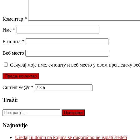
Коментар
*
Име
*
Е-пошта
*
Веб место
Сачувај моје име, е-пошту и веб место у овом прегледачу ве
Current ye@r
*
Traži:
Претрага
за:
Najnovije
Uređaji u domu na kojima se dugoročno ne isplati štedeti