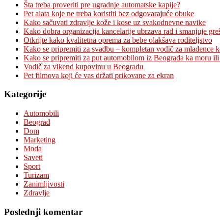
Šta treba proveriti pre ugradnje automatske kapije?
Pet alata koje ne treba koristiti bez odgovarajuće obuke
Kako sačuvati zdravlje kože i kose uz svakodnevne navike
Kako dobra organizacija kancelarije ubrzava rad i smanjuje gre
Otkrijte kako kvalitetna oprema za bebe olakšava roditeljstvo
Kako se pripremiti za svadbu – kompletan vodič za mladence 
Kako se pripremiti za put automobilom iz Beograda ka moru ili
Vodič za vikend kupovinu u Beogradu
Pet filmova koji će vas držati prikovane za ekran
Kategorije
Automobili
Beograd
Dom
Marketing
Moda
Saveti
Sport
Turizam
Zanimljivosti
Zdravlje
Poslednji komentar