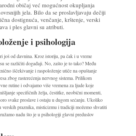
narodni običaj već mogućnost okupljanja
vrsnijih jela. Bilo da se proslavljavaju dečiji
ična dostignuća, venčanje, krštenje, verski
ava i ples glavni su atributi.
loženje i psihologija
ari još od davnina. Kroz istoriju, pa čak i u vreme
 su se različiti događaji. No, zašto je to tako? Među
nično iščekivanje i raspoloženje utiče na opuštanje
tresa zbog rasterećenja nervnog sistema. Prilikom
vne rutine i odvajamo više vremena za ljude koje
šljanje specifičnih želja, čestitke, neobični momenti,
koro svake proslave i ostaju u dugom sećanju. Ukoliko
 verskih praznika, misticizmu i tradiciji možemo shvatiti
pružamo nadu što je u psihologiji glavni preduslov