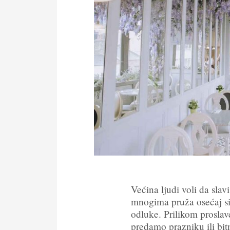
Većina ljudi voli da slav
mnogima pruža osećaj si
odluke. Prilikom proslav
predamo prazniku ili bit