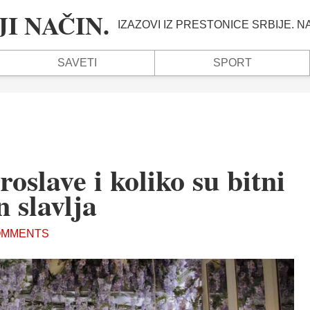
I NAČIN.
IZAZOVI IZ PRESTONICE SRBIJE. 
SAVETI
SPORT
oslave i koliko su bitni
n slavlja
OMMENTS