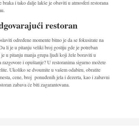
 braka i tako dalje lakše je obaviti u atmosferi restorana
mu.
odgovarajući restoran
slaviti određene momente bitno je da se fokusirate na
Da li je u pitanju veliki broj gostiju gde je potreban
i je u pitanju manja grupa ljudi koji žele boraviti u
a razgovore i opuštanje? U restoranima sigurno možete
lite. Ukoliko se dvoumite u vašem odabiru, obratite
esta, cene, broj ponuđenih jela i dezerta, kao i zabavni
toran zabava će biti zagarantovana.