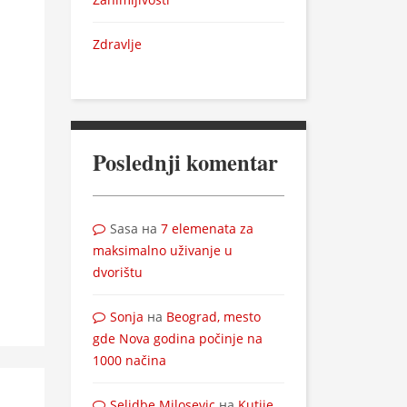
Zdravlje
Poslednji komentar
Sasa
на
7 elemenata za
maksimalno uživanje u
dvorištu
Sonja
на
Beograd, mesto
gde Nova godina počinje na
1000 načina
Selidbe Milosevic
на
Kutije