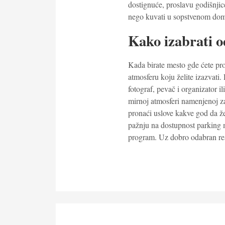
dostignuće, proslavu godišnjice
nego kuvati u sopstvenom do
Kako izabrati 
Kada birate mesto gde ćete pro
atmosferu koju želite izazvati. 
fotograf, pevač i organizator il
mirnoj atmosferi namenjenoj z
pronaći uslove kakve god da že
pažnju na dostupnost parking m
program. Uz dobro odabran res