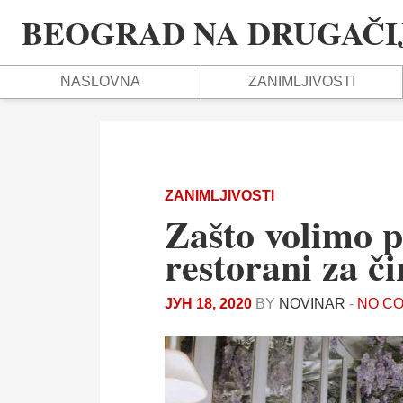
BEOGRAD NA DRUGAČIJ
NASLOVNA
ZANIMLJIVOSTI
ZANIMLJIVOSTI
Zašto volimo pr
restorani za či
ЈУН 18, 2020
BY
NOVINAR
-
NO C