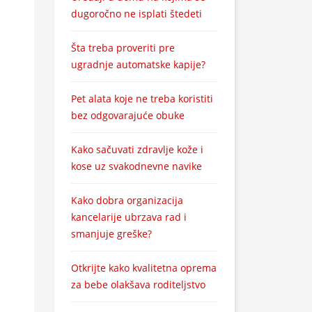
dugoročno ne isplati štedeti
Šta treba proveriti pre
ugradnje automatske kapije?
Pet alata koje ne treba koristiti
bez odgovarajuće obuke
Kako sačuvati zdravlje kože i
kose uz svakodnevne navike
Kako dobra organizacija
kancelarije ubrzava rad i
smanjuje greške?
Otkrijte kako kvalitetna oprema
za bebe olakšava roditeljstvo