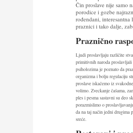
Čin proslave nije samo 
porodice i gozbe najrazno
rođendani, interesantna l
praznici i tako dalje, zab
Praznično raspo
Ljudi proslavljaju različite stv
primitivnih naroda proslavljali
psiholozima je poznato da praz
organizma i bolju regulaciju s
proslave iskačemo iz svakodne
volimo. Zveckanje čašama, zami
ples i pesma sastavni su deo s
porazmislimo o proslavljavanju
da na taj način jedni drugima 
sreće.