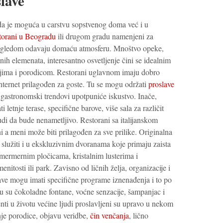
slave
a je moguća u carstvu sopstvenog doma već i u
torani u Beogradu
ili drugom gradu namenjeni za
izgledom odavaju domaću atmosferu. Mnoštvo opeke,
nih elemenata, interesantno osvetljenje čini se idealnim
eljima i porodicom. Restorani uglavnom imaju dobro
internet prilagođen za goste. Tu se mogu održati
proslave
i gastronomski trendovi upotpuniće iskustvo. Inače,
 letnje terase, specifične barove, više sala za različit
trudi da bude nenametljivo. Restorani sa italijanskom
a meni može biti prilagođen za sve prilike. Originalna
 služiti i u ekskluzivnim dvoranama koje primaju zaista
h mermernim pločicama, kristalnim lusterima i
itosti ili park. Zavisno od ličnih želja, organizacije i
ave mogu imati specifične programe iznenađenja i to po
u su čokoladne fontane, voćne senzacije, šampanjac i
nti u životu većine ljudi proslavljeni su upravo u nekom
je porodice, objavu veridbe,
čin venčanja
, lično