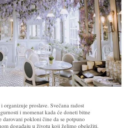
i i organizuje
proslave
. Svečana radost
gurnosti i momenat kada će doneti bitne
e darovani pokloni čine da se potpuno
nom događaju u životu koji želimo obeležiti.