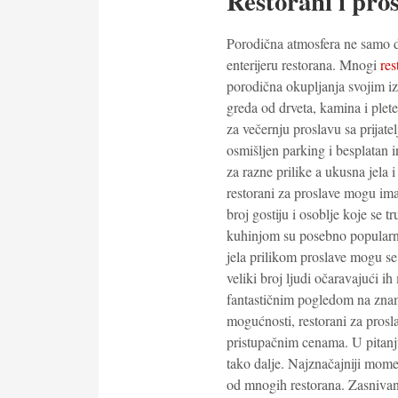
Restorani i pro
Porodična atmosfera ne samo d
enterijeru restorana. Mnogi
res
porodična okupljanja svojim 
greda od drveta, kamina i plete
za večernju proslavu sa prijat
osmišljen parking i besplatan 
za razne prilike a ukusna jela 
restorani za proslave mogu imati
broj gostiju i osoblje koje se 
kuhinjom su posebno popularni 
jela prilikom proslave mogu se
veliki broj ljudi očaravajući i
fantastičnim pogledom na znamen
mogućnosti, restorani za prosl
pristupačnim cenama. U pitanj
tako dalje. Najznačajniji mome
od mnogih restorana. Zasnivan