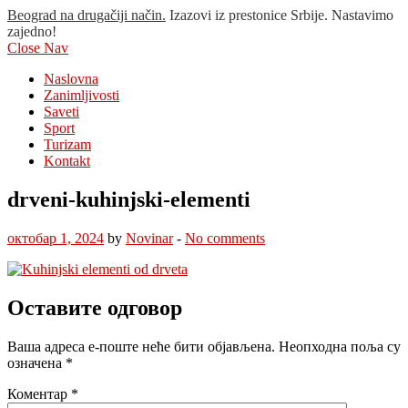
Beograd na drugačiji način.
Izazovi iz prestonice Srbije. Nastavimo
zajedno!
Close Nav
Naslovna
Zanimljivosti
Saveti
Sport
Turizam
Kontakt
drveni-kuhinjski-elementi
октобар 1, 2024
by
Novinar
-
No comments
Оставите одговор
Ваша адреса е-поште неће бити објављена.
Неопходна поља су
означена
*
Коментар
*