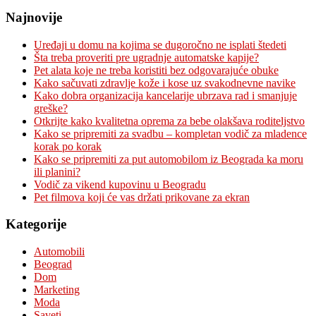
Najnovije
Uređaji u domu na kojima se dugoročno ne isplati štedeti
Šta treba proveriti pre ugradnje automatske kapije?
Pet alata koje ne treba koristiti bez odgovarajuće obuke
Kako sačuvati zdravlje kože i kose uz svakodnevne navike
Kako dobra organizacija kancelarije ubrzava rad i smanjuje
greške?
Otkrijte kako kvalitetna oprema za bebe olakšava roditeljstvo
Kako se pripremiti za svadbu – kompletan vodič za mladence
korak po korak
Kako se pripremiti za put automobilom iz Beograda ka moru
ili planini?
Vodič za vikend kupovinu u Beogradu
Pet filmova koji će vas držati prikovane za ekran
Kategorije
Automobili
Beograd
Dom
Marketing
Moda
Saveti