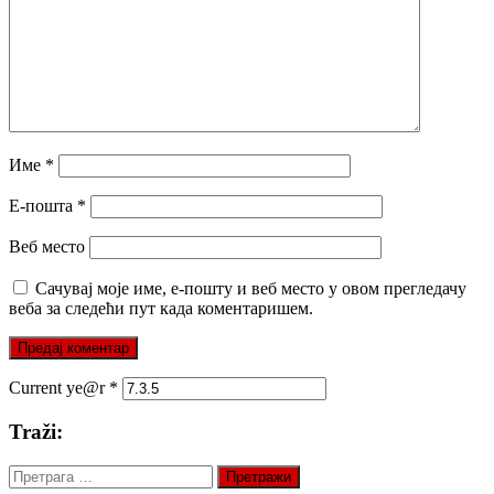
Име
*
Е-пошта
*
Веб место
Сачувај моје име, е-пошту и веб место у овом прегледачу
веба за следећи пут када коментаришем.
Current ye@r
*
Traži:
Претрага
за: