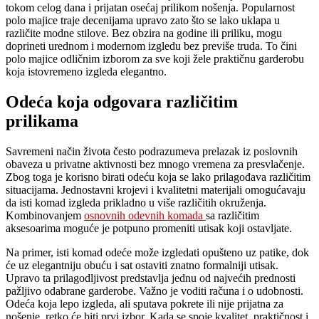
tokom celog dana i prijatan osećaj prilikom nošenja. Popularnost
polo majice traje decenijama upravo zato što se lako uklapa u
različite modne stilove. Bez obzira na godine ili priliku, mogu
doprineti urednom i modernom izgledu bez previše truda. To čini
polo majice odličnim izborom za sve koji žele praktičnu garderobu
koja istovremeno izgleda elegantno.
Odeća koja odgovara različitim
prilikama
Savremeni način života često podrazumeva prelazak iz poslovnih
obaveza u privatne aktivnosti bez mnogo vremena za presvlačenje.
Zbog toga je korisno birati odeću koja se lako prilagođava različitim
situacijama. Jednostavni krojevi i kvalitetni materijali omogućavaju
da isti komad izgleda prikladno u više različitih okruženja.
Kombinovanjem
osnovnih odevnih komada
sa različitim
aksesoarima moguće je potpuno promeniti utisak koji ostavljate.
Na primer, isti komad odeće može izgledati opušteno uz patike, dok
će uz elegantniju obuću i sat ostaviti znatno formalniji utisak.
Upravo ta prilagodljivost predstavlja jednu od najvećih prednosti
pažljivo odabrane garderobe. Važno je voditi računa i o udobnosti.
Odeća koja lepo izgleda, ali sputava pokrete ili nije prijatna za
nošenje, retko će biti prvi izbor. Kada se spoje kvalitet, praktičnost i