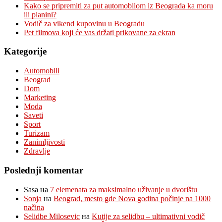
Kako se pripremiti za put automobilom iz Beograda ka moru
ili planini?
Vodič za vikend kupovinu u Beogradu
Pet filmova koji će vas držati prikovane za ekran
Kategorije
Automobili
Beograd
Dom
Marketing
Moda
Saveti
Sport
Turizam
Zanimljivosti
Zdravlje
Poslednji komentar
Sasa
на
7 elemenata za maksimalno uživanje u dvorištu
Sonja
на
Beograd, mesto gde Nova godina počinje na 1000
načina
Selidbe Milosevic
на
Kutije za selidbu – ultimativni vodič