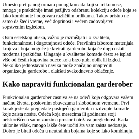
Umesto pretrpanog ormara punog komada koji se retko nose,
mnogo je praktičnije imati pažljivo odabranu kolekciju odeće koja se
lako kombinuje i odgovara različitim prilikama. Takav pristup ne
samo da štedi vreme, već doprinosi i većem zadovoljstvu
sopstvenim izgledom.
Osim estetskog utiska, važno je razmišljati i o kvalitetu,
funkcionalnosti i dugotrajnosti odeće. Pravilnim izborom materijala,
krojeva i boja moguće je kreirati garderobu koja će dugo ostati
moderna i praktična. Ulaganje u kvalitetne komade često se isplati
više od čestih kupovina odeće koja brzo gubi oblik ili izgled.
Nekoliko jednostavnih navika može značajno unaprediti
organizaciju garderobe i olakšati svakodnevno oblačenje.
Kako napraviti funkcionalan garderober
Funkcionalan garderober zasniva se na odeći koja odgovara vašem
načinu života, poslovnim obavezama i slobodnom vremenu. Prvi
korak jeste da pregledate postojeću garderobu i izdvojite komade
koje zaista nosite. Odeća koja mesecima ili godinama stoji
neiskorišćena samo zauzima prostor i otežava preglednost. Kada
uklonite višak, mnogo lakše ćete uočiti šta vam zaista nedostaje.
Dobro je birati odeću u neutralnim bojama koje se lako kombinuju.