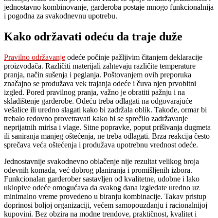
jednostavno kombinovanje, garderoba postaje mnogo funkcionalnija
i pogodna za svakodnevnu upotrebu.
Kako održavati odeću da traje duže
Pravilno održavanje
odeće počinje pažljivim čitanjem deklaracije
proizvođača. Različiti materijali zahtevaju različite temperature
pranja, način sušenja i peglanja. Poštovanjem ovih preporuka
značajno se produžava vek trajanja odeće i čuva njen prvobitni
izgled. Pored pravilnog pranja, važno je obratiti pažnju i na
skladištenje garderobe. Odeću treba odlagati na odgovarajuće
vešalice ili uredno slagati kako bi zadržala oblik. Takođe, ormar bi
trebalo redovno provetravati kako bi se sprečilo zadržavanje
neprijatnih mirisa i vlage. Sitne popravke, poput prišivanja dugmeta
ili saniranja manjeg oštećenja, ne treba odlagati. Brza reakcija često
sprečava veća oštećenja i produžava upotrebnu vrednost odeće.
Jednostavnije svakodnevno oblačenje nije rezultat velikog broja
odevnih komada, već dobrog planiranja i promišljenih izbora.
Funkcionalan garderober sastavljen od kvalitetne, udobne i lako
uklopive odeće omogućava da svakog dana izgledate uredno uz
minimalno vreme provedeno u biranju kombinacije. Takav pristup
doprinosi boljoj organizaciji, većem samopouzdanju i racionalnijoj
kupovini. Bez obzira na modne trendove, praktičnost, kvalitet i