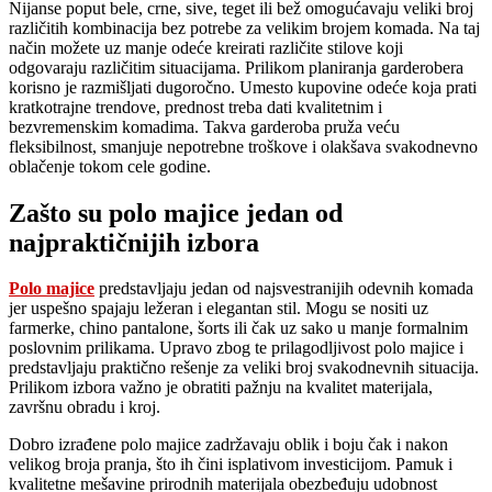
Nijanse poput bele, crne, sive, teget ili bež omogućavaju veliki broj
različitih kombinacija bez potrebe za velikim brojem komada. Na taj
način možete uz manje odeće kreirati različite stilove koji
odgovaraju različitim situacijama. Prilikom planiranja garderobera
korisno je razmišljati dugoročno. Umesto kupovine odeće koja prati
kratkotrajne trendove, prednost treba dati kvalitetnim i
bezvremenskim komadima. Takva garderoba pruža veću
fleksibilnost, smanjuje nepotrebne troškove i olakšava svakodnevno
oblačenje tokom cele godine.
Zašto su polo majice jedan od
najpraktičnijih izbora
Polo majice
predstavljaju jedan od najsvestranijih odevnih komada
jer uspešno spajaju ležeran i elegantan stil. Mogu se nositi uz
farmerke, chino pantalone, šorts ili čak uz sako u manje formalnim
poslovnim prilikama. Upravo zbog te prilagodljivost polo majice i
predstavljaju praktično rešenje za veliki broj svakodnevnih situacija.
Prilikom izbora važno je obratiti pažnju na kvalitet materijala,
završnu obradu i kroj.
Dobro izrađene polo majice zadržavaju oblik i boju čak i nakon
velikog broja pranja, što ih čini isplativom investicijom. Pamuk i
kvalitetne mešavine prirodnih materijala obezbeđuju udobnost