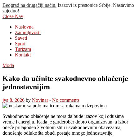
Beograd na drugačiji način.
Izazovi iz prestonice Srbije. Nastavimo
zajedno!
Close Nav
Naslovna
Zanimljivosti
Saveti
Sport
Turizam
Kontakt
Moda
Kako da učinite svakodnevno oblačenje
jednostavnijim
јул 8, 2026
by
Novinar
-
No comments
Svakodnevno oblačenje ne mora da bude izazov koji oduzima
vreme i energiju. Kada je garderober dobro organizovan, a izbor
odeće prilagođen životnom stilu i svakodnevnim obavezama,
donošenje odluke šta obući postaje mnogo jednostavnije.