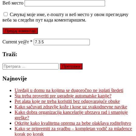
Веб место
Сачувај моје име, е-пошту и веб место у овом прегледачу
веба за следећи пут када коментаришем.
Current ye@r
*
Traži:
Претрага
за:
Najnovije
Uređaji u domu na kojima se dugoročno ne isplati štedeti
Šta treba proveriti pre ugradnje automatske kapije?
Pet alata koje ne treba koristiti bez odgovarajuće obuke
Kako sačuvati zdravlje kože i kose uz svakodnevne navike
Kako dobra organizacija kancelarije ubrzava rad i smanjuje
greške?
Otkrijte kako kvalitetna oprema za bebe olakšava roditeljstvo
Kako se pripremiti za svadbu – kompletan vodič za mladence
korak po korak