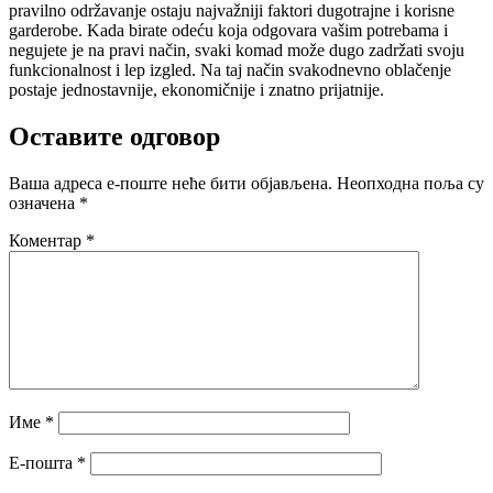
pravilno održavanje ostaju najvažniji faktori dugotrajne i korisne
garderobe. Kada birate odeću koja odgovara vašim potrebama i
negujete je na pravi način, svaki komad može dugo zadržati svoju
funkcionalnost i lep izgled. Na taj način svakodnevno oblačenje
postaje jednostavnije, ekonomičnije i znatno prijatnije.
Оставите одговор
Ваша адреса е-поште неће бити објављена.
Неопходна поља су
означена
*
Коментар
*
Име
*
Е-пошта
*