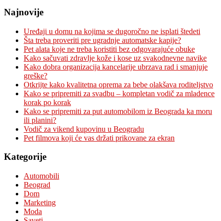
Najnovije
Uređaji u domu na kojima se dugoročno ne isplati štedeti
Šta treba proveriti pre ugradnje automatske kapije?
Pet alata koje ne treba koristiti bez odgovarajuće obuke
Kako sačuvati zdravlje kože i kose uz svakodnevne navike
Kako dobra organizacija kancelarije ubrzava rad i smanjuje
greške?
Otkrijte kako kvalitetna oprema za bebe olakšava roditeljstvo
Kako se pripremiti za svadbu – kompletan vodič za mladence
korak po korak
Kako se pripremiti za put automobilom iz Beograda ka moru
ili planini?
Vodič za vikend kupovinu u Beogradu
Pet filmova koji će vas držati prikovane za ekran
Kategorije
Automobili
Beograd
Dom
Marketing
Moda
Saveti