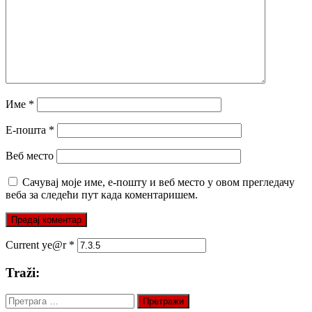
Име
*
Е-пошта
*
Веб место
Сачувај моје име, е-пошту и веб место у овом прегледачу
веба за следећи пут када коментаришем.
Current ye@r
*
Traži:
Претрага
за: