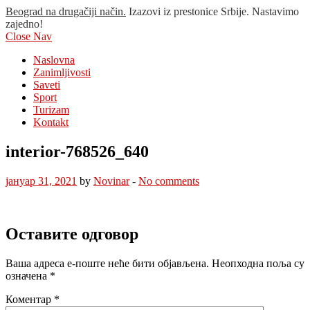
Beograd na drugačiji način.
Izazovi iz prestonice Srbije. Nastavimo
zajedno!
Close Nav
Naslovna
Zanimljivosti
Saveti
Sport
Turizam
Kontakt
interior-768526_640
јануар 31, 2021
by
Novinar
-
No comments
Оставите одговор
Ваша адреса е-поште неће бити објављена.
Неопходна поља су
означена
*
Коментар
*