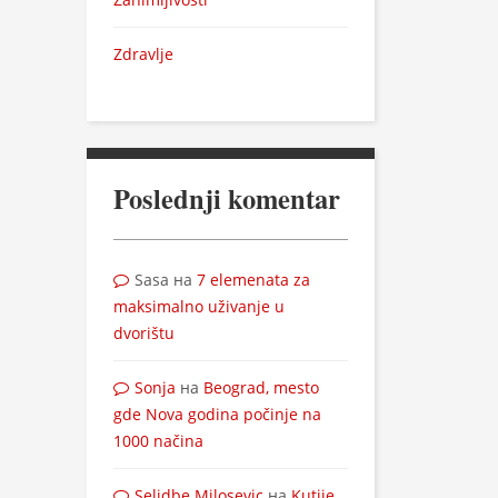
Zdravlje
Poslednji komentar
Sasa
на
7 elemenata za
maksimalno uživanje u
dvorištu
Sonja
на
Beograd, mesto
gde Nova godina počinje na
1000 načina
Selidbe Milosevic
на
Kutije