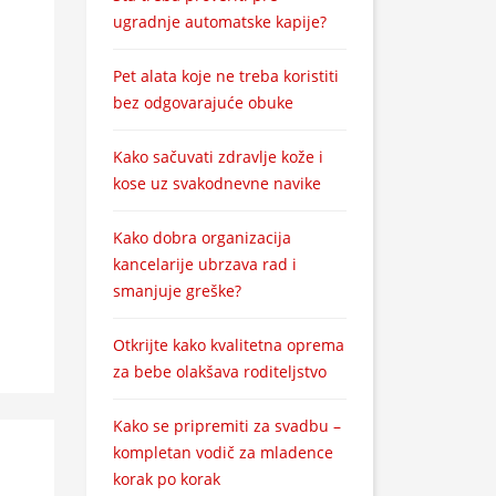
ugradnje automatske kapije?
Pet alata koje ne treba koristiti
bez odgovarajuće obuke
Kako sačuvati zdravlje kože i
kose uz svakodnevne navike
Kako dobra organizacija
kancelarije ubrzava rad i
smanjuje greške?
Otkrijte kako kvalitetna oprema
za bebe olakšava roditeljstvo
Kako se pripremiti za svadbu –
kompletan vodič za mladence
korak po korak