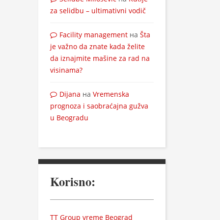
za selidbu – ultimativni vodič
Facility management
на
Šta
je važno da znate kada želite
da iznajmite mašine za rad na
visinama?
Dijana
на
Vremenska
prognoza i saobraćajna gužva
u Beogradu
Korisno:
TT Group vreme Beograd