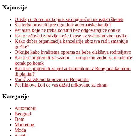
Najnovije
Uređaji u domu na kojima se dugoročno ne isplati štedeti
Šta treba proveriti pre ugradnje automatske kapije?
Pet alata koje ne treba koristiti bez odgovarajuće obuke
Kako sačuvati zdravlje kože i kose uz svakodnevne navike
Kako dobra organizacija kancelarije ubrzava rad i smanjuje
greške?
Otkrijte kako kvalitetna oprema za bebe olakšava roditeljstvo
Kako se pripremiti za svadbu – kompletan vodič za mladence
korak po korak
Kako se pripremiti za put automobilom iz Beograda ka moru
ili planini?
Vodič za vikend kupovinu u Beogradu
Pet filmova koji će vas držati prikovane za ekran
Kategorije
Automobili
Beograd
Dom
Marketing
Moda
Saveti