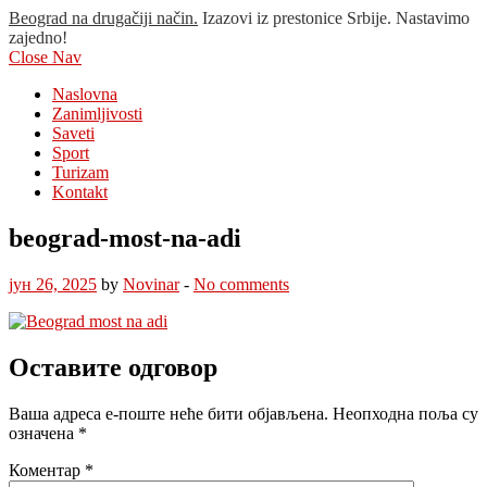
Beograd na drugačiji način.
Izazovi iz prestonice Srbije. Nastavimo
zajedno!
Close Nav
Naslovna
Zanimljivosti
Saveti
Sport
Turizam
Kontakt
beograd-most-na-adi
јун 26, 2025
by
Novinar
-
No comments
Оставите одговор
Ваша адреса е-поште неће бити објављена.
Неопходна поља су
означена
*
Коментар
*