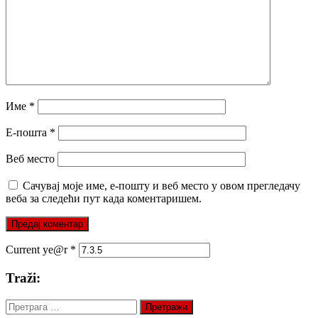
Име
*
Е-пошта
*
Веб место
Сачувај моје име, е-пошту и веб место у овом прегледачу
веба за следећи пут када коментаришем.
Current ye@r
*
Traži:
Претрага
за: