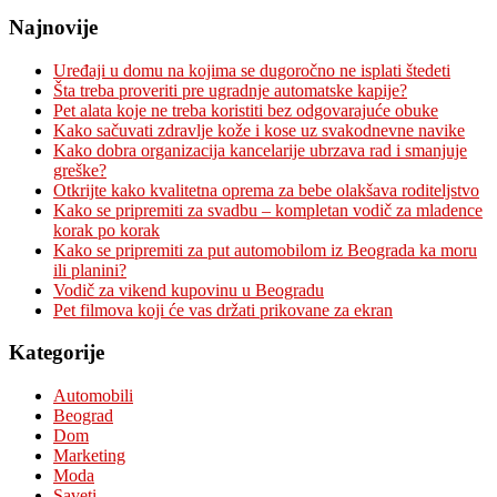
Najnovije
Uređaji u domu na kojima se dugoročno ne isplati štedeti
Šta treba proveriti pre ugradnje automatske kapije?
Pet alata koje ne treba koristiti bez odgovarajuće obuke
Kako sačuvati zdravlje kože i kose uz svakodnevne navike
Kako dobra organizacija kancelarije ubrzava rad i smanjuje
greške?
Otkrijte kako kvalitetna oprema za bebe olakšava roditeljstvo
Kako se pripremiti za svadbu – kompletan vodič za mladence
korak po korak
Kako se pripremiti za put automobilom iz Beograda ka moru
ili planini?
Vodič za vikend kupovinu u Beogradu
Pet filmova koji će vas držati prikovane za ekran
Kategorije
Automobili
Beograd
Dom
Marketing
Moda
Saveti