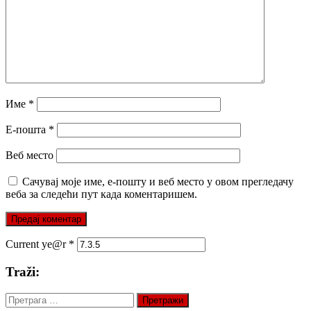
Име
*
Е-пошта
*
Веб место
Сачувај моје име, е-пошту и веб место у овом прегледачу
веба за следећи пут када коментаришем.
Current ye@r
*
Traži:
Претрага
за: