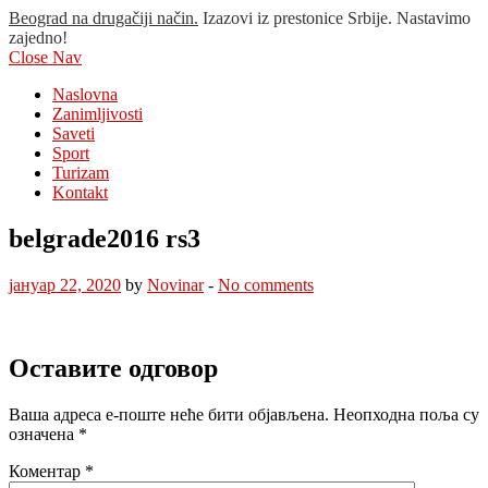
Beograd na drugačiji način.
Izazovi iz prestonice Srbije. Nastavimo
zajedno!
Close Nav
Naslovna
Zanimljivosti
Saveti
Sport
Turizam
Kontakt
belgrade2016 rs3
јануар 22, 2020
by
Novinar
-
No comments
Оставите одговор
Ваша адреса е-поште неће бити објављена.
Неопходна поља су
означена
*
Коментар
*