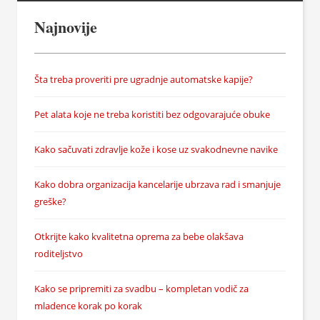
Najnovije
Šta treba proveriti pre ugradnje automatske kapije?
Pet alata koje ne treba koristiti bez odgovarajuće obuke
Kako sačuvati zdravlje kože i kose uz svakodnevne navike
Kako dobra organizacija kancelarije ubrzava rad i smanjuje
greške?
Otkrijte kako kvalitetna oprema za bebe olakšava
roditeljstvo
Kako se pripremiti za svadbu – kompletan vodič za
mladence korak po korak