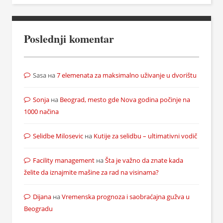
Poslednji komentar
Sasa
на
7 elemenata za maksimalno uživanje u dvorištu
Sonja
на
Beograd, mesto gde Nova godina počinje na
1000 načina
Selidbe Milosevic
на
Kutije za selidbu – ultimativni vodič
Facility management
на
Šta je važno da znate kada
želite da iznajmite mašine za rad na visinama?
Dijana
на
Vremenska prognoza i saobraćajna gužva u
Beogradu