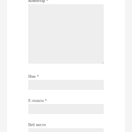
Коментар
*
Име
*
Е-пошта
*
Веб место