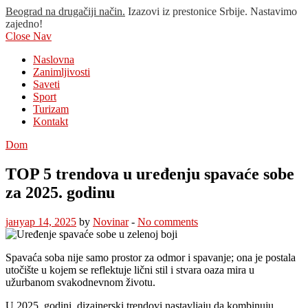
Beograd na drugačiji način.
Izazovi iz prestonice Srbije. Nastavimo
zajedno!
Close Nav
Naslovna
Zanimljivosti
Saveti
Sport
Turizam
Kontakt
Dom
TOP 5 trendova u uređenju spavaće sobe
za 2025. godinu
јануар 14, 2025
by
Novinar
-
No comments
Spavaća soba nije samo prostor za odmor i spavanje; ona je postala
utočište u kojem se reflektuje lični stil i stvara oaza mira u
užurbanom svakodnevnom životu.
U 2025. godini, dizajnerski trendovi nastavljaju da kombinuju