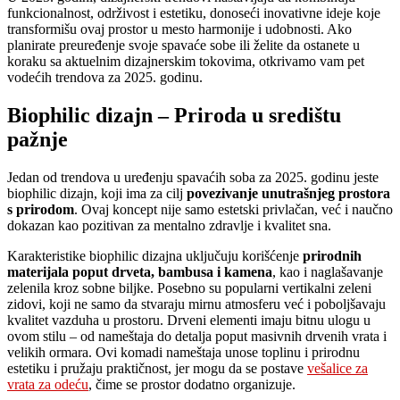
funkcionalnost, održivost i estetiku, donoseći inovativne ideje koje
transformišu ovaj prostor u mesto harmonije i udobnosti. Ako
planirate preuređenje svoje spavaće sobe ili želite da ostanete u
koraku sa aktuelnim dizajnerskim tokovima, otkrivamo vam pet
vodećih trendova za 2025. godinu.
Biophilic dizajn – Priroda u središtu
pažnje
Jedan od trendova u uređenju spavaćih soba za 2025. godinu jeste
biophilic dizajn, koji ima za cilj
povezivanje unutrašnjeg prostora
s prirodom
. Ovaj koncept nije samo estetski privlačan, već i naučno
dokazan kao pozitivan za mentalno zdravlje i kvalitet sna.
Karakteristike biophilic dizajna uključuju korišćenje
prirodnih
materijala poput drveta, bambusa i kamena
, kao i naglašavanje
zelenila kroz sobne biljke. Posebno su popularni vertikalni zeleni
zidovi, koji ne samo da stvaraju mirnu atmosferu već i poboljšavaju
kvalitet vazduha u prostoru. Drveni elementi imaju bitnu ulogu u
ovom stilu – od nameštaja do detalja poput masivnih drvenih vrata i
velikih ormara. Ovi komadi nameštaja unose toplinu i prirodnu
estetiku i pružaju praktičnost, jer mogu da se postave
vešalice za
vrata za odeću
, čime se prostor dodatno organizuje.