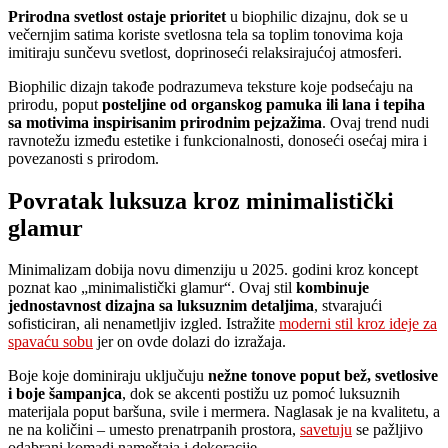
Prirodna svetlost ostaje prioritet
u biophilic dizajnu, dok se u
večernjim satima koriste svetlosna tela sa toplim tonovima koja
imitiraju sunčevu svetlost, doprinoseći relaksirajućoj atmosferi.
Biophilic dizajn takođe podrazumeva teksture koje podsećaju na
prirodu, poput
posteljine od organskog pamuka ili lana i tepiha
sa motivima inspirisanim prirodnim pejzažima
. Ovaj trend nudi
ravnotežu između estetike i funkcionalnosti, donoseći osećaj mira i
povezanosti s prirodom.
Povratak luksuza kroz minimalistički
glamur
Minimalizam dobija novu dimenziju u 2025. godini kroz koncept
poznat kao „minimalistički glamur“. Ovaj stil
kombinuje
jednostavnost dizajna sa luksuznim detaljima
, stvarajući
sofisticiran, ali nenametljiv izgled. Istražite
moderni stil kroz ideje za
spavaću sobu
jer on ovde dolazi do izražaja.
Boje koje dominiraju uključuju
nežne tonove poput bež, svetlosive
i boje šampanjca
, dok se akcenti postižu uz pomoć luksuznih
materijala poput baršuna, svile i mermera. Naglasak je na kvalitetu, a
ne na količini – umesto prenatrpanih prostora,
savetuju
se pažljivo
odabrani komadi nameštaja i dekoracije.