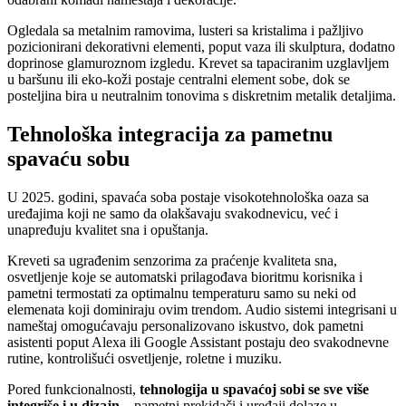
Ogledala sa metalnim ramovima, lusteri sa kristalima i pažljivo
pozicionirani dekorativni elementi, poput vaza ili skulptura, dodatno
doprinose glamuroznom izgledu. Krevet sa tapaciranim uzglavljem
u baršunu ili eko-koži postaje centralni element sobe, dok se
posteljina bira u neutralnim tonovima s diskretnim metalik detaljima.
Tehnološka integracija za pametnu
spavaću sobu
U 2025. godini, spavaća soba postaje visokotehnološka oaza sa
uređajima koji ne samo da olakšavaju svakodnevicu, već i
unapređuju kvalitet sna i opuštanja.
Kreveti sa ugrađenim senzorima za praćenje kvaliteta sna,
osvetljenje koje se automatski prilagođava bioritmu korisnika i
pametni termostati za optimalnu temperaturu samo su neki od
elemenata koji dominiraju ovim trendom. Audio sistemi integrisani u
nameštaj omogućavaju personalizovano iskustvo, dok pametni
asistenti poput Alexa ili Google Assistant postaju deo svakodnevne
rutine, kontrolišući osvetljenje, roletne i muziku.
Pored funkcionalnosti,
tehnologija u spavaćoj sobi se sve više
integriše i u dizajn
– pametni prekidači i uređaji dolaze u