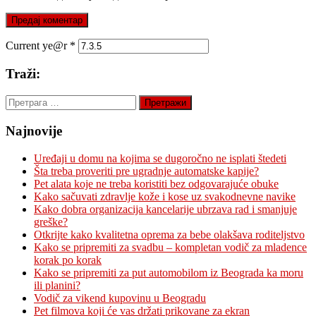
Current ye@r
*
Traži:
Претрага
за:
Najnovije
Uređaji u domu na kojima se dugoročno ne isplati štedeti
Šta treba proveriti pre ugradnje automatske kapije?
Pet alata koje ne treba koristiti bez odgovarajuće obuke
Kako sačuvati zdravlje kože i kose uz svakodnevne navike
Kako dobra organizacija kancelarije ubrzava rad i smanjuje
greške?
Otkrijte kako kvalitetna oprema za bebe olakšava roditeljstvo
Kako se pripremiti za svadbu – kompletan vodič za mladence
korak po korak
Kako se pripremiti za put automobilom iz Beograda ka moru
ili planini?
Vodič za vikend kupovinu u Beogradu
Pet filmova koji će vas držati prikovane za ekran