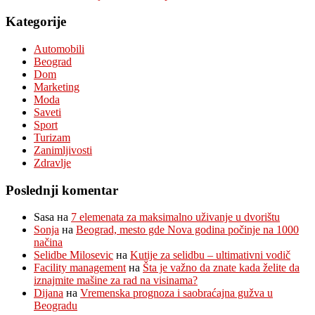
Kategorije
Automobili
Beograd
Dom
Marketing
Moda
Saveti
Sport
Turizam
Zanimljivosti
Zdravlje
Poslednji komentar
Sasa
на
7 elemenata za maksimalno uživanje u dvorištu
Sonja
на
Beograd, mesto gde Nova godina počinje na 1000
načina
Selidbe Milosevic
на
Kutije za selidbu – ultimativni vodič
Facility management
на
Šta je važno da znate kada želite da
iznajmite mašine za rad na visinama?
Dijana
на
Vremenska prognoza i saobraćajna gužva u
Beogradu