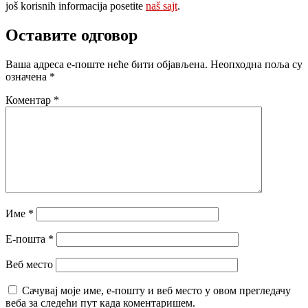
još korisnih informacija posetite
naš sajt
.
Оставите одговор
Ваша адреса е-поште неће бити објављена.
Неопходна поља су
означена
*
Коментар
*
Име
*
Е-пошта
*
Веб место
Сачувај моје име, е-пошту и веб место у овом прегледачу
веба за следећи пут када коментаришем.