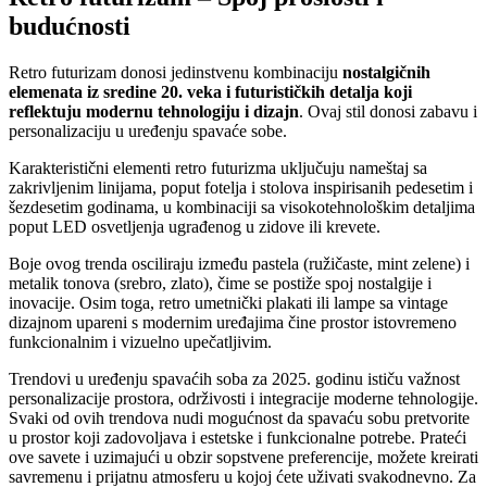
budućnosti
Retro futurizam donosi jedinstvenu kombinaciju
nostalgičnih
elemenata iz sredine 20. veka i futurističkih detalja koji
reflektuju modernu tehnologiju i dizajn
. Ovaj stil donosi zabavu i
personalizaciju u uređenju spavaće sobe.
Karakteristični elementi retro futurizma uključuju nameštaj sa
zakrivljenim linijama, poput fotelja i stolova inspirisanih pedesetim i
šezdesetim godinama, u kombinaciji sa visokotehnološkim detaljima
poput LED osvetljenja ugrađenog u zidove ili krevete.
Boje ovog trenda osciliraju između pastela (ružičaste, mint zelene) i
metalik tonova (srebro, zlato), čime se postiže spoj nostalgije i
inovacije. Osim toga, retro umetnički plakati ili lampe sa vintage
dizajnom upareni s modernim uređajima čine prostor istovremeno
funkcionalnim i vizuelno upečatljivim.
Trendovi u uređenju spavaćih soba za 2025. godinu ističu važnost
personalizacije prostora, održivosti i integracije moderne tehnologije.
Svaki od ovih trendova nudi mogućnost da spavaću sobu pretvorite
u prostor koji zadovoljava i estetske i funkcionalne potrebe. Prateći
ove savete i uzimajući u obzir sopstvene preferencije, možete kreirati
savremenu i prijatnu atmosferu u kojoj ćete uživati svakodnevno. Za