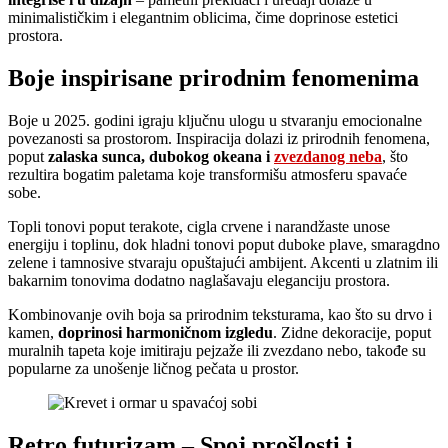
minimalističkim i elegantnim oblicima, čime doprinose estetici
prostora.
Boje inspirisane prirodnim fenomenima
Boje u 2025. godini igraju ključnu ulogu u stvaranju emocionalne
povezanosti sa prostorom. Inspiracija dolazi iz prirodnih fenomena,
poput
zalaska sunca, dubokog okeana i
zvezdanog neba
, što
rezultira bogatim paletama koje transformišu atmosferu spavaće
sobe.
Topli tonovi poput terakote, cigla crvene i narandžaste unose
energiju i toplinu, dok hladni tonovi poput duboke plave, smaragdno
zelene i tamnosive stvaraju opuštajući ambijent. Akcenti u zlatnim ili
bakarnim tonovima dodatno naglašavaju eleganciju prostora.
Kombinovanje ovih boja sa prirodnim teksturama, kao što su drvo i
kamen,
doprinosi harmoničnom izgledu
. Zidne dekoracije, poput
muralnih tapeta koje imitiraju pejzaže ili zvezdano nebo, takođe su
popularne za unošenje ličnog pečata u prostor.
Retro futurizam – Spoj prošlosti i