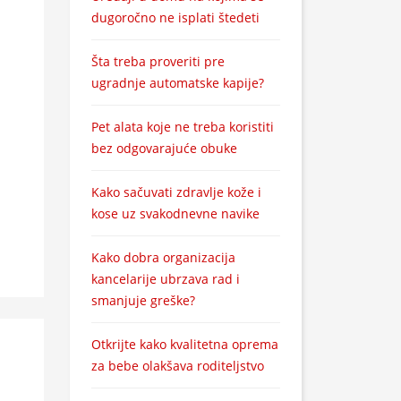
dugoročno ne isplati štedeti
Šta treba proveriti pre
ugradnje automatske kapije?
Pet alata koje ne treba koristiti
bez odgovarajuće obuke
Kako sačuvati zdravlje kože i
kose uz svakodnevne navike
Kako dobra organizacija
kancelarije ubrzava rad i
smanjuje greške?
Otkrijte kako kvalitetna oprema
za bebe olakšava roditeljstvo