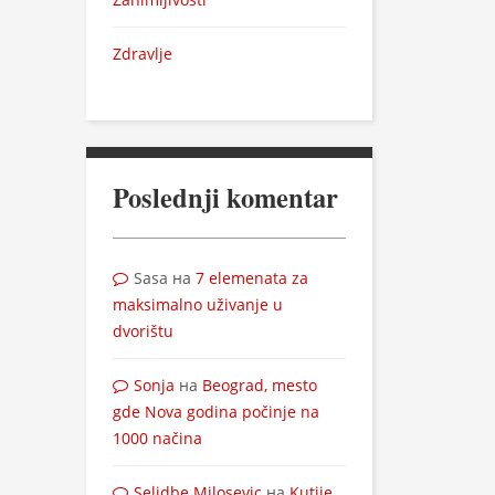
Zdravlje
Poslednji komentar
Sasa
на
7 elemenata za
maksimalno uživanje u
dvorištu
Sonja
на
Beograd, mesto
gde Nova godina počinje na
1000 načina
Selidbe Milosevic
на
Kutije