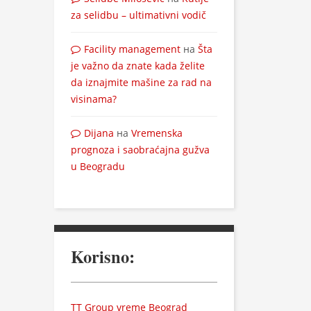
za selidbu – ultimativni vodič
Facility management
на
Šta
je važno da znate kada želite
da iznajmite mašine za rad na
visinama?
Dijana
на
Vremenska
prognoza i saobraćajna gužva
u Beogradu
Korisno:
TT Group vreme Beograd