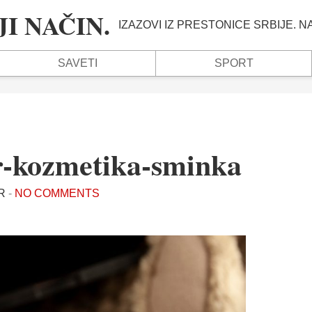
I NAČIN.
IZAZOVI IZ PRESTONICE SRBIJE. 
SAVETI
SPORT
er-kozmetika-sminka
R
-
NO COMMENTS