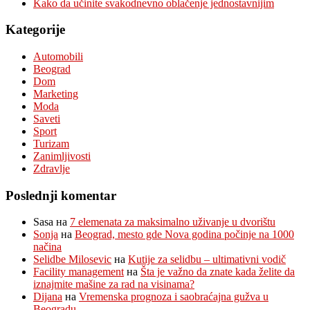
Kako da učinite svakodnevno oblačenje jednostavnijim
Kategorije
Automobili
Beograd
Dom
Marketing
Moda
Saveti
Sport
Turizam
Zanimljivosti
Zdravlje
Poslednji komentar
Sasa
на
7 elemenata za maksimalno uživanje u dvorištu
Sonja
на
Beograd, mesto gde Nova godina počinje na 1000
načina
Selidbe Milosevic
на
Kutije za selidbu – ultimativni vodič
Facility management
на
Šta je važno da znate kada želite da
iznajmite mašine za rad na visinama?
Dijana
на
Vremenska prognoza i saobraćajna gužva u
Beogradu