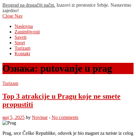
Beograd na drugačiji način.
Izazovi iz prestonice Srbije. Nastavimo
zajedno!
Close Nav
Naslovna
Zanimljivosti
Saveti
Sport
Turizam
Kontakt
Ознака:
putovanje u prag
Turizam
Top 3 atrakcije u Pragu koje ne smete
propustiti
мај 5, 2025
by
Novinar
-
No comments
Prag, srce Češke Republike, oduvek je bio magnet za turiste iz celog