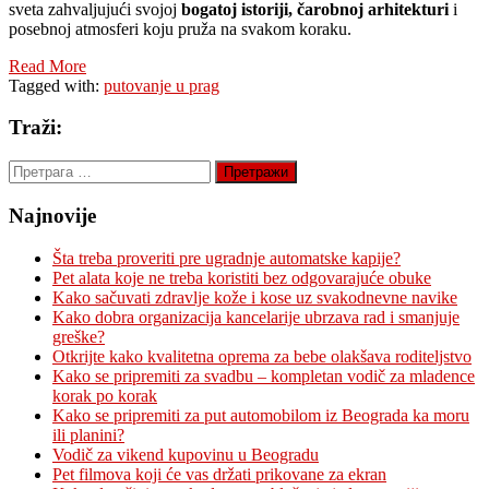
sveta zahvaljujući svojoj
bogatoj istoriji, čarobnoj arhitekturi
i
posebnoj atmosferi koju pruža na svakom koraku.
Read More
Tagged with:
putovanje u prag
Traži:
Претрага
за:
Najnovije
Šta treba proveriti pre ugradnje automatske kapije?
Pet alata koje ne treba koristiti bez odgovarajuće obuke
Kako sačuvati zdravlje kože i kose uz svakodnevne navike
Kako dobra organizacija kancelarije ubrzava rad i smanjuje
greške?
Otkrijte kako kvalitetna oprema za bebe olakšava roditeljstvo
Kako se pripremiti za svadbu – kompletan vodič za mladence
korak po korak
Kako se pripremiti za put automobilom iz Beograda ka moru
ili planini?
Vodič za vikend kupovinu u Beogradu
Pet filmova koji će vas držati prikovane za ekran