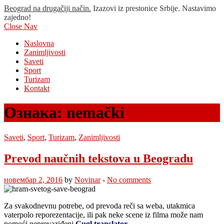
Beograd na drugačiji način.
Izazovi iz prestonice Srbije. Nastavimo
zajedno!
Close Nav
Naslovna
Zanimljivosti
Saveti
Sport
Turizam
Kontakt
Ознака:
nemački
Saveti
,
Sport
,
Turizam
,
Zanimljivosti
Prevod naučnih tekstova u Beogradu
новембар 2, 2016
by
Novinar
-
No comments
Za svakodnevnu potrebe, od prevoda reči sa weba, utakmica
vaterpolo reporezentacije, ili pak neke scene iz filma može nam
pomoći neprevaziđeni
Gugl translator
.