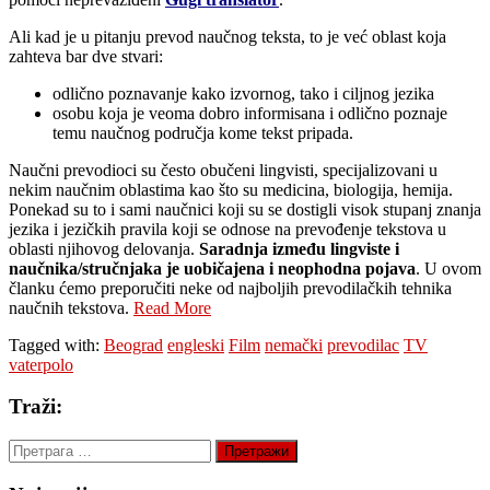
Ali kad je u pitanju prevod naučnog teksta, to je već oblast koja
zahteva bar dve stvari:
odlično poznavanje kako izvornog, tako i ciljnog jezika
osobu koja je veoma dobro informisana i odlično poznaje
temu naučnog područja kome tekst pripada.
Naučni prevodioci su često obučeni lingvisti, specijalizovani u
nekim naučnim oblastima kao što su medicina, biologija, hemija.
Ponekad su to i sami naučnici koji su se dostigli visok stupanj znanja
jezika i jezičkih pravila koji se odnose na prevođenje tekstova u
oblasti njihovog delovanja.
Saradnja između lingviste i
naučnika/stručnjaka je uobičajena i neophodna pojava
. U ovom
članku ćemo preporučiti neke od najboljih prevodilačkih tehnika
naučnih tekstova.
Read More
Tagged with:
Beograd
engleski
Film
nemački
prevodilac
TV
vaterpolo
Traži:
Претрага
за: