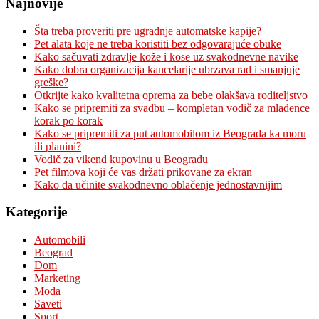
Najnovije
Šta treba proveriti pre ugradnje automatske kapije?
Pet alata koje ne treba koristiti bez odgovarajuće obuke
Kako sačuvati zdravlje kože i kose uz svakodnevne navike
Kako dobra organizacija kancelarije ubrzava rad i smanjuje
greške?
Otkrijte kako kvalitetna oprema za bebe olakšava roditeljstvo
Kako se pripremiti za svadbu – kompletan vodič za mladence
korak po korak
Kako se pripremiti za put automobilom iz Beograda ka moru
ili planini?
Vodič za vikend kupovinu u Beogradu
Pet filmova koji će vas držati prikovane za ekran
Kako da učinite svakodnevno oblačenje jednostavnijim
Kategorije
Automobili
Beograd
Dom
Marketing
Moda
Saveti
Sport