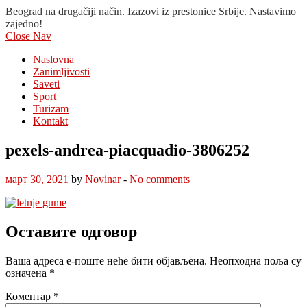
Beograd na drugačiji način.
Izazovi iz prestonice Srbije. Nastavimo
zajedno!
Close Nav
Naslovna
Zanimljivosti
Saveti
Sport
Turizam
Kontakt
pexels-andrea-piacquadio-3806252
март 30, 2021
by
Novinar
-
No comments
Оставите одговор
Ваша адреса е-поште неће бити објављена.
Неопходна поља су
означена
*
Коментар
*