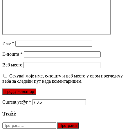
Име
*
Е-пошта
*
Веб место
Сачувај моје име, е-пошту и веб место у овом прегледачу
веба за следећи пут када коментаришем.
Current ye@r
*
Traži:
Претрага
за: