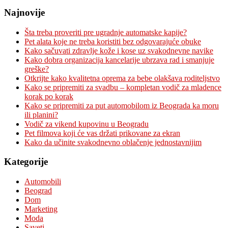
Najnovije
Šta treba proveriti pre ugradnje automatske kapije?
Pet alata koje ne treba koristiti bez odgovarajuće obuke
Kako sačuvati zdravlje kože i kose uz svakodnevne navike
Kako dobra organizacija kancelarije ubrzava rad i smanjuje
greške?
Otkrijte kako kvalitetna oprema za bebe olakšava roditeljstvo
Kako se pripremiti za svadbu – kompletan vodič za mladence
korak po korak
Kako se pripremiti za put automobilom iz Beograda ka moru
ili planini?
Vodič za vikend kupovinu u Beogradu
Pet filmova koji će vas držati prikovane za ekran
Kako da učinite svakodnevno oblačenje jednostavnijim
Kategorije
Automobili
Beograd
Dom
Marketing
Moda
Saveti