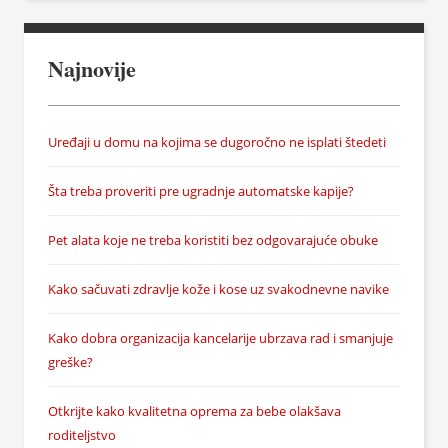
Najnovije
Uređaji u domu na kojima se dugoročno ne isplati štedeti
Šta treba proveriti pre ugradnje automatske kapije?
Pet alata koje ne treba koristiti bez odgovarajuće obuke
Kako sačuvati zdravlje kože i kose uz svakodnevne navike
Kako dobra organizacija kancelarije ubrzava rad i smanjuje
greške?
Otkrijte kako kvalitetna oprema za bebe olakšava
roditeljstvo