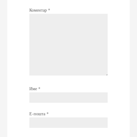
Коментар
*
Име
*
Е-пошта
*