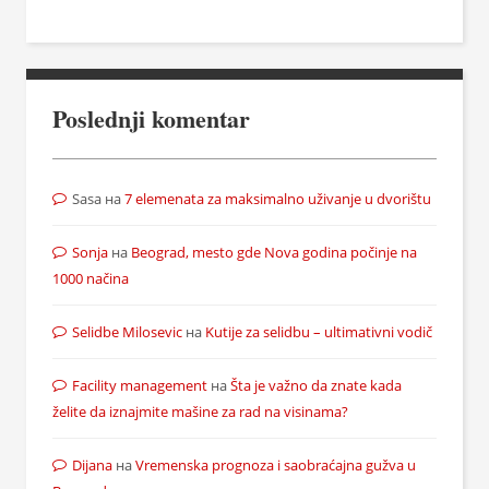
Poslednji komentar
Sasa
на
7 elemenata za maksimalno uživanje u dvorištu
Sonja
на
Beograd, mesto gde Nova godina počinje na
1000 načina
Selidbe Milosevic
на
Kutije za selidbu – ultimativni vodič
Facility management
на
Šta je važno da znate kada
želite da iznajmite mašine za rad na visinama?
Dijana
на
Vremenska prognoza i saobraćajna gužva u