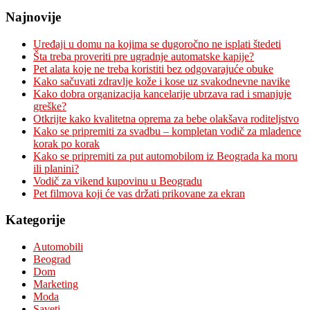
Najnovije
Uređaji u domu na kojima se dugoročno ne isplati štedeti
Šta treba proveriti pre ugradnje automatske kapije?
Pet alata koje ne treba koristiti bez odgovarajuće obuke
Kako sačuvati zdravlje kože i kose uz svakodnevne navike
Kako dobra organizacija kancelarije ubrzava rad i smanjuje
greške?
Otkrijte kako kvalitetna oprema za bebe olakšava roditeljstvo
Kako se pripremiti za svadbu – kompletan vodič za mladence
korak po korak
Kako se pripremiti za put automobilom iz Beograda ka moru
ili planini?
Vodič za vikend kupovinu u Beogradu
Pet filmova koji će vas držati prikovane za ekran
Kategorije
Automobili
Beograd
Dom
Marketing
Moda
Saveti