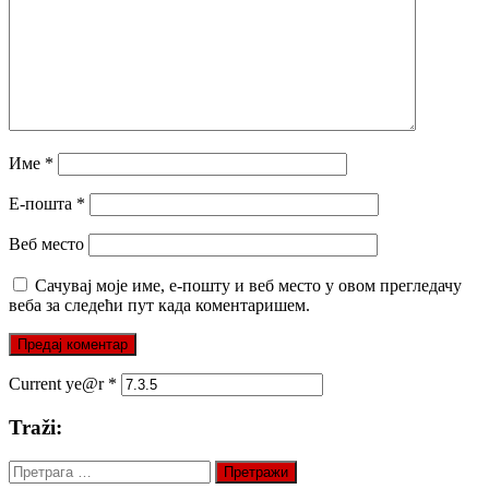
Име
*
Е-пошта
*
Веб место
Сачувај моје име, е-пошту и веб место у овом прегледачу
веба за следећи пут када коментаришем.
Current ye@r
*
Traži:
Претрага
за: