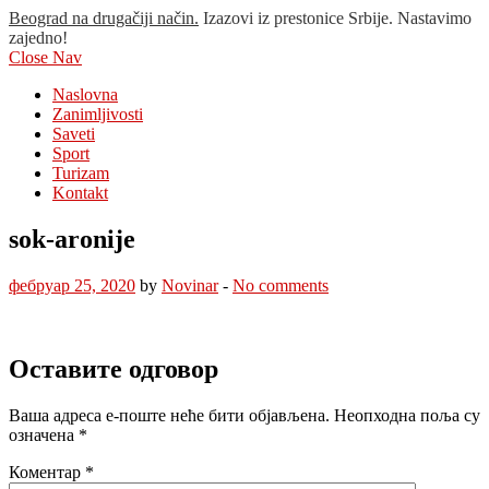
Beograd na drugačiji način.
Izazovi iz prestonice Srbije. Nastavimo
zajedno!
Close Nav
Naslovna
Zanimljivosti
Saveti
Sport
Turizam
Kontakt
sok-aronije
фебруар 25, 2020
by
Novinar
-
No comments
Оставите одговор
Ваша адреса е-поште неће бити објављена.
Неопходна поља су
означена
*
Коментар
*