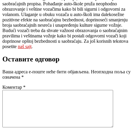
saobraćajnih propisa. Pohađanje auto-škole pruža neophodno
obrazovanje i veštine vozačima kako bi bili sigurni i odgovorni za
volanom. Ulaganje u obuku vozača u auto-školi ima dalekosežne
pozitivne efekte na saobraćajnu bezbednost, doprinoseći smanjenju
broja saobraćajnih nesreća i unapređenju kulture sigurne vožnje.
Budući vozači treba da shvate važnost obrazovanja o saobraćajnim
pravilima i veštinama vožnje kako bi postali odgovorni vozači koji
doprinose opštoj bezbednosti u saobraćaju. Za još korisnih tekstova
posetite
naš sajt
.
Оставите одговор
Ваша адреса е-поште неће бити објављена.
Неопходна поља су
означена
*
Коментар
*