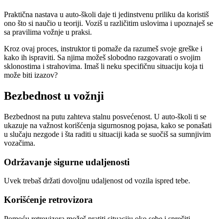
Praktična nastava u auto-školi daje ti jedinstvenu priliku da koristiš
ono što si naučio u teoriji. Voziš u različitim uslovima i upoznaješ se
sa pravilima vožnje u praksi.
Kroz ovaj proces, instruktor ti pomaže da razumeš svoje greške i
kako ih ispraviti. Sa njima možeš slobodno razgovarati o svojim
sklonostima i strahovima. Imaš li neku specifičnu situaciju koja ti
može biti izazov?
Bezbednost u vožnji
Bezbednost na putu zahteva stalnu posvećenost. U auto-školi ti se
ukazuje na važnost korišćenja sigurnosnog pojasa, kako se ponašati
u slučaju nezgode i šta raditi u situaciji kada se suočiš sa sumnjivim
vozačima.
Održavanje sigurne udaljenosti
Uvek trebaš držati dovoljnu udaljenost od vozila ispred tebe.
Korišćenje retrovizora
Pomoću retrovizora možeš pratiti situaciju oko sebe i sprečiti