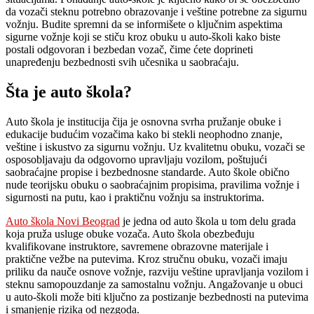
da vozači steknu potrebno obrazovanje i veštine potrebne za sigurnu
vožnju. Budite spremni da se informišete o ključnim aspektima
sigurne vožnje koji se stiču kroz obuku u auto-školi kako biste
postali odgovoran i bezbedan vozač, čime ćete doprineti
unapređenju bezbednosti svih učesnika u saobraćaju.
Šta je auto škola?
Auto škola je institucija čija je osnovna svrha pružanje obuke i
edukacije budućim vozačima kako bi stekli neophodno znanje,
veštine i iskustvo za sigurnu vožnju. Uz kvalitetnu obuku, vozači se
osposobljavaju da odgovorno upravljaju vozilom, poštujući
saobraćajne propise i bezbednosne standarde. Auto škole obično
nude teorijsku obuku o saobraćajnim propisima, pravilima vožnje i
sigurnosti na putu, kao i praktičnu vožnju sa instruktorima.
Auto škola Novi Beograd
je jedna od auto škola u tom delu grada
koja pruža usluge obuke vozača. Auto škola obezbeđuju
kvalifikovane instruktore, savremene obrazovne materijale i
praktične vežbe na putevima. Kroz stručnu obuku, vozači imaju
priliku da nauče osnove vožnje, razviju veštine upravljanja vozilom i
steknu samopouzdanje za samostalnu vožnju. Angažovanje u obuci
u auto-školi može biti ključno za postizanje bezbednosti na putevima
i smanjenje rizika od nezgoda.