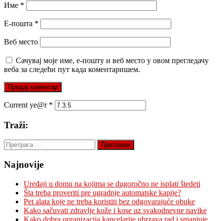
Име
*
Е-пошта
*
Веб место
Сачувај моје име, е-пошту и веб место у овом прегледачу
веба за следећи пут када коментаришем.
Current ye@r
*
Traži:
Претрага
за:
Najnovije
Uređaji u domu na kojima se dugoročno ne isplati štedeti
Šta treba proveriti pre ugradnje automatske kapije?
Pet alata koje ne treba koristiti bez odgovarajuće obuke
Kako sačuvati zdravlje kože i kose uz svakodnevne navike
Kako dobra organizacija kancelarije ubrzava rad i smanjuje