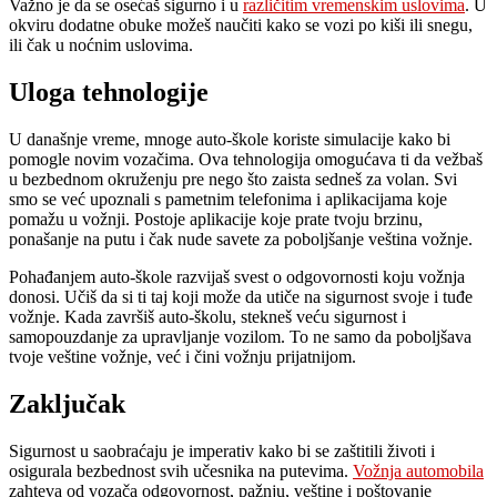
Važno je da se osećaš sigurno i u
različitim vremenskim uslovima
. U
okviru dodatne obuke možeš naučiti kako se vozi po kiši ili snegu,
ili čak u noćnim uslovima.
Uloga tehnologije
U današnje vreme, mnoge auto-škole koriste simulacije kako bi
pomogle novim vozačima. Ova tehnologija omogućava ti da vežbaš
u bezbednom okruženju pre nego što zaista sedneš za volan. Svi
smo se već upoznali s pametnim telefonima i aplikacijama koje
pomažu u vožnji. Postoje aplikacije koje prate tvoju brzinu,
ponašanje na putu i čak nude savete za poboljšanje veština vožnje.
Pohađanjem auto-škole razvijaš svest o odgovornosti koju vožnja
donosi. Učiš da si ti taj koji može da utiče na sigurnost svoje i tuđe
vožnje. Kada završiš auto-školu, stekneš veću sigurnost i
samopouzdanje za upravljanje vozilom. To ne samo da poboljšava
tvoje veštine vožnje, već i čini vožnju prijatnijom.
Zaključak
Sigurnost u saobraćaju je imperativ kako bi se zaštitili životi i
osigurala bezbednost svih učesnika na putevima.
Vožnja automobila
zahteva od vozača odgovornost, pažnju, veštine i poštovanje