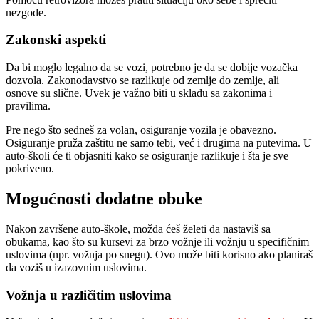
nezgode.
Zakonski aspekti
Da bi moglo legalno da se vozi, potrebno je da se dobije vozačka
dozvola. Zakonodavstvo se razlikuje od zemlje do zemlje, ali
osnove su slične. Uvek je važno biti u skladu sa zakonima i
pravilima.
Pre nego što sedneš za volan, osiguranje vozila je obavezno.
Osiguranje pruža zaštitu ne samo tebi, već i drugima na putevima. U
auto-školi će ti objasniti kako se osiguranje razlikuje i šta je sve
pokriveno.
Mogućnosti dodatne obuke
Nakon završene auto-škole, možda ćeš želeti da nastaviš sa
obukama, kao što su kursevi za brzo vožnje ili vožnju u specifičnim
uslovima (npr. vožnja po snegu). Ovo može biti korisno ako planiraš
da voziš u izazovnim uslovima.
Vožnja u različitim uslovima