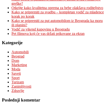
greške?
Otkrijte kako kvalitetna oprema za bebe olakšava roditeljstvo
Kako se pripremiti za svadbu – kompletan vodič za mladence
korak po korak
Kako se pripremiti za put automobilom iz Beograda ka moru
ili planini?
Vodič za vikend kupovinu u Beogradu
Pet filmova koji će vas držati prikovane za ekran
Kategorije
Automobili
Beograd
Dom
Marketing
Moda
Saveti
Sport
Turizam
Zanimljivosti
Zdravlje
Poslednji komentar