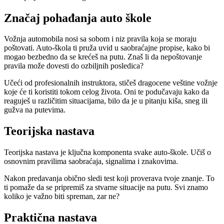
Značaj pohađanja auto škole
Vožnja automobila nosi sa sobom i niz pravila koja se moraju
poštovati. Auto-škola ti pruža uvid u saobraćajne propise, kako bi
mogao bezbedno da se krećeš na putu. Znaš li da nepoštovanje
pravila može dovesti do ozbiljnih posledica?
Učeći od profesionalnih instruktora, stičeš dragocene veštine vožnje
koje će ti koristiti tokom celog života. Oni te podučavaju kako da
reaguješ u različitim situacijama, bilo da je u pitanju kiša, sneg ili
gužva na putevima.
Teorijska nastava
Teorijska nastava je ključna komponenta svake auto-škole. Učiš o
osnovnim pravilima saobraćaja, signalima i znakovima.
Nakon predavanja obično sledi test koji proverava tvoje znanje. To
ti pomaže da se pripremiš za stvarne situacije na putu. Svi znamo
koliko je važno biti spreman, zar ne?
Praktična nastava