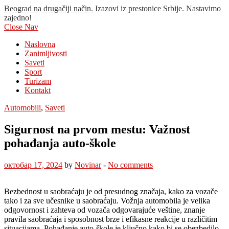
Beograd na drugačiji način.
Izazovi iz prestonice Srbije. Nastavimo
zajedno!
Close Nav
Naslovna
Zanimljivosti
Saveti
Sport
Turizam
Kontakt
Automobili
,
Saveti
Sigurnost na prvom mestu: Važnost
pohađanja auto-škole
октобар 17, 2024
by
Novinar
-
No comments
Bezbednost u saobraćaju je od presudnog značaja, kako za vozače
tako i za sve učesnike u saobraćaju. Vožnja automobila je velika
odgovornost i zahteva od vozača odgovarajuće veštine, znanje
pravila saobraćaja i sposobnost brze i efikasne reakcije u različitim
situacijama. Pohađanje auto-škole je ključno kako bi se obezbedilo