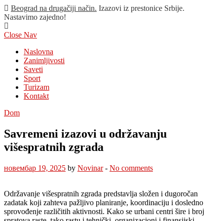
Beograd na drugačiji način.
Izazovi iz prestonice Srbije.
Nastavimo zajedno!
Close Nav
Naslovna
Zanimljivosti
Saveti
Sport
Turizam
Kontakt
Dom
Savremeni izazovi u održavanju
višespratnih zgrada
новембар 19, 2025
by
Novinar
-
No comments
Održavanje višespratnih zgrada predstavlja složen i dugoročan
zadatak koji zahteva pažljivo planiranje, koordinaciju i dosledno
sprovođenje različitih aktivnosti. Kako se urbani centri šire i broj
spratova raste, tako rastu i tehnički, organizacioni i finansijski