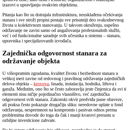
izazovi u upravljanju ovakvim objektima.
Pitanja kao što su dotrajala infrastruktura, neusklađena očekivanja
stanara i sve stroži propisi postaju sve prisutniji deo svakodnevnog
života u kolektivnom stanovanju. U takvom okruženju, uspešno
održavanje ne zavisi samo od angažovanja profesionalnih službi,
već i od funkcionalne saradnje svih učesnika u sistemu – stanara,
upravnika i specijalizovanih izvođača.
Zajednička odgovornost stanara za
održavanje objekta
U višespratnim zgradama, kvalitet života i bezbednost stanara u
velikoj meri zavise od redovnog i pravilnog održavanja zajedničkih
delova objekta –
krovova
, fasada, instalacija, hodnika, liftova i
garaža. Međutim, ono što se često zaboravlja jeste činjenica da svi ti
elementi nisu ničije pojedinačno vlasništvo, već zajednička
odgovornost svih stanara. Zakonski okvir predviđa jasne obaveze,
ali praksa često pokazuje drugačiju sliku: neredovne uplate u fond
održavanja, nespremnost na kompromis i pasivan odnos prema
problemima dovode do toga da čak i manji kvarovi prerastu u
ozbiljne investicione zahvate.