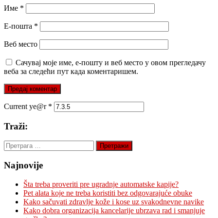
Име
*
Е-пошта
*
Веб место
Сачувај моје име, е-пошту и веб место у овом прегледачу
веба за следећи пут када коментаришем.
Current ye@r
*
Traži:
Претрага
за:
Najnovije
Šta treba proveriti pre ugradnje automatske kapije?
Pet alata koje ne treba koristiti bez odgovarajuće obuke
Kako sačuvati zdravlje kože i kose uz svakodnevne navike
Kako dobra organizacija kancelarije ubrzava rad i smanjuje