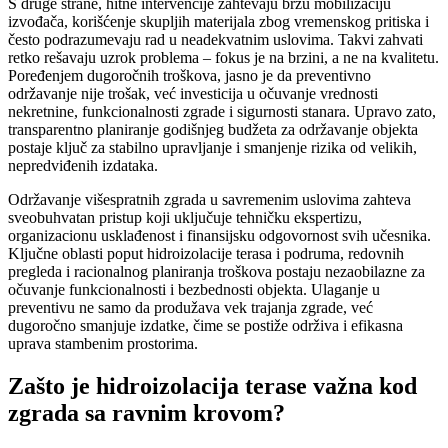
S druge strane, hitne intervencije zahtevaju brzu mobilizaciju
izvođača, korišćenje skupljih materijala zbog vremenskog pritiska i
često podrazumevaju rad u neadekvatnim uslovima. Takvi zahvati
retko rešavaju uzrok problema – fokus je na brzini, a ne na kvalitetu.
Poređenjem dugoročnih troškova, jasno je da preventivno
održavanje nije trošak, već investicija u očuvanje vrednosti
nekretnine, funkcionalnosti zgrade i sigurnosti stanara. Upravo zato,
transparentno planiranje godišnjeg budžeta za održavanje objekta
postaje ključ za stabilno upravljanje i smanjenje rizika od velikih,
nepredviđenih izdataka.
Održavanje višespratnih zgrada u savremenim uslovima zahteva
sveobuhvatan pristup koji uključuje tehničku ekspertizu,
organizacionu usklađenost i finansijsku odgovornost svih učesnika.
Ključne oblasti poput hidroizolacije terasa i podruma, redovnih
pregleda i racionalnog planiranja troškova postaju nezaobilazne za
očuvanje funkcionalnosti i bezbednosti objekta. Ulaganje u
preventivu ne samo da produžava vek trajanja zgrade, već
dugoročno smanjuje izdatke, čime se postiže održiva i efikasna
uprava stambenim prostorima.
Zašto je hidroizolacija terase važna kod
zgrada sa ravnim krovom?