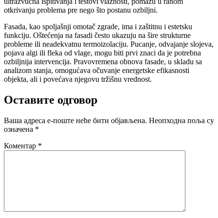
ultrazvučna ispitivanja i testovi vlažnosti, pomažu u ranom
otkrivanju problema pre nego što postanu ozbiljni.
Fasada, kao spoljašnji omotač zgrade, ima i zaštitnu i estetsku
funkciju. Oštećenja na fasadi često ukazuju na šire strukturne
probleme ili neadekvatnu termoizolaciju. Pucanje, odvajanje slojeva,
pojava algi ili fleka od vlage, mogu biti prvi znaci da je potrebna
ozbiljnija intervencija. Pravovremena obnova fasade, u skladu sa
analizom stanja, omogućava očuvanje energetske efikasnosti
objekta, ali i povećava njegovu tržišnu vrednost.
Оставите одговор
Ваша адреса е-поште неће бити објављена.
Неопходна поља су
означена
*
Коментар
*