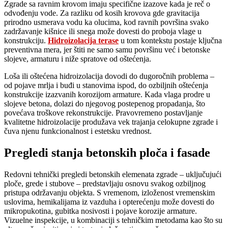
Zgrade sa ravnim krovom imaju specifične izazove kada je reč o
odvođenju vode. Za razliku od kosih krovova gde gravitacija
prirodno usmerava vodu ka olucima, kod ravnih površina svako
zadržavanje kišnice ili snega može dovesti do proboja vlage u
konstrukciju.
Hidroizolacija terase
u tom kontekstu postaje ključna
preventivna mera, jer štiti ne samo samu površinu već i betonske
slojeve, armaturu i niže spratove od oštećenja.
Loša ili oštećena hidroizolacija dovodi do dugoročnih problema –
od pojave mrlja i buđi u stanovima ispod, do ozbiljnih oštećenja
konstrukcije izazvanih korozijom armature. Kada vlaga prodre u
slojeve betona, dolazi do njegovog postepenog propadanja, što
povećava troškove rekonstrukcije. Pravovremeno postavljanje
kvalitetne hidroizolacije produžava vek trajanja celokupne zgrade i
čuva njenu funkcionalnost i estetsku vrednost.
Pregledi stanja betonskih ploča i fasade
Redovni tehnički pregledi betonskih elemenata zgrade – uključujući
ploče, grede i stubove – predstavljaju osnovu svakog ozbiljnog
pristupa održavanju objekta. S vremenom, izloženost vremenskim
uslovima, hemikalijama iz vazduha i opterećenju može dovesti do
mikropukotina, gubitka nosivosti i pojave korozije armature.
Vizuelne inspekcije, u kombinaciji s tehničkim metodama kao što su