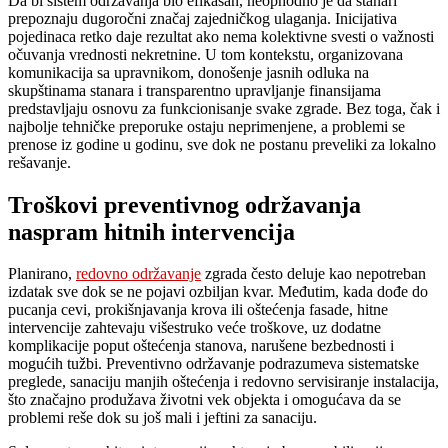
Da bi sistem održavanja bio efikasan, neophodno je da stanari
prepoznaju dugoročni značaj zajedničkog ulaganja. Inicijativa
pojedinaca retko daje rezultat ako nema kolektivne svesti o važnosti
očuvanja vrednosti nekretnine. U tom kontekstu, organizovana
komunikacija sa upravnikom, donošenje jasnih odluka na
skupštinama stanara i transparentno upravljanje finansijama
predstavljaju osnovu za funkcionisanje svake zgrade. Bez toga, čak i
najbolje tehničke preporuke ostaju neprimenjene, a problemi se
prenose iz godine u godinu, sve dok ne postanu preveliki za lokalno
rešavanje.
Troškovi preventivnog održavanja
naspram hitnih intervencija
Planirano,
redovno održavanje
zgrada često deluje kao nepotreban
izdatak sve dok se ne pojavi ozbiljan kvar. Međutim, kada dođe do
pucanja cevi, prokišnjavanja krova ili oštećenja fasade, hitne
intervencije zahtevaju višestruko veće troškove, uz dodatne
komplikacije poput oštećenja stanova, narušene bezbednosti i
mogućih tužbi. Preventivno održavanje podrazumeva sistematske
preglede, sanaciju manjih oštećenja i redovno servisiranje instalacija,
što značajno produžava životni vek objekta i omogućava da se
problemi reše dok su još mali i jeftini za sanaciju.