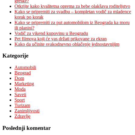
greške?
Otkrijte kako kvalitetna oprema za bebe olakšava roditeljstvo
Kako se pripremiti za svadbu – kompletan vodič za mladence
korak po korak
Kako se pripremiti za put automobilom iz Beograda ka moru
ili planini?
Vodič za vikend kupovinu u Beogradu
Pet filmova koji će vas držati prikovane za ekran
Kako da učinite svakodnevno oblačenje jednostavnijim
Kategorije
Automobili
Beograd
Dom
Marketing
Moda
Saveti
Sport
Turizam
Zanimljivosti
Zdravlje
Poslednji komentar