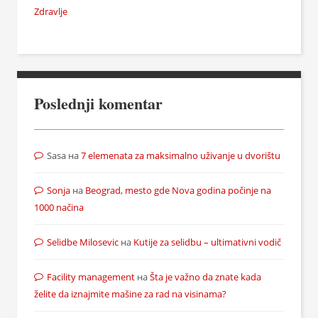
Zdravlje
Poslednji komentar
Sasa
на
7 elemenata za maksimalno uživanje u dvorištu
Sonja
на
Beograd, mesto gde Nova godina počinje na
1000 načina
Selidbe Milosevic
на
Kutije za selidbu – ultimativni vodič
Facility management
на
Šta je važno da znate kada
želite da iznajmite mašine za rad na visinama?