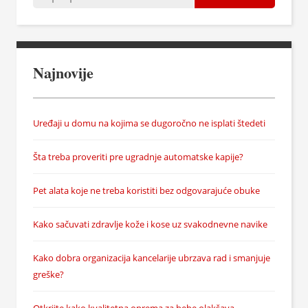
Najnovije
Uređaji u domu na kojima se dugoročno ne isplati štedeti
Šta treba proveriti pre ugradnje automatske kapije?
Pet alata koje ne treba koristiti bez odgovarajuće obuke
Kako sačuvati zdravlje kože i kose uz svakodnevne navike
Kako dobra organizacija kancelarije ubrzava rad i smanjuje
greške?
Otkrijte kako kvalitetna oprema za bebe olakšava