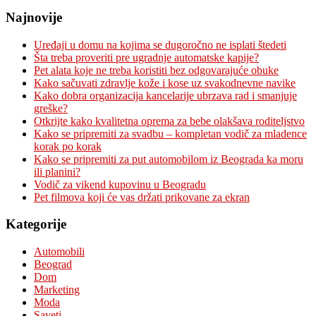
Najnovije
Uređaji u domu na kojima se dugoročno ne isplati štedeti
Šta treba proveriti pre ugradnje automatske kapije?
Pet alata koje ne treba koristiti bez odgovarajuće obuke
Kako sačuvati zdravlje kože i kose uz svakodnevne navike
Kako dobra organizacija kancelarije ubrzava rad i smanjuje
greške?
Otkrijte kako kvalitetna oprema za bebe olakšava roditeljstvo
Kako se pripremiti za svadbu – kompletan vodič za mladence
korak po korak
Kako se pripremiti za put automobilom iz Beograda ka moru
ili planini?
Vodič za vikend kupovinu u Beogradu
Pet filmova koji će vas držati prikovane za ekran
Kategorije
Automobili
Beograd
Dom
Marketing
Moda
Saveti