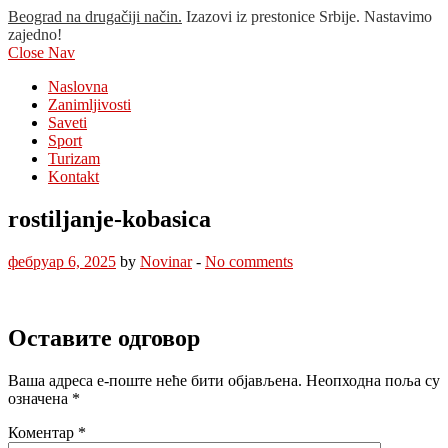
Beograd na drugačiji način.
Izazovi iz prestonice Srbije. Nastavimo
zajedno!
Close Nav
Naslovna
Zanimljivosti
Saveti
Sport
Turizam
Kontakt
rostiljanje-kobasica
фебруар 6, 2025
by
Novinar
-
No comments
Оставите одговор
Ваша адреса е-поште неће бити објављена.
Неопходна поља су
означена
*
Коментар
*