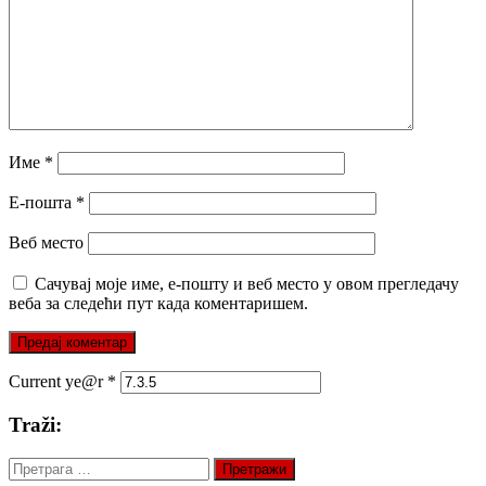
Име
*
Е-пошта
*
Веб место
Сачувај моје име, е-пошту и веб место у овом прегледачу
веба за следећи пут када коментаришем.
Current ye@r
*
Traži:
Претрага
за: