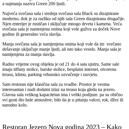
a najmanja naziva Green 200 ljudi.
Najveća svečana sala i srednja svečana sala Black su dizajnirane
moderno, dok je za razliku od njih sala Green dizajnirana drugačije.
Njen enterijer je rustičan i uključuje mnogo drveta i kamena. Veća
svečana sala je namenjena onima koji vole gužvu za doček Nove
godine ili generalno veća slavlja.
Manja svečana sala je namjenjena onima koji vole da im svečano
dešavanje uključuje manje ljudi, ali isto tako veselo. Manja sala je
namijenjena za manja slavlja.
Radno vrijeme ovog objekta je od 21 do 4 sata ujutru. Same sale
imaju tiffany stolice, barske stolice, besplatni internet, otvorenu
terasu, klimu, parking vrhunsko ozvučenje i rasvjetu.
Sam restoran nije klasična sala za svadbe. Prostor je veoma
interesantan i nudi dodatni izlaz na terasu koja gleda na jezero.
Glavna sala velikog kapacitetan ima i veliki podijum pa su obično
svi gosti dio lude atmosfere, bilo da je u pitanju valcer, rok, džez ili
narodno kolo.
Restoran Jezero Nova godina 2023 – Kako