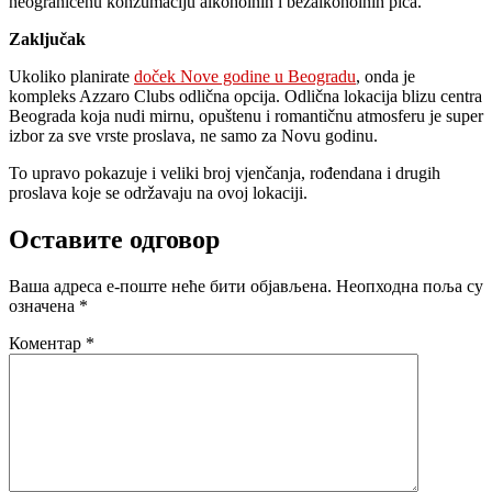
neograničenu konzumaciju alkoholnih i bezalkoholnih pića.
Zaključak
Ukoliko planirate
doček Nove godine u Beogradu
, onda je
kompleks Azzaro Clubs odlična opcija. Odlična lokacija blizu centra
Beograda koja nudi mirnu, opuštenu i romantičnu atmosferu je super
izbor za sve vrste proslava, ne samo za Novu godinu.
To upravo pokazuje i veliki broj vjenčanja, rođendana i drugih
proslava koje se održavaju na ovoj lokaciji.
Оставите одговор
Ваша адреса е-поште неће бити објављена.
Неопходна поља су
означена
*
Коментар
*