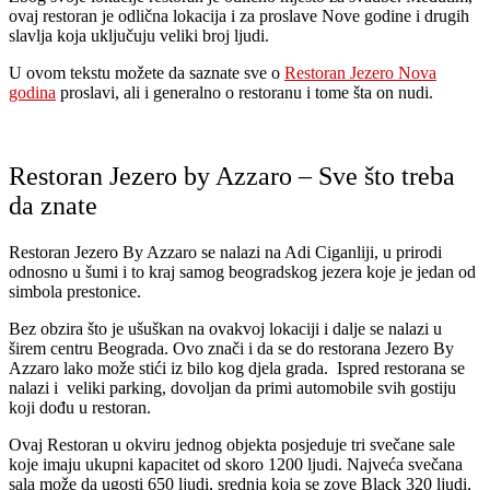
ovaj restoran je odlična lokacija i za proslave Nove godine i drugih
slavlja koja uključuju veliki broj ljudi.
U ovom tekstu možete da saznate sve o
Restoran Jezero Nova
godina
proslavi, ali i generalno o restoranu i tome šta on nudi.
Restoran Jezero by Azzaro – Sve što treba
da znate
Restoran Jezero By Azzaro se nalazi na Adi Ciganliji, u prirodi
odnosno u šumi i to kraj samog beogradskog jezera koje je jedan od
simbola prestonice.
Bez obzira što je ušuškan na ovakvoj lokaciji i dalje se nalazi u
širem centru Beograda. Ovo znači i da se do restorana Jezero By
Azzaro lako može stići iz bilo kog djela grada. Ispred restorana se
nalazi i veliki parking, dovoljan da primi automobile svih gostiju
koji dođu u restoran.
Ovaj Restoran u okviru jednog objekta posjeduje tri svečane sale
koje imaju ukupni kapacitet od skoro 1200 ljudi. Najveća svečana
sala može da ugosti 650 ljudi, srednja koja se zove Black 320 ljudi,