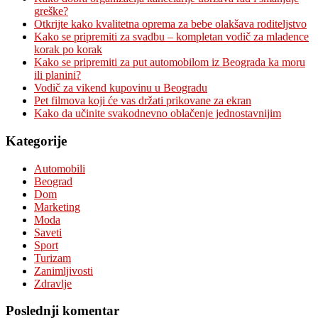
greške?
Otkrijte kako kvalitetna oprema za bebe olakšava roditeljstvo
Kako se pripremiti za svadbu – kompletan vodič za mladence
korak po korak
Kako se pripremiti za put automobilom iz Beograda ka moru
ili planini?
Vodič za vikend kupovinu u Beogradu
Pet filmova koji će vas držati prikovane za ekran
Kako da učinite svakodnevno oblačenje jednostavnijim
Kategorije
Automobili
Beograd
Dom
Marketing
Moda
Saveti
Sport
Turizam
Zanimljivosti
Zdravlje
Poslednji komentar