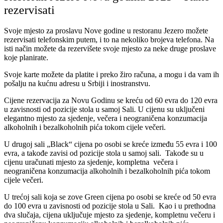
rezervisati
Svoje mjesto za proslavu Nove godine u restoranu Jezero možete
rezervisati telefonskim putem, i to na nekoliko brojeva telefona. Na
isti način možete da rezervišete svoje mjesto za neke druge proslave
koje planirate.
Svoje karte možete da platite i preko žiro računa, a mogu i da vam ih
pošalju na kućnu adresu u Srbiji i inostranstvu.
Cijene rezervacija za Novu Godinu se kreću od 60 evra do 120 evra
u zavisnosti od pozicije stola u samoj Sali. U cijenu su uključeni
elegantno mjesto za sjedenje, večera i neograničena konzumacija
alkoholnih i bezalkoholnih pića tokom cijele večeri.
U drugoj sali „Black“ cijena po osobi se kreće između 55 evra i 100
evra, a takođe zavisi od pozicije stola u samoj sali. Takođe su u
cijenu uračunati mjesto za sjedenje, kompletna večera i
neograničena konzumacija alkoholnih i bezalkoholnih pića tokom
cijele večeri.
U trećoj sali koja se zove Green cijena po osobi se kreće od 50 evra
do 100 evra u zavisnosti od pozicije stola u Sali. Kao i u prethodna
dva slučaja, cijena uključuje mjesto za sjedenje, kompletnu večeru i