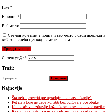
Име
*
Е-пошта
*
Веб место
Сачувај моје име, е-пошту и веб место у овом прегледачу
веба за следећи пут када коментаришем.
Current ye@r
*
Traži:
Претрага
за:
Najnovije
Šta treba proveriti pre ugradnje automatske kapije?
Pet alata koje ne treba koristiti bez odgovarajuće obuke
Kako sačuvati zdravlje kože i kose uz svakodnevne navike
Kako dobra organizacija kancelarije ubrzava rad i smanjuje