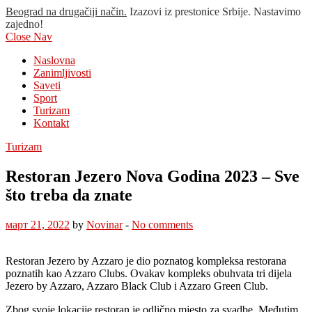
Beograd na drugačiji način.
Izazovi iz prestonice Srbije. Nastavimo
zajedno!
Close Nav
Naslovna
Zanimljivosti
Saveti
Sport
Turizam
Kontakt
Turizam
Restoran Jezero Nova Godina 2023 – Sve
što treba da znate
март 21, 2022
by
Novinar
-
No comments
Restoran Jezero by Azzaro je dio poznatog kompleksa restorana
poznatih kao Azzaro Clubs. Ovakav kompleks obuhvata tri dijela
Jezero by Azzaro, Azzaro Black Club i Azzaro Green Club.
Zbog svoje lokacije restoran je odlično mjesto za svadbe. Međutim,