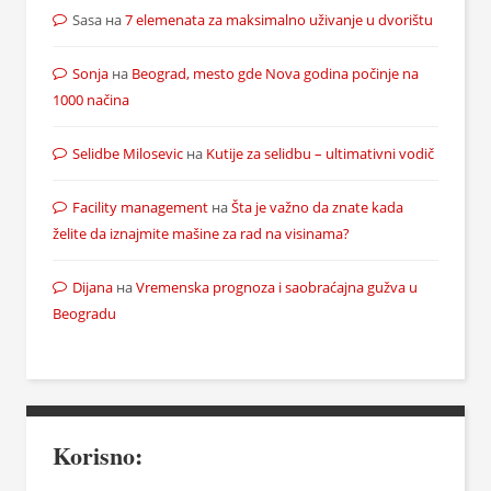
Sasa
на
7 elemenata za maksimalno uživanje u dvorištu
Sonja
на
Beograd, mesto gde Nova godina počinje na
1000 načina
Selidbe Milosevic
на
Kutije za selidbu – ultimativni vodič
Facility management
на
Šta je važno da znate kada
želite da iznajmite mašine za rad na visinama?
Dijana
на
Vremenska prognoza i saobraćajna gužva u
Beogradu
Korisno: