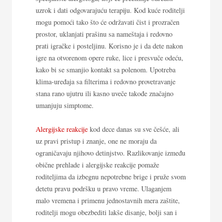
uzrok i dati odgovarajuću terapiju. Kod kuće roditelji
mogu pomoći tako što će održavati čist i prozračen
prostor, uklanjati prašinu sa nameštaja i redovno
prati igračke i posteljinu. Korisno je i da dete nakon
igre na otvorenom opere ruke, lice i presvuče odeću,
kako bi se smanjio kontakt sa polenom. Upotreba
klima-uređaja sa filterima i redovno provetravanje
stana rano ujutru ili kasno uveče takođe značajno
umanjuju simptome.
Alergijske reakcije
kod dece danas su sve češće, ali
uz pravi pristup i znanje, one ne moraju da
ograničavaju njihovo detinjstvo. Razlikovanje između
obične prehlade i alergijske reakcije pomaže
roditeljima da izbegnu nepotrebne brige i pruže svom
detetu pravu podršku u pravo vreme. Ulaganjem
malo vremena i primenu jednostavnih mera zaštite,
roditelji mogu obezbediti lakše disanje, bolji san i