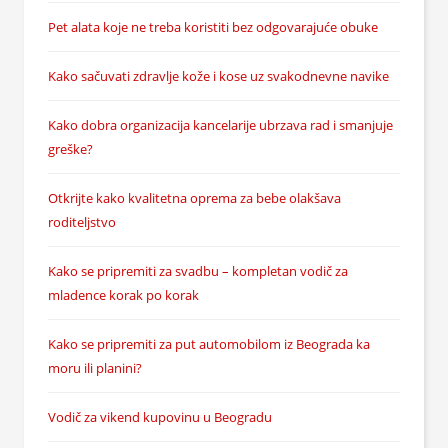
Pet alata koje ne treba koristiti bez odgovarajuće obuke
Kako sačuvati zdravlje kože i kose uz svakodnevne navike
Kako dobra organizacija kancelarije ubrzava rad i smanjuje
greške?
Otkrijte kako kvalitetna oprema za bebe olakšava
roditeljstvo
Kako se pripremiti za svadbu – kompletan vodič za
mladence korak po korak
Kako se pripremiti za put automobilom iz Beograda ka
moru ili planini?
Vodič za vikend kupovinu u Beogradu