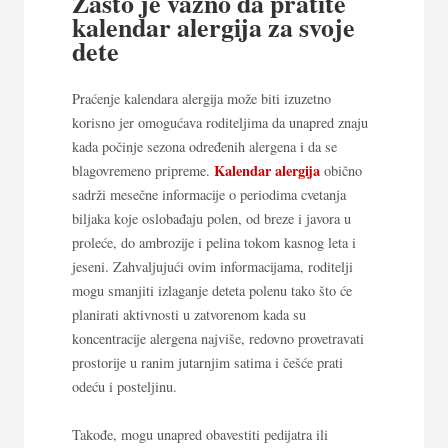
Zašto je važno da pratite
kalendar alergija za svoje
dete
Praćenje kalendara alergija može biti izuzetno
korisno jer omogućava roditeljima da unapred znaju
kada počinje sezona određenih alergena i da se
Kalendar alergija
blagovremeno pripreme.
obično
sadrži mesečne informacije o periodima cvetanja
biljaka koje oslobađaju polen, od breze i javora u
proleće, do ambrozije i pelina tokom kasnog leta i
jeseni. Zahvaljujući ovim informacijama, roditelji
mogu smanjiti izlaganje deteta polenu tako što će
planirati aktivnosti u zatvorenom kada su
koncentracije alergena najviše, redovno provetravati
prostorije u ranim jutarnjim satima i češće prati
odeću i posteljinu.
Takođe, mogu unapred obavestiti pedijatra ili