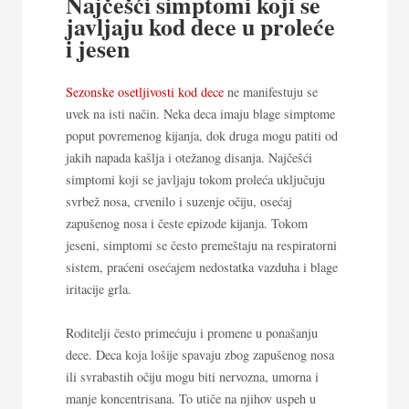
Najčešći simptomi koji se
javljaju kod dece u proleće
i jesen
Sezonske osetljivosti kod dece
ne manifestuju se
uvek na isti način. Neka deca imaju blage simptome
poput povremenog kijanja, dok druga mogu patiti od
jakih napada kašlja i otežanog disanja. Najčešći
simptomi koji se javljaju tokom proleća uključuju
svrbež nosa, crvenilo i suzenje očiju, osećaj
zapušenog nosa i česte epizode kijanja. Tokom
jeseni, simptomi se često premeštaju na respiratorni
sistem, praćeni osećajem nedostatka vazduha i blage
iritacije grla.
Roditelji često primećuju i promene u ponašanju
dece. Deca koja lošije spavaju zbog zapušenog nosa
ili svrabastih očiju mogu biti nervozna, umorna i
manje koncentrisana. To utiče na njihov uspeh u