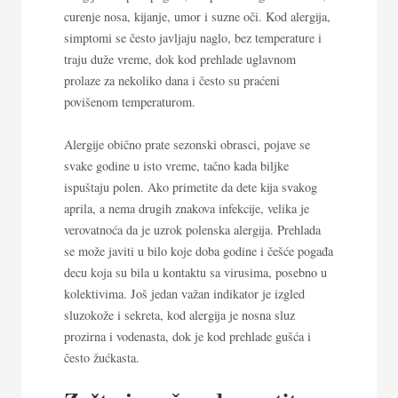
curenje nosa, kijanje, umor i suzne oči. Kod alergija,
simptomi se često javljaju naglo, bez temperature i
traju duže vreme, dok kod prehlade uglavnom
prolaze za nekoliko dana i često su praćeni
povišenom temperaturom.
Alergije obično prate sezonski obrasci, pojave se
svake godine u isto vreme, tačno kada biljke
ispuštaju polen. Ako primetite da dete kija svakog
aprila, a nema drugih znakova infekcije, velika je
verovatnoća da je uzrok polenska alergija. Prehlada
se može javiti u bilo koje doba godine i češće pogađa
decu koja su bila u kontaktu sa virusima, posebno u
kolektivima. Još jedan važan indikator je izgled
sluzokože i sekreta, kod alergija je nosna sluz
prozirna i vodenasta, dok je kod prehlade gušća i
često žućkasta.