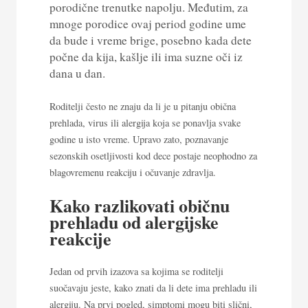
porodične trenutke napolju. Međutim, za
mnoge porodice ovaj period godine ume
da bude i vreme brige, posebno kada dete
počne da kija, kašlje ili ima suzne oči iz
dana u dan.
Roditelji često ne znaju da li je u pitanju obična
prehlada, virus ili alergija koja se ponavlja svake
godine u isto vreme. Upravo zato, poznavanje
sezonskih osetljivosti kod dece postaje neophodno za
blagovremenu reakciju i očuvanje zdravlja.
Kako razlikovati običnu
prehladu od alergijske
reakcije
Jedan od prvih izazova sa kojima se roditelji
suočavaju jeste, kako znati da li dete ima prehladu ili
alergiju. Na prvi pogled, simptomi mogu biti slični,