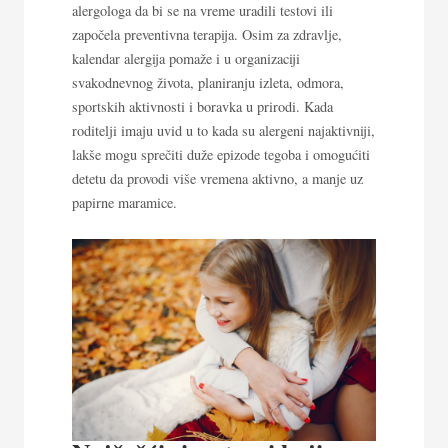
alergologa da bi se na vreme uradili testovi ili
započela preventivna terapija. Osim za zdravlje,
kalendar alergija pomaže i u organizaciji
svakodnevnog života, planiranju izleta, odmora,
sportskih aktivnosti i boravka u prirodi. Kada
roditelji imaju uvid u to kada su alergeni najaktivniji,
lakše mogu sprečiti duže epizode tegoba i omogućiti
detetu da provodi više vremena aktivno, a manje uz
papirne maramice.