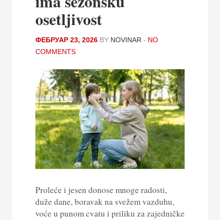
ima sezonsku
osetljivost
ФЕБРУАР 23, 2026
BY
NOVINAR
-
NO
COMMENTS
Proleće i jesen donose mnoge radosti,
duže dane, boravak na svežem vazduhu,
voće u punom cvatu i priliku za zajedničke