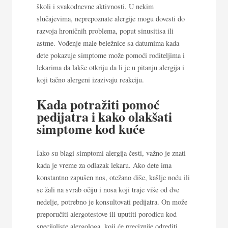
školi i svakodnevne aktivnosti. U nekim
slučajevima, neprepoznate alergije mogu dovesti do
razvoja hroničnih problema, poput sinusitisa ili
astme. Vođenje male beležnice sa datumima kada
dete pokazuje simptome može pomoći roditeljima i
lekarima da lakše otkriju da li je u pitanju alergija i
koji tačno alergeni izazivaju reakciju.
Kada potražiti pomoć
pedijatra i kako olakšati
simptome kod kuće
Iako su blagi simptomi alergija česti, važno je znati
kada je vreme za odlazak lekaru. Ako dete ima
konstantno zapušen nos, otežano diše, kašlje noću ili
se žali na svrab očiju i nosa koji traje više od dve
nedelje, potrebno je konsultovati pedijatra. On može
preporučiti alergotestove ili uputiti porodicu kod
specijaliste alergologa, koji će preciznije odrediti