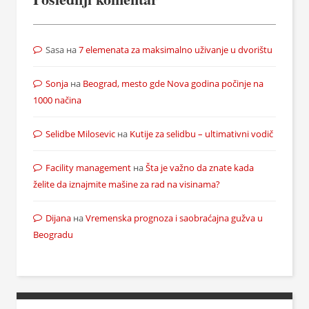
Sasa
на
7 elemenata za maksimalno uživanje u dvorištu
Sonja
на
Beograd, mesto gde Nova godina počinje na
1000 načina
Selidbe Milosevic
на
Kutije za selidbu – ultimativni vodič
Facility management
на
Šta je važno da znate kada
želite da iznajmite mašine za rad na visinama?
Dijana
на
Vremenska prognoza i saobraćajna gužva u
Beogradu