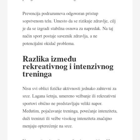
Prevencija podrazumeva odgovoran pristup
sopstvenom telu. Umesto da se rizikuje zdravlje, cilj
je da se izgradi stabilna osnova za napredak. Na taj
način sport postaje saveznik zdravlja, a ne
potencijalni okidač problema.
Razlika između
rekreativnog i intenzivnog
treninga
Nisu svi oblici fizičke aktivnosti jednako zahtevni za
srce. Lagana šetnja, umereno vežbanje ili rekreativni
sportovi obično ne predstavljaju veliki napor.
Međutim, pojačavanje treninga, povećanje intenziteta,
duži treninzi ili vežbe visokog intenziteta značajno
menjaju opterećenje na srce.