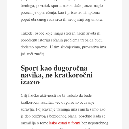
treninga, povratak sportu nakon duže pauze, naglo
povećanje opterećenja, kao i prisustvo simptoma
poput ubrzanog rada srca ili neobjašnjivog umora.
Takođe, osobe koje imaju stresan način života ili
porodičnu istoriju srčanih problema treba da budu
dodatno oprezne. U tim slučajevima, preventiva ima
još veći značaj.
Sport kao dugoročna
navika, ne kratkoročni
izazov
Cilj fizičke aktivnosti ne bi trebalo da bude
kratkoročni rezultat, već dugoročno očuvanje
zdravlja. Pojačavanje treninga ima smisla samo ako
je deo održivog i bezbednog plana, posebno kada se
razmišlja o tome
kako ostati u formi
bez nepotrebnog