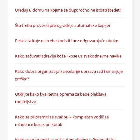
Uređaji u domu na kojima se dugoročno ne isplati štedeti
Šta treba proveriti pre ugradnje automatske kapije?
Pet alata koje ne treba koristiti bez odgovarajuće obuke
Kako sačuvati zdravlje kože i kose uz svakodnevne navike
Kako dobra organizacija kancelarije ubrzava rad i smanjuje
greške?
Otkrijte kako kvalitetna oprema za bebe olakšava
roditeljstvo
Kako se pripremiti za svadbu – kompletan vodič za
mladence korak po korak
Kako se pripremiti za put automobilom iz Beograda ka