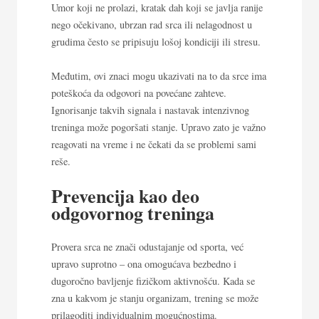
Umor koji ne prolazi, kratak dah koji se javlja ranije
nego očekivano, ubrzan rad srca ili nelagodnost u
grudima često se pripisuju lošoj kondiciji ili stresu.
Međutim, ovi znaci mogu ukazivati na to da srce ima
poteškoća da odgovori na povećane zahteve.
Ignorisanje takvih signala i nastavak intenzivnog
treninga može pogoršati stanje. Upravo zato je važno
reagovati na vreme i ne čekati da se problemi sami
reše.
Prevencija kao deo
odgovornog treninga
Provera srca ne znači odustajanje od sporta, već
upravo suprotno – ona omogućava bezbedno i
dugoročno bavljenje fizičkom aktivnošću. Kada se
zna u kakvom je stanju organizam, trening se može
prilagoditi individualnim mogućnostima.