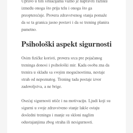
Upravo u tim situacijama važno je napraviti razliku
između onoga što prija telu i onoga što ga
preopterećuje. Provera zdravstvenog stanja pomaže
da se ta granica jasno postavi i da se trening planira
pametno.
Psihološki aspekt sigurnosti
Osim fizičke koristi, provera srca pre pojačanog
treninga donosi i psihološki mir. Kada osoba zna da
trenira u skladu sa svojim mogućnostima, nestaje
strah od nepoznatog. Trening tada postaje izvor
zadovoljstva, a ne brige.
Osećaj sigurnosti utiče i na motivaciju. Ljudi koji su
sigurni u svoje zdravstveno stanje lakše ostaju
dosledni treningu i manje su skloni naglim
odustajanjima zbog straha ili nesigurnosti.