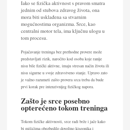
Iako se fizička aktivnost s pravom smatra
jednim od stubova zdravog života, ona
mora biti usklađena sa stvarnim
mogućnostima organizma. Srce, kao
centralni motor tela, ima ključnu ulogu u
tom procesu.
Pojačavanje treninga bez prethodne provere može
predstavljati rizik, naročito kod osoba koje ranije
nisu bile fizički aktivne, imaju stresan način života ili
nisu sigurne u svoje zdravstveno stanje. Upravo zato
je važno razumeti zašto provera srca treba da bude
prvi korak pre intenzivnijeg fizičkog napora.
Zašto je srce posebno
opterećeno tokom treninga
Tokom fizičke aktivnosti, srce radi brže i jače kako
bi mišićima obezbedilo dovoljno kiseonika i