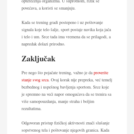
opterećenja organizma. U suprotnom, rizik se
povećava, a koristi se smanjuju.
Kada se trening gradi postepeno i uz poštovanje
signala koje telo šalje, sport postaje navika koja jača
i telo i um. Srce tada ima vremena da se prilagodi, a
napredak dolazi prirodno.
Zaključak
Pre nego što pojačate trening, važno je da
proverite
stanje svog srca
. Ovaj korak nije prepreka, već temelj
bezbednog i uspešnog bavljenja sportom. Srce koje
je spremno na veći napor omogućava da se trenira sa
više samopouzdanja, manje straha i boljim
rezultatima.
Odgovoran pristup fizičkoj aktivnosti znači slušanje
sopstvenog tela i poštovanje njegovih granica. Kada