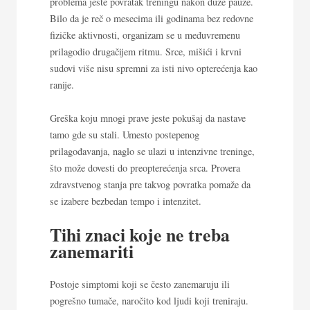
problema jeste povratak treningu nakon duže pauze.
Bilo da je reč o mesecima ili godinama bez redovne
fizičke aktivnosti, organizam se u međuvremenu
prilagodio drugačijem ritmu. Srce, mišići i krvni
sudovi više nisu spremni za isti nivo opterećenja kao
ranije.
Greška koju mnogi prave jeste pokušaj da nastave
tamo gde su stali. Umesto postepenog
prilagođavanja, naglo se ulazi u intenzivne treninge,
što može dovesti do preopterećenja srca. Provera
zdravstvenog stanja pre takvog povratka pomaže da
se izabere bezbedan tempo i intenzitet.
Tihi znaci koje ne treba
zanemariti
Postoje simptomi koji se često zanemaruju ili
pogrešno tumače, naročito kod ljudi koji treniraju.