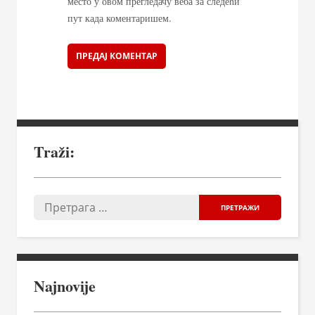
место у овом прегледачу веба за следећи
пут када коментаришем.
Traži:
Najnovije