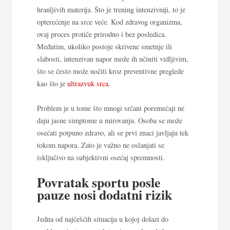
hranljivih materija. Što je trening intenzivniji, to je
opterećenje na srce veće. Kod zdravog organizma,
ovaj proces protiče prirodno i bez posledica.
Međutim, ukoliko postoje skrivene smetnje ili
slabosti, intenzivan napor može ih učiniti vidljivim,
što se često može uočiti kroz preventivne preglede
kao što je
ultrazvuk srca
.
Problem je u tome što mnogi srčani poremećaji ne
daju jasne simptome u mirovanju. Osoba se može
osećati potpuno zdravo, ali se prvi znaci javljaju tek
tokom napora. Zato je važno ne oslanjati se
isključivo na subjektivni osećaj spremnosti.
Povratak sportu posle
pauze nosi dodatni rizik
Jedna od najčešćih situacija u kojoj dolazi do