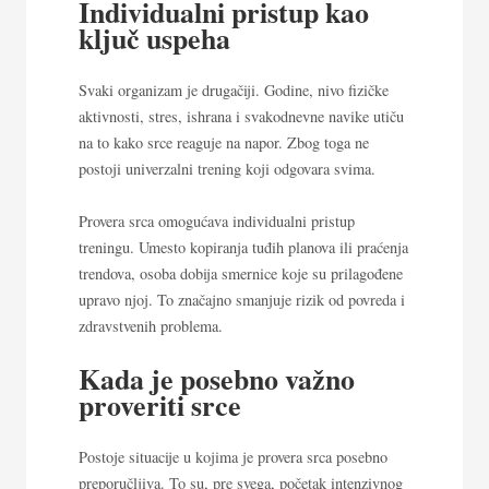
Individualni pristup kao
ključ uspeha
Svaki organizam je drugačiji. Godine, nivo fizičke
aktivnosti, stres, ishrana i svakodnevne navike utiču
na to kako srce reaguje na napor. Zbog toga ne
postoji univerzalni trening koji odgovara svima.
Provera srca omogućava individualni pristup
treningu. Umesto kopiranja tuđih planova ili praćenja
trendova, osoba dobija smernice koje su prilagođene
upravo njoj. To značajno smanjuje rizik od povreda i
zdravstvenih problema.
Kada je posebno važno
proveriti srce
Postoje situacije u kojima je provera srca posebno
preporučljiva. To su, pre svega, početak intenzivnog