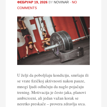
ФЕБРУАР 19, 2026
BY
NOVINAR
-
NO
COMMENTS
U želji da poboljšaju kondiciju, smršaju ili
se vrate fizičkoj aktivnosti nakon pauze,
mnogi ljudi odlučuju da naglo pojačaju
trening. Motivacija je često jaka, planovi
ambiciozni, ali jedan važan korak se
neretko preskače – provera zdravlja srca.