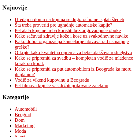
Najnovije
Uređaji u domu na kojima se dugoročno ne isplati štedeti
Šta treba proveriti pre ugradnje automatske kapije?
Pet alata koje ne treba koristiti bez odgovarajuće obuke
Kako sačuvati zdravlje kože i kose uz svakodnevne navike
Kako dobra organizacija kancelarije ubrzava rad i smanjuje
greške?
Otkrijte kako kvalitetna oprema za bebe olakšava roditeljstvo
Kako se pripremiti za svadbu – kompletan vodič za mladence
korak po korak
Kako se pripremiti za put automobilom iz Beograda ka moru
ili planini?
Vodič za vikend kupovinu u Beogradu
Pet filmova koji će vas držati prikovane za ekran
Kategorije
Automobili
Beograd
Dom
Marketing
Moda
Saveti