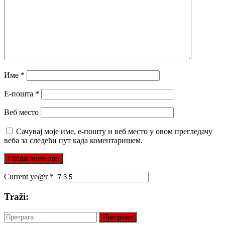
Име
*
Е-пошта
*
Веб место
Сачувај моје име, е-пошту и веб место у овом прегледачу
веба за следећи пут када коментаришем.
Current ye@r
*
Traži:
Претрага
за: