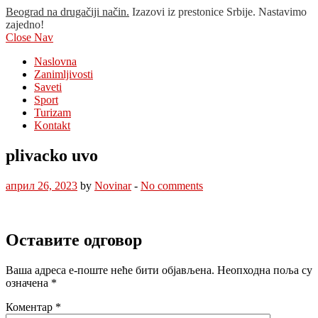
Beograd na drugačiji način.
Izazovi iz prestonice Srbije. Nastavimo
zajedno!
Close Nav
Naslovna
Zanimljivosti
Saveti
Sport
Turizam
Kontakt
plivacko uvo
април 26, 2023
by
Novinar
-
No comments
Оставите одговор
Ваша адреса е-поште неће бити објављена.
Неопходна поља су
означена
*
Коментар
*