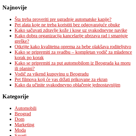
Najnovije
Šta treba proveriti pre ugradnje automatske kapije?
Pet alata koje ne treba koristiti bez odgovarajuće obuke
Kako sačuvati zdravlje kože i kose uz svakodnevne navike
Kako dobra organizacija kancelarije ubrzava rad i smanjuje
greške?
Otkrijte kako kvalitetna oprema za bebe olakšava roditeljstvo
Kako se pripremiti za svadbu – kompletan vodič za mladence
korak po korak
Kako se pripremiti za put automobilom iz Beograda ka moru
ili planini?
Vodič za vikend kupovinu u Beogradu
Pet filmova koji će vas držati prikovane za ekran
Kako da učinite svakodnevno oblačenje jednostavnijim
Kategorije
Automobili
Beograd
Dom
Marketing
Moda
Saveti