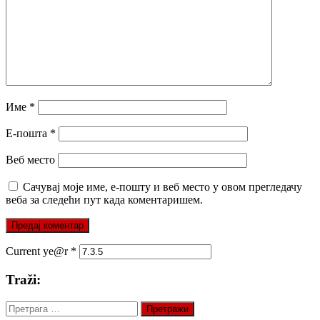
Име
*
Е-пошта
*
Веб место
Сачувај моје име, е-пошту и веб место у овом прегледачу
веба за следећи пут када коментаришем.
Current ye@r
*
Traži:
Претрага
за: