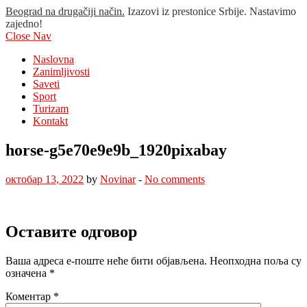
Beograd na drugačiji način.
Izazovi iz prestonice Srbije. Nastavimo
zajedno!
Close Nav
Naslovna
Zanimljivosti
Saveti
Sport
Turizam
Kontakt
horse-g5e70e9e9b_1920pixabay
октобар 13, 2022
by
Novinar
-
No comments
Оставите одговор
Ваша адреса е-поште неће бити објављена.
Неопходна поља су
означена
*
Коментар
*