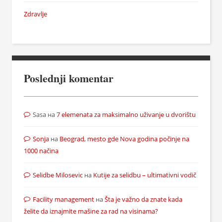
Zdravlje
Poslednji komentar
Sasa
на
7 elemenata za maksimalno uživanje u dvorištu
Sonja
на
Beograd, mesto gde Nova godina počinje na
1000 načina
Selidbe Milosevic
на
Kutije za selidbu – ultimativni vodič
Facility management
на
Šta je važno da znate kada
želite da iznajmite mašine za rad na visinama?