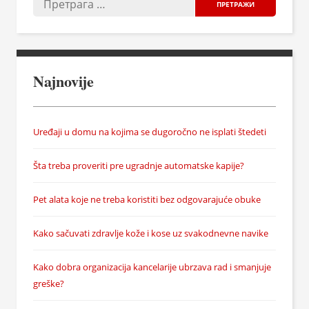
Najnovije
Uređaji u domu na kojima se dugoročno ne isplati štedeti
Šta treba proveriti pre ugradnje automatske kapije?
Pet alata koje ne treba koristiti bez odgovarajuće obuke
Kako sačuvati zdravlje kože i kose uz svakodnevne navike
Kako dobra organizacija kancelarije ubrzava rad i smanjuje
greške?