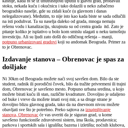
kasnije, kada bi se iz unutrašnjosti uputili u glavni grad, prodavali
stoku, nekada kuću i okućnicu i tako dolazili u neko zabačeno
beogradsko naselje, gde su zidali kuće (u glavnom i danas
nelegalizovane). Međutim, to nije isto kao kada biste se sada odlučili
na isti poduhvat. Ta su naselja daleko od grada, mnoga nemaju
rešenu vodu i kanalizaciju, skrajnuta su od centra grada
itd. Zato je
pitanje koliko je isplativo u bolo kom smislu ulagati u neku tamošnju
investiciju. Ali su ljudi zato došli do odličnog rešenja – manji,
potpuno urbanizovani gradovi
koji su andomak Beograda. Primer za
to je Obrenovac.
Izdavanje stanova – Obrenovac je spas za
došljake
Ni 30km od Beograda možete naći svoj savršen dom. Bilo da ste
student, radnik ili porodični čovek, bilo da tražite privremeni ili trajni
dom, Obrenovac je savršeno mesto. Potpuno urbana sredina, u kojo
možete birati kuću ili stan, različite kvadrature. Dovoljno je udaljeno
od buke i vreve da možete imati svoj mir, a sa druge strane je
dovoljno blizu glavnog grada, tako da na dnevnom nivou možete
obavljati sve što je potrebno. Preko sajtova za
iznajmljivanje
stanova, Obrenovac
će vas uveriti da je siguran grad, u kome
savršeno funkcioniše zdravstveni sistem, ima škola, prodavnica;
parkova i sportskih sala i igrališta; bazena i izletišta; noćnih klubova,