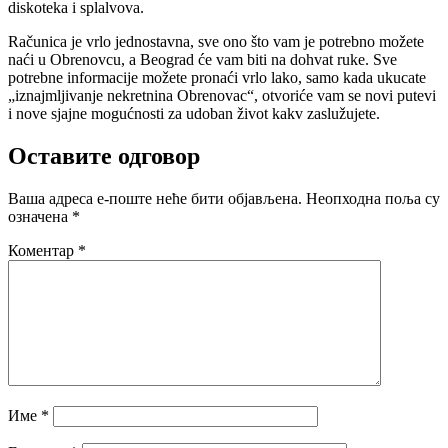
diskoteka i splalvova.
Računica je vrlo jednostavna, sve ono što vam je potrebno možete
naći u Obrenovcu, a Beograd će vam biti na dohvat ruke. Sve
potrebne informacije možete pronaći vrlo lako, samo kada ukucate
„iznajmljivanje nekretnina Obrenovac“, otvoriće vam se novi putevi
i nove sjajne mogućnosti za udoban život kakv zaslužujete.
Оставите одговор
Ваша адреса е-поште неће бити објављена.
Неопходна поља су
означена
*
Коментар
*
Име
*