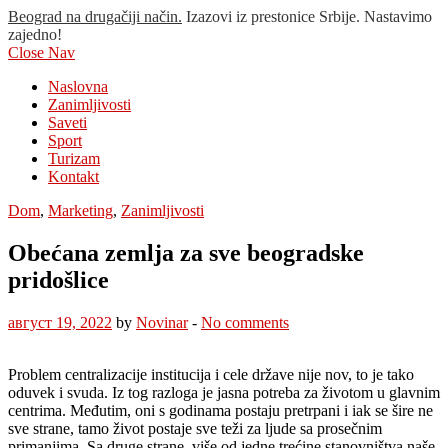
Beograd na drugačiji način.
Izazovi iz prestonice Srbije. Nastavimo
zajedno!
Close Nav
Naslovna
Zanimljivosti
Saveti
Sport
Turizam
Kontakt
Dom
,
Marketing
,
Zanimljivosti
Obećana zemlja za sve beogradske
pridošlice
август 19, 2022
by
Novinar
-
No comments
Problem centralizacije institucija i cele države nije nov, to je tako
oduvek i svuda. Iz tog razloga je jasna potreba za životom u glavnim
centrima. Međutim, oni s godinama postaju pretrpani i iak se šire ne
sve strane, tamo život postaje sve teži za ljude sa prosečnim
primanjima. Sa druge strane, više od jedne trećine stanovništva naše