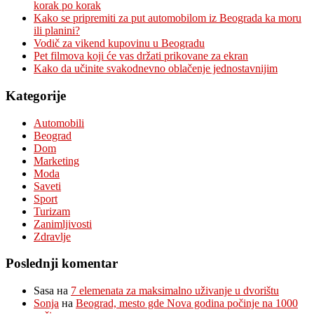
korak po korak
Kako se pripremiti za put automobilom iz Beograda ka moru
ili planini?
Vodič za vikend kupovinu u Beogradu
Pet filmova koji će vas držati prikovane za ekran
Kako da učinite svakodnevno oblačenje jednostavnijim
Kategorije
Automobili
Beograd
Dom
Marketing
Moda
Saveti
Sport
Turizam
Zanimljivosti
Zdravlje
Poslednji komentar
Sasa
на
7 elemenata za maksimalno uživanje u dvorištu
Sonja
на
Beograd, mesto gde Nova godina počinje na 1000