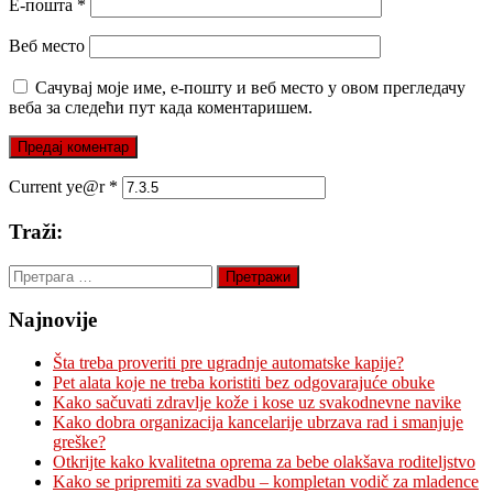
Е-пошта
*
Веб место
Сачувај моје име, е-пошту и веб место у овом прегледачу
веба за следећи пут када коментаришем.
Current ye@r
*
Traži:
Претрага
за:
Najnovije
Šta treba proveriti pre ugradnje automatske kapije?
Pet alata koje ne treba koristiti bez odgovarajuće obuke
Kako sačuvati zdravlje kože i kose uz svakodnevne navike
Kako dobra organizacija kancelarije ubrzava rad i smanjuje
greške?
Otkrijte kako kvalitetna oprema za bebe olakšava roditeljstvo
Kako se pripremiti za svadbu – kompletan vodič za mladence