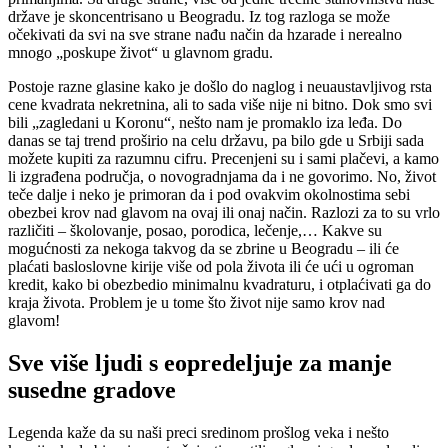
države je skoncentrisano u Beogradu. Iz tog razloga se može
očekivati da svi na sve strane nađu način da hzarade i nerealno
mnogo „poskupe život“ u glavnom gradu.
Postoje razne glasine kako je došlo do naglog i neuaustavljivog rsta
cene kvadrata nekretnina, ali to sada više nije ni bitno. Dok smo svi
bili „zagledani u Koronu“, nešto nam je promaklo iza leđa. Do
danas se taj trend proširio na celu državu, pa bilo gde u Srbiji sada
možete kupiti za razumnu cifru. Precenjeni su i sami plačevi, a kamo
li izgrađena područja, o novogradnjama da i ne govorimo. No, život
teče dalje i neko je primoran da i pod ovakvim okolnostima sebi
obezbei krov nad glavom na ovaj ili onaj način. Razlozi za to su vrlo
različiti – školovanje, posao, porodica, lečenje,… Kakve su
mogućnosti za nekoga takvog da se zbrine u Beogradu – ili će
plaćati basloslovne kirije više od pola života ili će ući u ogroman
kredit, kako bi obezbedio minimalnu kvadraturu, i otplaćivati ga do
kraja života. Problem je u tome što život nije samo krov nad
glavom!
Sve više ljudi s eopredeljuje za manje
susedne gradove
Legenda kaže da su naši preci sredinom prošlog veka i nešto