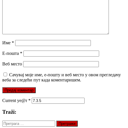
Име
*
Е-пошта
*
Веб место
Сачувај моје име, е-пошту и веб место у овом прегледачу
веба за следећи пут када коментаришем.
Current ye@r
*
Traži:
Претрага
за: