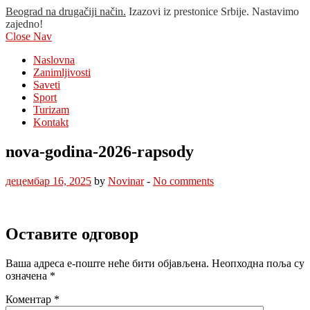
Beograd na drugačiji način.
Izazovi iz prestonice Srbije. Nastavimo
zajedno!
Close Nav
Naslovna
Zanimljivosti
Saveti
Sport
Turizam
Kontakt
nova-godina-2026-rapsody
децембар 16, 2025
by
Novinar
-
No comments
Оставите одговор
Ваша адреса е-поште неће бити објављена.
Неопходна поља су
означена
*
Коментар
*