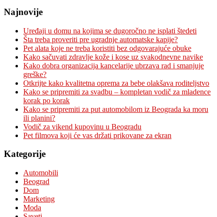
Najnovije
Uređaji u domu na kojima se dugoročno ne isplati štedeti
Šta treba proveriti pre ugradnje automatske kapije?
Pet alata koje ne treba koristiti bez odgovarajuće obuke
Kako sačuvati zdravlje kože i kose uz svakodnevne navike
Kako dobra organizacija kancelarije ubrzava rad i smanjuje
greške?
Otkrijte kako kvalitetna oprema za bebe olakšava roditeljstvo
Kako se pripremiti za svadbu – kompletan vodič za mladence
korak po korak
Kako se pripremiti za put automobilom iz Beograda ka moru
ili planini?
Vodič za vikend kupovinu u Beogradu
Pet filmova koji će vas držati prikovane za ekran
Kategorije
Automobili
Beograd
Dom
Marketing
Moda
Saveti