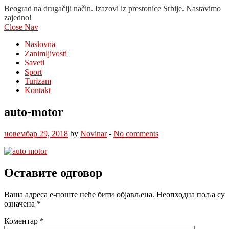
Beograd na drugačiji način.
Izazovi iz prestonice Srbije. Nastavimo
zajedno!
Close Nav
Naslovna
Zanimljivosti
Saveti
Sport
Turizam
Kontakt
auto-motor
новембар 29, 2018
by
Novinar
-
No comments
Оставите одговор
Ваша адреса е-поште неће бити објављена.
Неопходна поља су
означена
*
Коментар
*