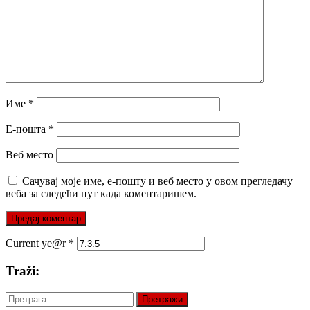
Име
*
Е-пошта
*
Веб место
Сачувај моје име, е-пошту и веб место у овом прегледачу
веба за следећи пут када коментаришем.
Current ye@r
*
Traži:
Претрага
за: