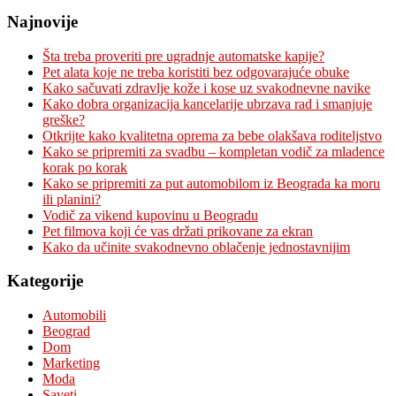
Najnovije
Šta treba proveriti pre ugradnje automatske kapije?
Pet alata koje ne treba koristiti bez odgovarajuće obuke
Kako sačuvati zdravlje kože i kose uz svakodnevne navike
Kako dobra organizacija kancelarije ubrzava rad i smanjuje
greške?
Otkrijte kako kvalitetna oprema za bebe olakšava roditeljstvo
Kako se pripremiti za svadbu – kompletan vodič za mladence
korak po korak
Kako se pripremiti za put automobilom iz Beograda ka moru
ili planini?
Vodič za vikend kupovinu u Beogradu
Pet filmova koji će vas držati prikovane za ekran
Kako da učinite svakodnevno oblačenje jednostavnijim
Kategorije
Automobili
Beograd
Dom
Marketing
Moda
Saveti