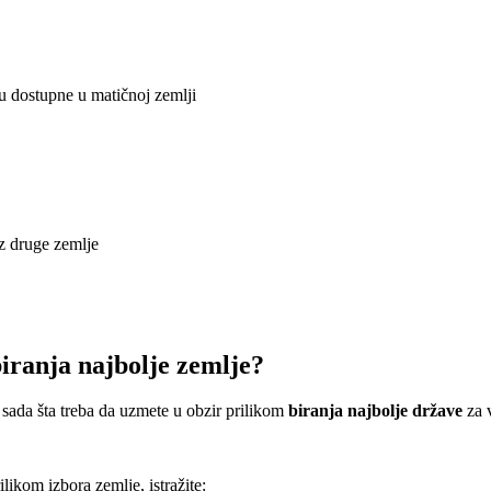
su dostupne u matičnoj zemlji
iz druge zemlje
biranja najbolje zemlje?
 sada šta treba da uzmete u obzir prilikom
biranja najbolje države
za v
ilikom izbora zemlje, istražite: