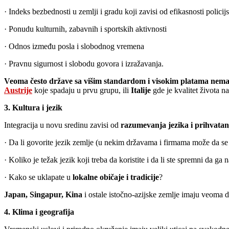
· Indeks bezbednosti u zemlji i gradu koji zavisi od efikasnosti polici
· Ponudu kulturnih, zabavnih i sportskih aktivnosti
· Odnos između posla i slobodnog vremena
· Pravnu sigurnost i slobodu govora i izražavanja.
Veoma često države sa višim standardom i visokim platama nemaj
Austrije
koje spadaju u prvu grupu, ili
Italije
gde je kvalitet života 
3. Kultura i jezik
Integracija u novu sredinu zavisi od
razumevanja jezika i prihvatan
· Da li govorite jezik zemlje (u nekim državama i firmama može da se
· Koliko je težak jezik koji treba da koristite i da li ste spremni da ga n
· Kako se uklapate u
lokalne običaje i tradicije
?
Japan, Singapur, Kina
i ostale istočno-azijske zemlje imaju veoma 
4. Klima i geografija