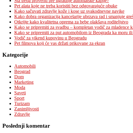
Šta treba proveriti pre ugradnje automatske kapije?
Pet alata koje ne treba koristiti bez odgovarajuće obuke
Kako sačuvati zdravlje kože i kose uz svakodnevne navike
Kako dobra organizacija kancelarije ubrzava rad i smanjuje gre
Otkrijte kako kvalitetna oprema za bebe olakšava roditeljstvo
Kako se pripremiti za svadbu – kompletan vodič za mladence 
Kako se pripremiti za put automobilom iz Beograda ka moru ili
Vodič za vikend kupovinu u Beogradu
Pet filmova koji će vas držati prikovane za ekran
Kategorije
Automobili
Beograd
Dom
Marketing
Moda
Saveti
Sport
Turizam
Zanimljivosti
Zdravlje
Poslednji komentar