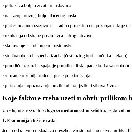
· potrazi za boljim životnim uslovima
· nalaženju novog, bolje plaćenog posla
· profesionalnim izazovima – rad na projektima ili pozicijama koje ni
· relokacija od strane poslodavca u drugu državu
· školovanje i studiranje u inostranstvu
· stručna obuka ili specijalizacija (čest razlog kod naučnika i lekara)
· porodični razlozi – spajanje porodice ili sklapanje braka sa osobom 
· vraćanje u zemlju rođenja posle penzionisanja
· putovanja i upoznavanje novih kultura, jezika i stilova života.
Koje faktore treba uzeti u obzir prilikom 
U redu, imate svojih razloga sa
međunarodnu selidbu
, pa da vidimo
1. Ekonomija i tržište rada
Jedan od glavnih razloga za preseljenje jeste bolja poslovna prilika. Pr