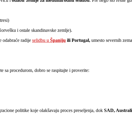
evicu i
odabir zemlje za međunarodnu selidbu
. Pre nego što rešite gd
resi)
Norvešku i ostale skandinavske zemlje).
me odabraće radije
selidbu u
Španiju
ili Portugal,
umesto severnih zema
e sa procedurom, dobro se raspitajte i proverite:
gracione politike koje olakšavaju proces preseljenja, dok
SAD, Australi