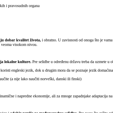
jskih i pravosudnih organa
u dobar kvalitet života,
i obratno. U zavisnosti od onoga što je vam
na veoma visokom nivou.
ja lokalne kulture.
Pre selidbe u određenu državu treba da uzmete u o
 koristi engleski jezik, dok u drugim mora da se poznaje jezik domaćina
aučite (a nije lako naučiti norveški, danski ili finski)
dinamične i napredne ekonomije, ali za mnoge zapadnjake adaptacija na 