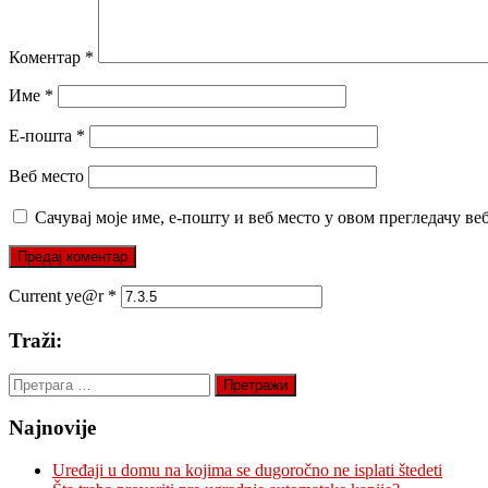
Коментар
*
Име
*
Е-пошта
*
Веб место
Сачувај моје име, е-пошту и веб место у овом прегледачу ве
Current ye@r
*
Traži:
Претрага
за:
Najnovije
Uređaji u domu na kojima se dugoročno ne isplati štedeti