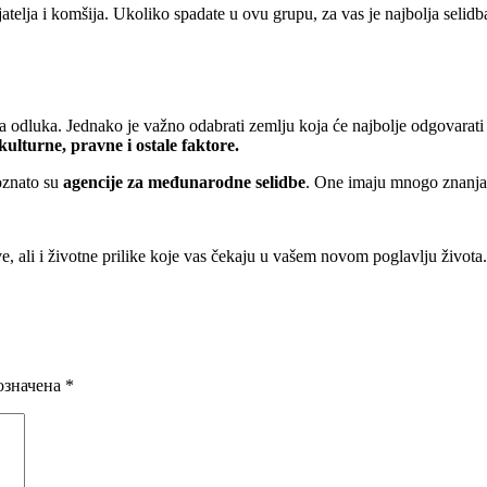
atelja i komšija. Ukoliko spadate u ovu grupu, za vas je najbolja selid
na odluka. Jednako je važno odabrati zemlju koja će najbolje odgovarati
kulturne, pravne i ostale faktore.
oznato su
agencije za međunarodne selidbe
. One imaju mnogo znanja
ve, ali i životne prilike koje vas čekaju u vašem novom poglavlju života.
означена
*