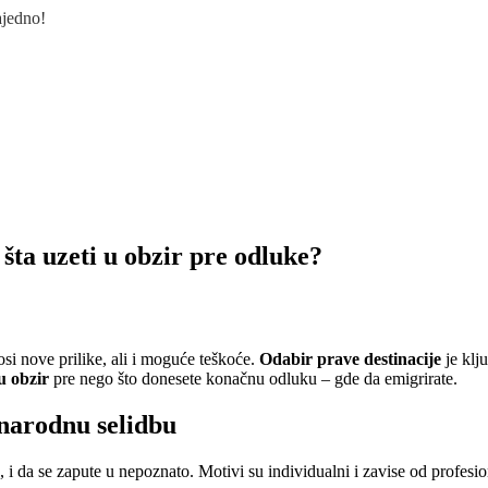
ajedno!
šta uzeti u obzir pre odluke?
osi nove prilike, ali i moguće teškoće.
Odabir prave destinacije
je klj
 u obzir
pre nego što donesete konačnu odluku – gde da emigrirate.
unarodnu selidbu
 i da se zapute u nepoznato. Motivi su individualni i zavise od profesio