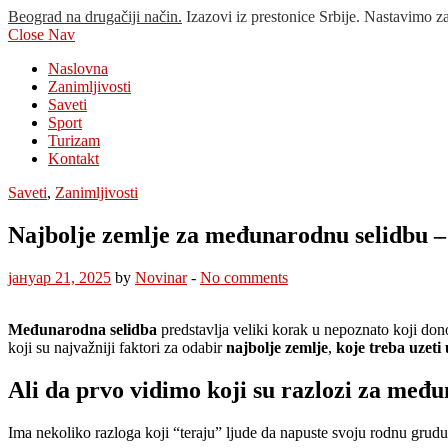
Beograd na drugačiji način.
Izazovi iz prestonice Srbije. Nastavimo z
Close Nav
Naslovna
Zanimljivosti
Saveti
Sport
Turizam
Kontakt
Saveti
,
Zanimljivosti
Najbolje zemlje za međunarodnu selidbu – 
јануар 21, 2025
by
Novinar
-
No comments
Međunarodna selidba
predstavlja veliki korak u nepoznato koji don
koji su najvažniji faktori za odabir
najbolje zemlje
,
koje treba uzeti
Ali da prvo vidimo koji su razlozi za međ
Ima nekoliko razloga koji “teraju” ljude da napuste svoju rodnu grudu,