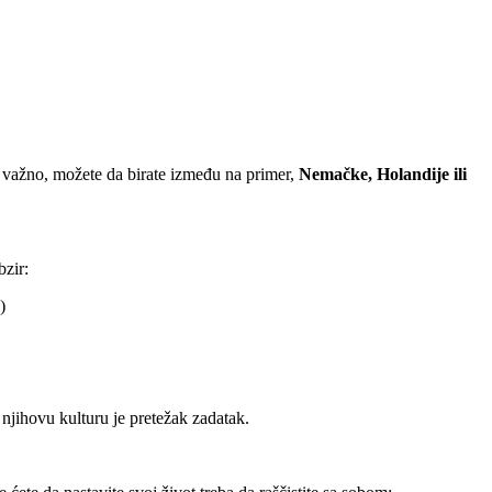
a važno, možete da birate između na primer,
Nemačke, Holandije ili
bzir:
)
njihovu kulturu je pretežak zadatak.