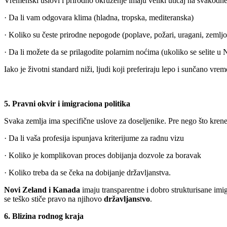
Vremenski uslovi i prirodno okruženje imaju veliki uticaj na svakodn
· Da li vam odgovara klima (hladna, tropska, mediteranska)
· Koliko su česte prirodne nepogode (poplave, požari, uragani, zemljot
· Da li možete da se prilagodite polarnim noćima (ukoliko se selite u 
Iako je životni standard niži, ljudi koji preferiraju lepo i sunčano vre
5. Pravni okvir i imigraciona politika
Svaka zemlja ima specifične uslove za doseljenike. Pre nego što krenet
· Da li vaša profesija ispunjava kriterijume za radnu vizu
· Koliko je komplikovan proces dobijanja dozvole za boravak
· Koliko treba da se čeka na dobijanje državljanstva.
Novi Zeland i Kanada
imaju transparentne i dobro strukturisane imi
se teško stiče pravo na njihovo
državljans
t
vo
.
6. Blizina rodnog kraja