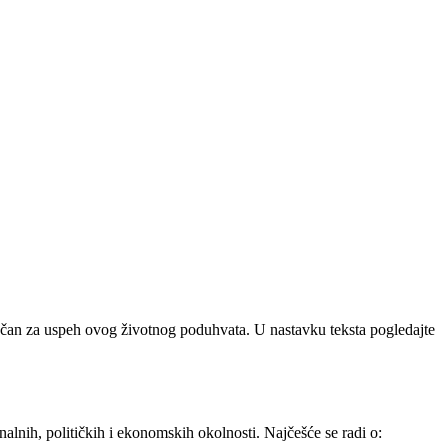
učan za uspeh ovog životnog poduhvata. U nastavku teksta pogledajte
nalnih, političkih i ekonomskih okolnosti. Najčešće se radi o: