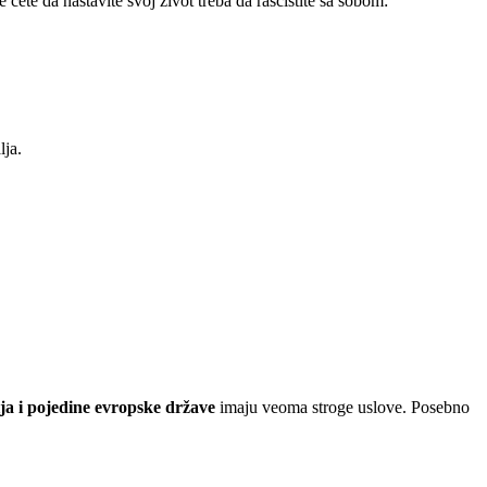
e ćete da nastavite svoj život treba da raščistite sa sobom:
lja.
ja i pojedine evropske države
imaju
veoma stroge uslove. Posebno