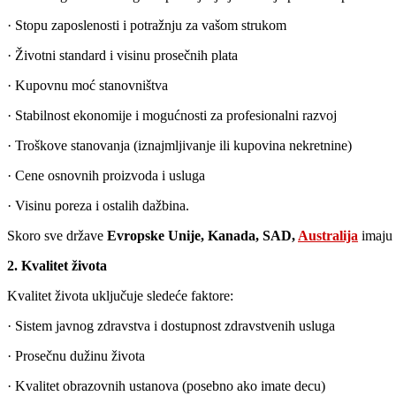
· Stopu zaposlenosti i potražnju za vašom strukom
· Životni standard i visinu prosečnih plata
· Kupovnu moć stanovništva
· Stabilnost ekonomije i mogućnosti za profesionalni razvoj
· Troškove stanovanja (iznajmljivanje ili kupovina nekretnine)
· Cene osnovnih proizvoda i usluga
· Visinu poreza i ostalih dažbina.
Skoro sve države
Evropske Unije, Kanada, SAD,
Australija
imaju 
2. Kvalitet života
Kvalitet života uključuje sledeće faktore:
· Sistem javnog zdravstva i dostupnost zdravstvenih usluga
· Prosečnu dužinu života
· Kvalitet obrazovnih ustanova (posebno ako imate decu)