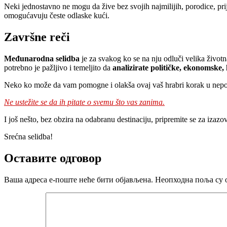
Neki jednostavno ne mogu da žive bez svojih najmilijih, porodice, prij
omogućavuju česte odlaske kući.
Završne reči
Međunarodna selidba
je za svakog ko se na nju odluči velika život
potrebno je pažljivo i temeljito da
analizirate političke, ekonomske, 
Neko ko može da vam pomogne i olakša ovaj vaš hrabri korak u nep
Ne ustežite se da ih pitate o svemu što vas zanima.
I još nešto, bez obzira na odabranu destinaciju, pripremite se za izazo
Srećna selidba!
Оставите одговор
Ваша адреса е-поште неће бити објављена.
Неопходна поља су 