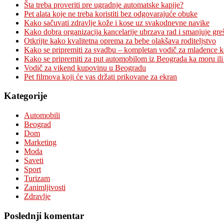
Šta treba proveriti pre ugradnje automatske kapije?
Pet alata koje ne treba koristiti bez odgovarajuće obuke
Kako sačuvati zdravlje kože i kose uz svakodnevne navike
Kako dobra organizacija kancelarije ubrzava rad i smanjuje gre
Otkrijte kako kvalitetna oprema za bebe olakšava roditeljstvo
Kako se pripremiti za svadbu – kompletan vodič za mladence 
Kako se pripremiti za put automobilom iz Beograda ka moru ili
Vodič za vikend kupovinu u Beogradu
Pet filmova koji će vas držati prikovane za ekran
Kategorije
Automobili
Beograd
Dom
Marketing
Moda
Saveti
Sport
Turizam
Zanimljivosti
Zdravlje
Poslednji komentar