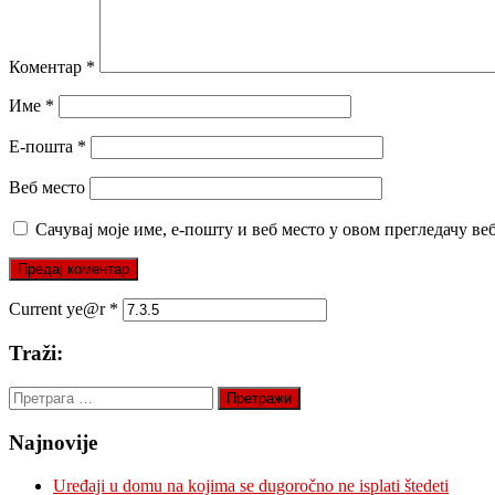
Коментар
*
Име
*
Е-пошта
*
Веб место
Сачувај моје име, е-пошту и веб место у овом прегледачу ве
Current ye@r
*
Traži:
Претрага
за:
Najnovije
Uređaji u domu na kojima se dugoročno ne isplati štedeti