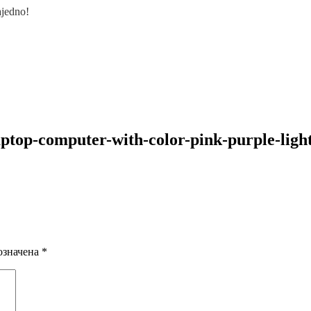
ajedno!
laptop-computer-with-color-pink-purple-ligh
означена
*