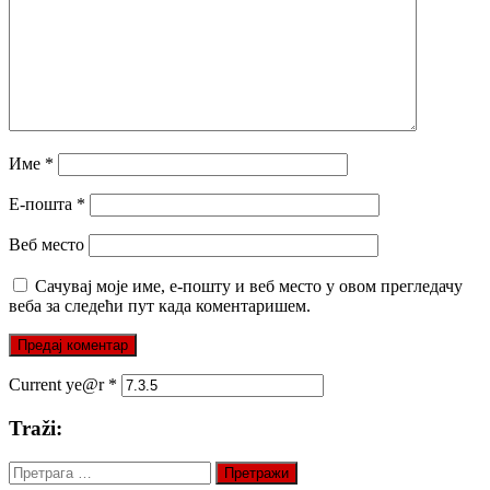
Име
*
Е-пошта
*
Веб место
Сачувај моје име, е-пошту и веб место у овом прегледачу
веба за следећи пут када коментаришем.
Current ye@r
*
Traži:
Претрага
за: