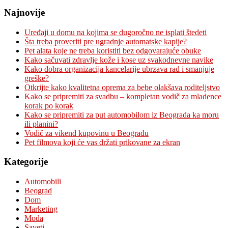
Najnovije
Uređaji u domu na kojima se dugoročno ne isplati štedeti
Šta treba proveriti pre ugradnje automatske kapije?
Pet alata koje ne treba koristiti bez odgovarajuće obuke
Kako sačuvati zdravlje kože i kose uz svakodnevne navike
Kako dobra organizacija kancelarije ubrzava rad i smanjuje
greške?
Otkrijte kako kvalitetna oprema za bebe olakšava roditeljstvo
Kako se pripremiti za svadbu – kompletan vodič za mladence
korak po korak
Kako se pripremiti za put automobilom iz Beograda ka moru
ili planini?
Vodič za vikend kupovinu u Beogradu
Pet filmova koji će vas držati prikovane za ekran
Kategorije
Automobili
Beograd
Dom
Marketing
Moda
Saveti