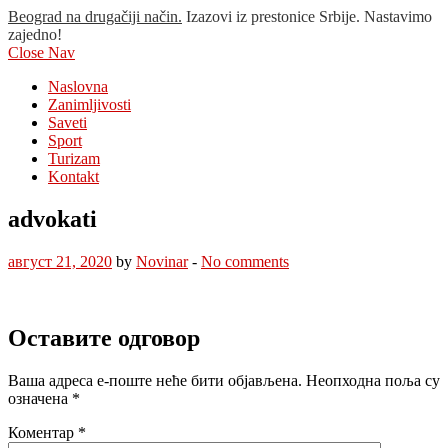
Beograd na drugačiji način.
Izazovi iz prestonice Srbije. Nastavimo
zajedno!
Close Nav
Naslovna
Zanimljivosti
Saveti
Sport
Turizam
Kontakt
advokati
август 21, 2020
by
Novinar
-
No comments
Оставите одговор
Ваша адреса е-поште неће бити објављена.
Неопходна поља су
означена
*
Коментар
*