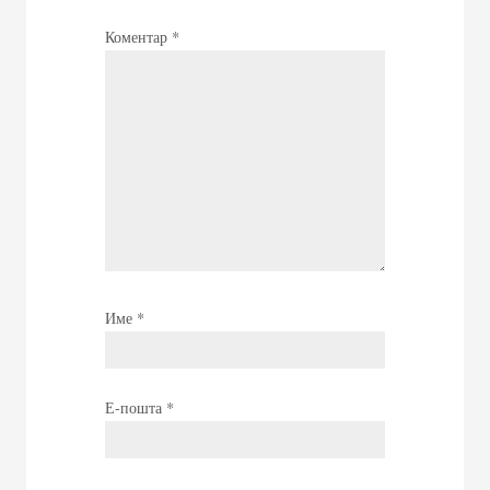
Коментар
*
Име
*
Е-пошта
*