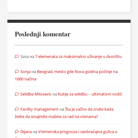
Poslednji komentar
Sasa
на
7 elemenata za maksimalno uživanje u dvorištu
Sonja
на
Beograd, mesto gde Nova godina počinje na
1000 načina
Selidbe Milosevic
на
Kutije za selidbu – ultimativni vodič
Facility management
на
Šta je važno da znate kada
želite da iznajmite mašine za rad na visinama?
Dijana
на
Vremenska prognoza i saobraćajna gužva u