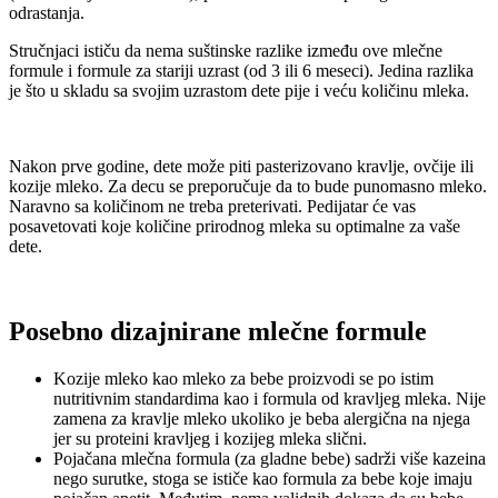
odrastanja.
Stručnjaci ističu da nema suštinske razlike između ove mlečne
formule i formule za stariji uzrast (od 3 ili 6 meseci). Jedina razlika
je što u skladu sa svojim uzrastom dete pije i veću količinu mleka.
Nakon prve godine, dete može piti pasterizovano kravlje, ovčije ili
kozije mleko. Za decu se preporučuje da to bude punomasno mleko.
Naravno sa količinom ne treba preterivati. Pedijatar će vas
posavetovati koje količine prirodnog mleka su optimalne za vaše
dete.
Posebno dizajnirane mlečne formule
Kozije mleko kao mleko za bebe proizvodi se po istim
nutritivnim standardima kao i formula od kravljeg mleka. Nije
zamena za kravlje mleko ukoliko je beba alergična na njega
jer su proteini kravljeg i kozijeg mleka slični.
Pojačana mlečna formula (za gladne bebe) sadrži više kazeina
nego surutke, stoga se ističe kao formula za bebe koje imaju