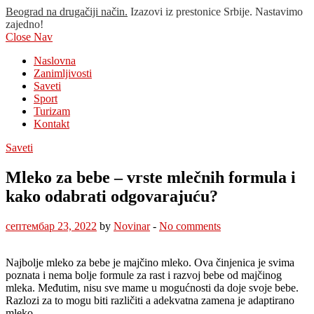
Beograd na drugačiji način.
Izazovi iz prestonice Srbije. Nastavimo
zajedno!
Close Nav
Naslovna
Zanimljivosti
Saveti
Sport
Turizam
Kontakt
Saveti
Mleko za bebe – vrste mlečnih formula i
kako odabrati odgovarajuću?
септембар 23, 2022
by
Novinar
-
No comments
Najbolje mleko za bebe je majčino mleko. Ova činjenica je svima
poznata i nema bolje formule za rast i razvoj bebe od majčinog
mleka. Međutim, nisu sve mame u mogućnosti da doje svoje bebe.
Razlozi za to mogu biti različiti a adekvatna zamena je adaptirano
mleko.