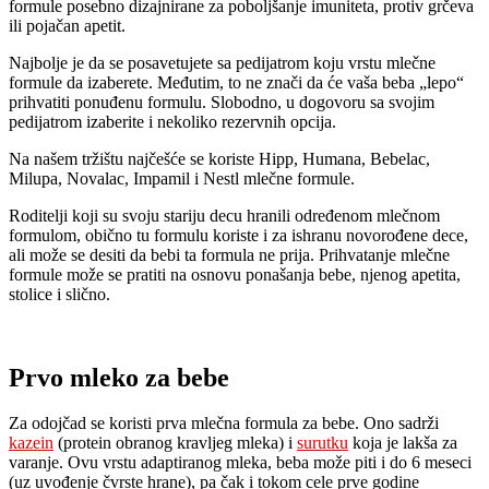
formule posebno dizajnirane za poboljšanje imuniteta, protiv grčeva
ili pojačan apetit.
Najbolje je da se posavetujete sa pedijatrom koju vrstu mlečne
formule da izaberete. Međutim, to ne znači da će vaša beba „lepo“
prihvatiti ponuđenu formulu. Slobodno, u dogovoru sa svojim
pedijatrom izaberite i nekoliko rezervnih opcija.
Na našem tržištu najčešće se koriste Hipp, Humana, Bebelac,
Milupa, Novalac, Impamil i Nestl mlečne formule.
Roditelji koji su svoju stariju decu hranili određenom mlečnom
formulom, obično tu formulu koriste i za ishranu novorođene dece,
ali može se desiti da bebi ta formula ne prija. Prihvatanje mlečne
formule može se pratiti na osnovu ponašanja bebe, njenog apetita,
stolice i slično.
Prvo mleko za bebe
Za odojčad se koristi prva mlečna formula za bebe. Ono sadrži
kazein
(protein obranog kravljeg mleka) i
surutku
koja je lakša za
varanje. Ovu vrstu adaptiranog mleka, beba može piti i do 6 meseci
(uz uvođenje čvrste hrane), pa čak i tokom cele prve godine