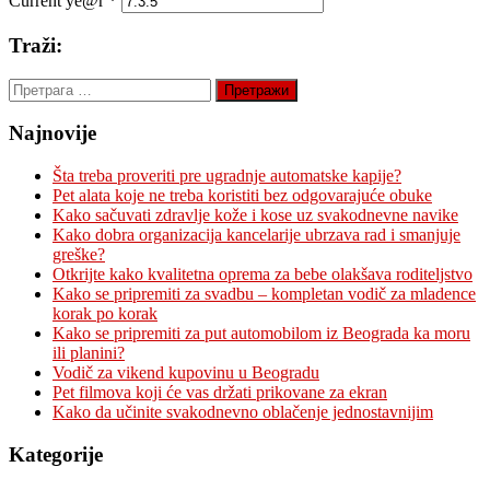
Current ye@r
*
Traži:
Претрага
за:
Najnovije
Šta treba proveriti pre ugradnje automatske kapije?
Pet alata koje ne treba koristiti bez odgovarajuće obuke
Kako sačuvati zdravlje kože i kose uz svakodnevne navike
Kako dobra organizacija kancelarije ubrzava rad i smanjuje
greške?
Otkrijte kako kvalitetna oprema za bebe olakšava roditeljstvo
Kako se pripremiti za svadbu – kompletan vodič za mladence
korak po korak
Kako se pripremiti za put automobilom iz Beograda ka moru
ili planini?
Vodič za vikend kupovinu u Beogradu
Pet filmova koji će vas držati prikovane za ekran
Kako da učinite svakodnevno oblačenje jednostavnijim
Kategorije