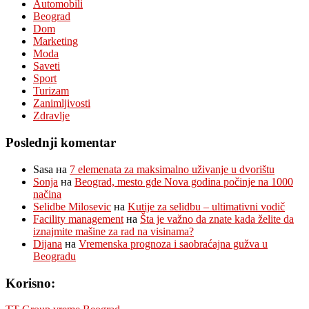
Automobili
Beograd
Dom
Marketing
Moda
Saveti
Sport
Turizam
Zanimljivosti
Zdravlje
Poslednji komentar
Sasa
на
7 elemenata za maksimalno uživanje u dvorištu
Sonja
на
Beograd, mesto gde Nova godina počinje na 1000
načina
Selidbe Milosevic
на
Kutije za selidbu – ultimativni vodič
Facility management
на
Šta je važno da znate kada želite da
iznajmite mašine za rad na visinama?
Dijana
на
Vremenska prognoza i saobraćajna gužva u
Beogradu
Korisno: