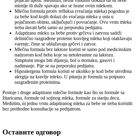
pojačan apetit. Međutim, nema validnih dokaza da su bebe
mirnije ili duže spavaju ako se hrane ovim mlekom.
Mlečna formula protiv refluksa (vraćanja mleka) pogodna je
za bebe kod kojih dolazi do vraćanja mleka u usta u
pojačanom obimu, uključujući i povraćanje. Ovu vrstu mleka
treba davati bebi samo uz preporuku pedijatra.
Adaptirano mleko za bebe protiv grčeva i zatvora sadrži
delimično razgrađene proteine kravljeg mleka koji olakšavaju
varenje, čime se ublažavaju grčevi i zatvor.
Mlečna formula bez laktoze koristi se samo pod medicinskim
nadzorom kod beba koje su netolerantne na laktozu.
Simptomi mogu biti dijareja, bol u stomaku, gasovi i
nadimanje. Pije se na preporuku pedijatra.
Hipoalergena formula koristi se ukoliko je kod bebe utvrđena
alergija na kravlje mleko. U pitanju je formula sa potpuno
razgrađenim proteinima.
Postoje i druge adaptirane mlečne formule kao što su formule sa
žitaricama, formule od sojinog mleka, formule za stariju decu.
Međutim, ni jednu vrstu adaptiranog mleka za bebe ne treba koristiti
bez prethodne konsultacije sa pedijatrom.
Оставите одговор