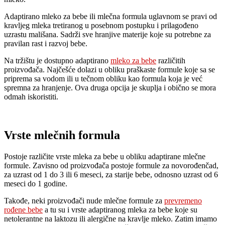
Adaptirano mleko za bebe ili mlečna formula uglavnom se pravi od
kravljeg mleka tretiranog u posebnom postupku i prilagođeno
uzrastu mališana. Sadrži sve hranjive materije koje su potrebne za
pravilan rast i razvoj bebe.
Na tržištu je dostupno adaptirano
mleko za bebe
različitih
proizvođača. Najčešće dolazi u obliku praškaste formule koje sa se
priprema sa vodom ili u tečnom obliku kao formula koja je već
spremna za hranjenje. Ova druga opcija je skuplja i obično se mora
odmah iskoristiti.
Vrste mlečnih formula
Postoje različite vrste mleka za bebe u obliku adaptirane mlečne
formule. Zavisno od proizvođača postoje formule za novorođenčad,
za uzrast od 1 do 3 ili 6 meseci, za starije bebe, odnosno uzrast od 6
meseci do 1 godine.
Takođe, neki proizvođači nude mlečne formule za
prevremeno
rođene bebe
a tu su i vrste adaptiranog mleka za bebe koje su
netolerantne na laktozu ili alergične na kravlje mleko. Zatim imamo