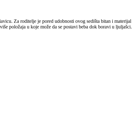
icu. Za roditelje je pored udobnosti ovog sedišta bitan i materijal
više položaja u koje može da se postavi beba dok boravi u ljuljašci.