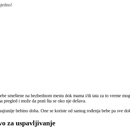
ajedno!
bebe smeštene na bezbednom mestu dok mama i/ili tata za to vreme mogu
a pregled i može da prati šta se oko nje dešava.
najranije bebino doba. One se koriste od samog rođenja bebe pa sve dok
vo za uspavljivanje