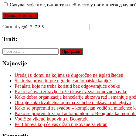
Сачувај моје име, е-пошту и веб место у овом прегледачу ве
Current ye@r
*
Traži:
Претрага
за:
Najnovije
Uređaji u domu na kojima se dugoročno ne isplati štedeti
Šta treba proveriti pre ugradnje automatske kapije?
Pet alata koje ne treba koristiti bez odgovarajuće obuke
Kako sačuvati zdravlje kože i kose uz svakodnevne navike
Kako dobra organizacija kancelarije ubrzava rad i smanjuje gre
Otkrijte kako kvalitetna oprema za bebe olakšava roditeljstvo
Kako se pripremiti za svadbu – kompletan vodič za mladence 
Kako se pripremiti za put automobilom iz Beograda ka moru ili
Vodič za vikend kupovinu u Beogradu
Pet filmova koji će vas držati prikovane za ekran