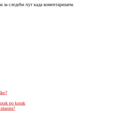
ба за следећи пут када коментаришем.
ške?
korak po korak
 planini?