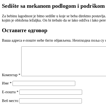
Sedište sa mekanom podlogom i podrškom 
Za bebinu lagodnost je bitno sedište u koje se beba direktno postavlj
kojim je obložena ležaljka. On bi trebalo da se lako održva i lako per
Оставите одговор
Ваша адреса е-поште неће бити објављена.
Неопходна поља су 
Коментар
*
Име
*
Е-пошта
*
Веб место