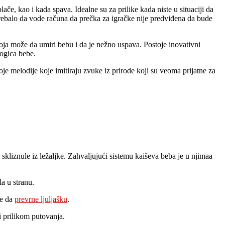
če, kao i kada spava. Idealne su za prilike kada niste u situaciji da
trebalo da vode računa da prečka za igračke nije predviđena da bude
oja može da umiri bebu i da je nežno uspava. Postoje inovativni
nogica bebe.
toje melodije koje imitiraju zvuke iz prirode koji su veoma prijatne za
kliznule iz ležaljke. Zahvaljujući sistemu kaiševa beba je u njimaa
a u stranu.
že da
prevrne ljuljašku
.
i prilikom putovanja.