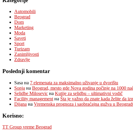
Kategorije
Automobili
Beograd
Dom
Marketing
Moda
Saveti
Sport
Turizam
Zanimljivosti
Zdravlje
Poslednji komentar
Sasa
на
7 elemenata za maksimalno uživanje u dvorištu
Sonja
на
Beograd, mesto gde Nova godina počinje na 1000 na
Selidbe Milosevic
на
Kutije za selidbu – ultimativni vodič
Facility management
на
Šta je važno da znate kada želite da i
Dijana
на
Vremenska prognoza i saobraćajna gužva u Beograd
Korisno:
TT Group vreme Beograd