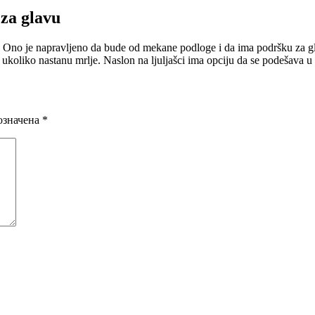
za glavu
a. Ono je napravljeno da bude od mekane podloge i da ima podršku za glav
e ukoliko nastanu mrlje. Naslon na ljuljašci ima opciju da se podešava u 
означена
*