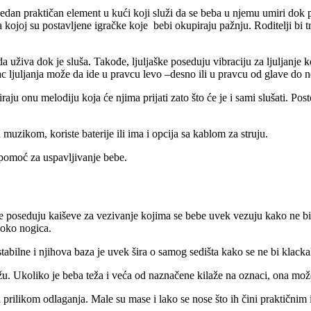
dan praktičan element u kući koji služi da se beba u njemu umiri dok pla
 kojoj su postavljene igračke koje bebi okupiraju pažnju. Roditelji bi 
uživa dok je sluša. Takođe, ljuljaške poseduju vibraciju za ljuljanje k
ac ljuljanja može da ide u pravcu levo –desno ili u pravcu od glave do 
aju onu melodiju koja će njima prijati zato što će je i sami slušati. Pos
 muzikom, koriste baterije ili ima i opcija sa kablom za struju.
 pomoć za uspavljivanje bebe.
e poseduju kaiševe za vezivanje kojima se bebe uvek vezuju kako ne bi s
 oko nogica.
tabilne i njihova baza je uvek šira o samog sedišta kako se ne bi klackal
lažu. Ukoliko je beba teža i veća od naznačene kilaže na oznaci, ona mo
prilikom odlaganja. Male su mase i lako se nose što ih čini praktičnim 