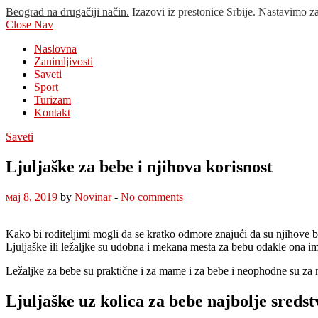
Beograd na drugačiji način.
Izazovi iz prestonice Srbije. Nastavimo z
Close Nav
Naslovna
Zanimljivosti
Saveti
Sport
Turizam
Kontakt
Saveti
Ljuljaške za bebe i njihova korisnost
мај 8, 2019
by
Novinar
-
No comments
Kako bi roditeljimi mogli da se kratko odmore znajući da su njihove 
Ljuljaške ili ležaljke su udobna i mekana mesta za bebu odakle ona im
Ležaljke za bebe su praktične i za mame i za bebe i neophodne su za 
Ljuljaške uz kolica za bebe najbolje sredst