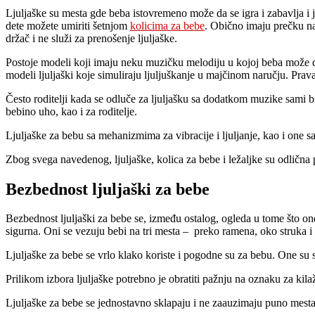
Ljuljaške su mesta gde beba istovremeno može da se igra i zabavlja i je
dete možete umiriti šetnjom
kolicima za bebe
. Obično imaju prečku na
držač i ne služi za prenošenje ljuljaške.
Postoje modeli koji imaju neku muzičku melodiju u kojoj beba može da 
modeli ljuljaški koje simuliraju ljuljuškanje u majčinom naručju. Prav
Često roditelji kada se odluče za ljuljašku sa dodatkom muzike sami bir
bebino uho, kao i za roditelje.
Ljuljaške za bebu sa mehanizmima za vibracije i ljuljanje, kao i one sa
Zbog svega navedenog, ljuljaške, kolica za bebe i ležaljke su odlična
Bezbednost ljuljaški za bebe
Bezbednost ljuljaški za bebe se, između ostalog, ogleda u tome što on
sigurna. Oni se vezuju bebi na tri mesta – preko ramena, oko struka i
Ljuljaške za bebe se vrlo klako koriste i pogodne su za bebu. One su s
Prilikom izbora ljuljaške potrebno je obratiti pažnju na oznaku za ki
Ljuljaške za bebe se jednostavno sklapaju i ne zaauzimaju puno mesta 