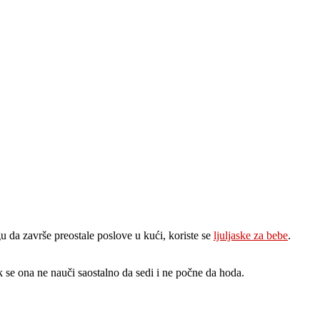
 da završe preostale poslove u kući, koriste se
ljuljaske za bebe
.
 se ona ne nauči saostalno da sedi i ne počne da hoda.