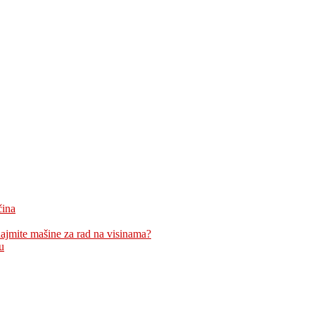
čina
znajmite mašine za rad na visinama?
u