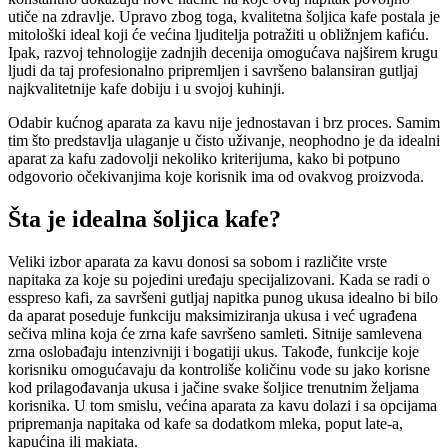
utiče na zdravlje. Upravo zbog toga, kvalitetna šoljica kafe postala je
mitološki ideal koji će većina ljuditelja potražiti u obližnjem kafiću.
Ipak, razvoj tehnologije zadnjih decenija omogućava najširem krugu
ljudi da taj profesionalno pripremljen i savršeno balansiran gutljaj
najkvalitetnije kafe dobiju i u svojoj kuhinji.
Odabir kućnog aparata za kavu nije jednostavan i brz proces. Samim
tim što predstavlja ulaganje u čisto uživanje, neophodno je da idealni
aparat za kafu zadovolji nekoliko kriterijuma, kako bi potpuno
odgovorio očekivanjima koje korisnik ima od ovakvog proizvoda.
Šta je idealna šoljica kafe?
Veliki izbor aparata za kavu donosi sa sobom i različite vrste
napitaka za koje su pojedini uređaju specijalizovani. Kada se radi o
esspreso kafi, za savršeni gutljaj napitka punog ukusa idealno bi bilo
da aparat poseduje funkciju maksimiziranja ukusa i već ugrađena
sečiva mlina koja će zrna kafe savršeno samleti. Sitnije samlevena
zrna oslobađaju intenzivniji i bogatiji ukus. Takođe, funkcije koje
korisniku omogućavaju da kontroliše količinu vode su jako korisne
kod prilagođavanja ukusa i jačine svake šoljice trenutnim željama
korisnika. U tom smislu, većina aparata za kavu dolazi i sa opcijama
pripremanja napitaka od kafe sa dodatkom mleka, poput late-a,
kapućina ili makiata.