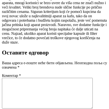
aparata, mnogi korisnici se brzo uvere da viša cena ne znači nužno i
veći kvalitet. Veliki broj brendova nude slične funkcije po priično
različitim cenama. Siguran kriterijum koji će pomoći kupcima da
svoj novac ulože u najkvalititniji aparat za kafu, tako da on
odgovara i potrebama i budžetu kojim raspolažu, jeste već pomenuta
jačina pritiska koji aparat proizvodi. Naravno, sve dodatne funkcije i
mogućnost pripremanja većeg broja napitaka će dalje uticati na
cenu. Najzad, ukoliko aparat koristi specijalne kapsule ili filter
vrećice, to će dodatno povećati troškove njegovog korišćenja na
duže staze.
Оставите одговор
Ваша адреса е-поште неће бити објављена.
Неопходна поља су
означена
*
Коментар
*