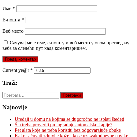
Име
*
Е-пошта
*
Веб место
Сачувај моје име, е-пошту и веб место у овом прегледачу
веба за следећи пут када коментаришем.
Current ye@r
*
Traži:
Претрага
за:
Najnovije
Uređaji u domu na kojima se dugoročno ne isplati štedeti
Šta treba proveriti pre ugradnje automatske kapije?
Pet alata koje ne treba koristiti bez odgovarajuće obuke
Kako sačuvati zdravlje kože i kose uz svakodnevne navike