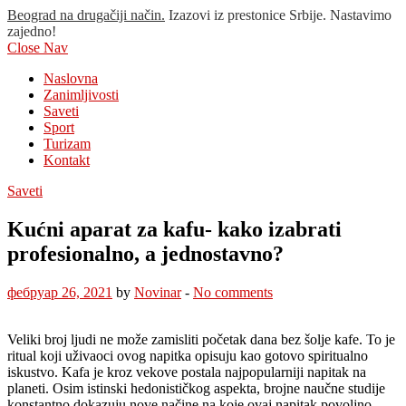
Beograd na drugačiji način.
Izazovi iz prestonice Srbije. Nastavimo
zajedno!
Close Nav
Naslovna
Zanimljivosti
Saveti
Sport
Turizam
Kontakt
Saveti
Kućni aparat za kafu- kako izabrati
profesionalno, a jednostavno?
фебруар 26, 2021
by
Novinar
-
No comments
Veliki broj ljudi ne može zamisliti početak dana bez šolje kafe. To je
ritual koji uživaoci ovog napitka opisuju kao gotovo spiritualno
iskustvo. Kafa je kroz vekove postala najpopularniji napitak na
planeti. Osim istinski hedonističkog aspekta, brojne naučne studije
konstantno dokazuju nove načine na koje ovaj napitak povoljno