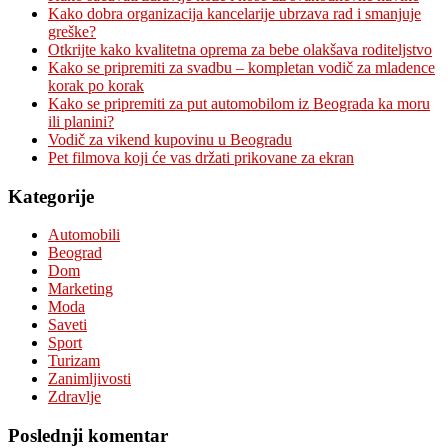
Kako dobra organizacija kancelarije ubrzava rad i smanjuje
greške?
Otkrijte kako kvalitetna oprema za bebe olakšava roditeljstvo
Kako se pripremiti za svadbu – kompletan vodič za mladence
korak po korak
Kako se pripremiti za put automobilom iz Beograda ka moru
ili planini?
Vodič za vikend kupovinu u Beogradu
Pet filmova koji će vas držati prikovane za ekran
Kategorije
Automobili
Beograd
Dom
Marketing
Moda
Saveti
Sport
Turizam
Zanimljivosti
Zdravlje
Poslednji komentar