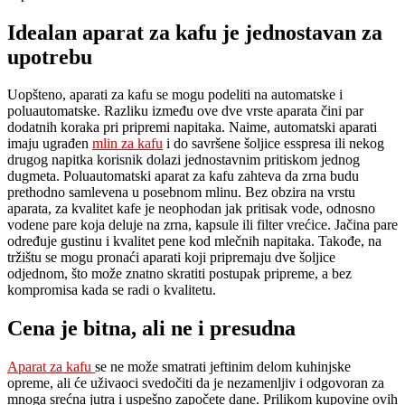
Idealan aparat za kafu je jednostavan za
upotrebu
Uopšteno, aparati za kafu se mogu podeliti na automatske i
poluautomatske. Razliku između ove dve vrste aparata čini par
dodatnih koraka pri pripremi napitaka. Naime, automatski aparati
imaju ugrađen
mlin za kafu
i do savršene šoljice esspresa ili nekog
drugog napitka korisnik dolazi jednostavnim pritiskom jednog
dugmeta. Poluautomatski aparat za kafu zahteva da zrna budu
prethodno samlevena u posebnom mlinu. Bez obzira na vrstu
aparata, za kvalitet kafe je neophodan jak pritisak vode, odnosno
vodene pare koja deluje na zrna, kapsule ili filter vrećice. Jačina pare
određuje gustinu i kvalitet pene kod mlečnih napitaka. Takođe, na
tržištu se mogu pronaći aparati koji pripremaju dve šoljice
odjednom, što može znatno skratiti postupak pripreme, a bez
kompromisa kada se radi o kvalitetu.
Cena je bitna, ali ne i presudna
Aparat za kafu
se ne može smatrati jeftinim delom kuhinjske
opreme, ali će uživaoci svedočiti da je nezamenljiv i odgovoran za
mnoga srećna jutra i uspešno započete dane. Prilikom kupovine ovih