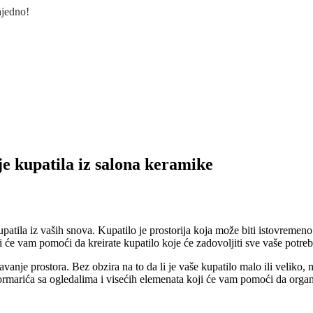
ajedno!
nje kupatila iz salona keramike
patila iz vaših snova. Kupatilo je prostorija koja može biti istovremeno 
će vam pomoći da kreirate kupatilo koje će zadovoljiti sve vaše potrebe i
avanje prostora. Bez obzira na to da li je vaše kupatilo malo ili veliko
rmarića sa ogledalima i visećih elemenata koji će vam pomoći da organiz