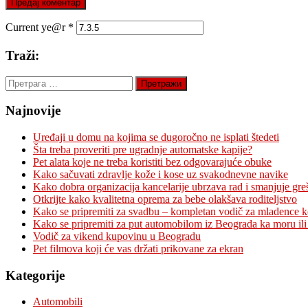
Current ye@r
*
Traži:
Претрага
за:
Najnovije
Uređaji u domu na kojima se dugoročno ne isplati štedeti
Šta treba proveriti pre ugradnje automatske kapije?
Pet alata koje ne treba koristiti bez odgovarajuće obuke
Kako sačuvati zdravlje kože i kose uz svakodnevne navike
Kako dobra organizacija kancelarije ubrzava rad i smanjuje gre
Otkrijte kako kvalitetna oprema za bebe olakšava roditeljstvo
Kako se pripremiti za svadbu – kompletan vodič za mladence 
Kako se pripremiti za put automobilom iz Beograda ka moru ili
Vodič za vikend kupovinu u Beogradu
Pet filmova koji će vas držati prikovane za ekran
Kategorije
Automobili