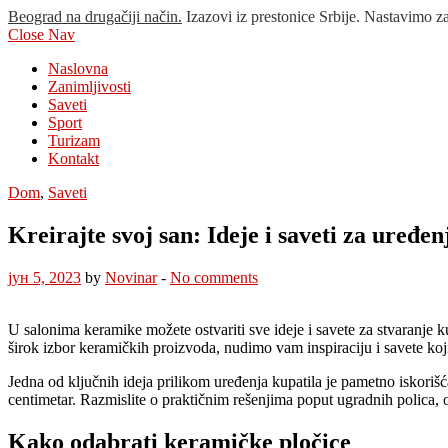
Beograd na drugačiji način.
Izazovi iz prestonice Srbije. Nastavimo z
Close Nav
Naslovna
Zanimljivosti
Saveti
Sport
Turizam
Kontakt
Dom
,
Saveti
Kreirajte svoj san: Ideje i saveti za uređe
јун 5, 2023
by
Novinar
-
No comments
U salonima keramike možete ostvariti sve ideje i savete za stvaranje ku
širok izbor keramičkih proizvoda, nudimo vam inspiraciju i savete koji 
Jedna od ključnih ideja prilikom uređenja kupatila je pametno iskorišć
centimetar. Razmislite o praktičnim rešenjima poput ugradnih polica, o
Kako odabrati keramičke pločice