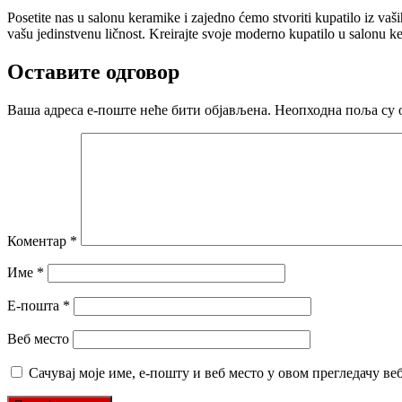
Posetite nas u salonu keramike i zajedno ćemo stvoriti kupatilo iz vaših
vašu jedinstvenu ličnost. Kreirajte svoje moderno kupatilo u salonu 
Оставите одговор
Ваша адреса е-поште неће бити објављена.
Неопходна поља су 
Коментар
*
Име
*
Е-пошта
*
Веб место
Сачувај моје име, е-пошту и веб место у овом прегледачу ве