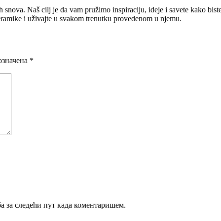
 snova. Naš cilj je da vam pružimo inspiraciju, ideje i savete kako biste 
keramike i uživajte u svakom trenutku provedenom u njemu.
означена
*
ба за следећи пут када коментаришем.