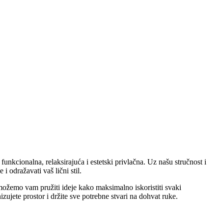
funkcionalna, relaksirajuća i estetski privlačna. Uz našu stručnost i
 odražavati vaš lični stil.
, možemo vam pružiti ideje kako maksimalno iskoristiti svaki
ujete prostor i držite sve potrebne stvari na dohvat ruke.