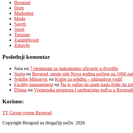
Beograd
Dom
Marketing
Moda
Saveti
Sport
Turizam
Zanimljivosti
Zdravlje
Poslednji komentar
Sasa
на
7 elemenata za maksimalno uživanje u dvorištu
Sonja
на
Beograd, mesto gde Nova godina počinje na 1000 na
Selidbe Milosevic
на
Kutije za selidbu – ultimativni vodič
Facility management
на
Šta je važno da znate kada želite da i
Dijana
на
Vremenska prognoza i saobraćajna gužva u Beograd
Korisno:
TT Group vreme Beograd
Copyright Beograd na drugačiji način. 2026