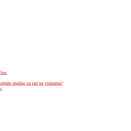
čina
znajmite mašine za rad na visinama?
u