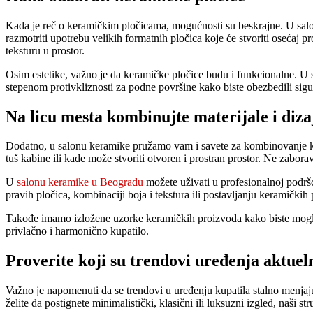
Kada je reč o keramičkim pločicama, mogućnosti su beskrajne. U salonu
razmotriti upotrebu velikih formatnih pločica koje će stvoriti osećaj p
teksturu u prostor.
Osim estetike, važno je da keramičke pločice budu i funkcionalne. U 
stepenom protivkliznosti za podne površine kako biste obezbedili sigur
Na licu mesta kombinujte materijale i diza
Dodatno, u salonu keramike pružamo vam i savete za kombinovanje ker
tuš kabine ili kade može stvoriti otvoren i prostran prostor. Ne zabora
U
salonu keramike u Beogradu
možete uživati u profesionalnoj podršc
pravih pločica, kombinaciji boja i tekstura ili postavljanju keramič
Takođe imamo izložene uzorke keramičkih proizvoda kako biste mogli da
privlačno i harmonično kupatilo.
Proverite koji su trendovi uređenja aktuel
Važno je napomenuti da se trendovi u uređenju kupatila stalno menja
želite da postignete minimalistički, klasični ili luksuzni izgled, naši