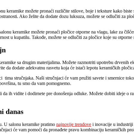
 keramike možete pronaći različite stilove, boje i teksture kako biste 
rostranosti. Ako želite da dodate dozu luksuza, možete se odlučiti za plo
salonu keramike možete pronaći pločice otporne na vlagu, lake za čišć
nost u kupatilu. Takođe, možete se odlučiti za pločice koje su otporne n
jn
amike sa drugim materijalima. Možete razmotriti upotrebu drvenih elem
vite da dodate adekvatnu rasvetu koja će istaći lepotu keramičkih pločica
i tima stručnjaka. Naši stručnjaci će vam pružiti savete i smernice tok
kih površina, tu smo da vam pomognemo.
 ih vidite i dodirnete pre donošenja odluke. Možete dobiti ideje o raz
ni danas
ju. U salonu keramike pratimo
najnovije trendove
i inovacije u industrij
 stručnjaci će vam pomoći da pronađete pravu kombinaciju keramičkih proizv