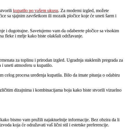
stvorili
kupatilo po vašem ukusu
. Za moderni izgled, možete
čice sa sjajnim završetkom ili mozaik pločice koje će uneti šarm i
enje i dugotrajne. Savetujemo vam da odaberete pločice sa visokim
a fleke i mrlje kako biste olakšali održavanje.
enata za toplinu i prirodan izgled. Ugradnja staklenih pregrada za
 i uneti atmosferu u kupatilo.
om celog procesa uređenja kupatila. Bilo da imate pitanja o odabiru
ličitim dizajnima i kombinacijama boja kako biste stvorili vizuelno
i kako bismo vam pružili najaktuelnije informacije. Bez obzira da li
oda koja će odražavati vaš lični stil i estetske preferencije.