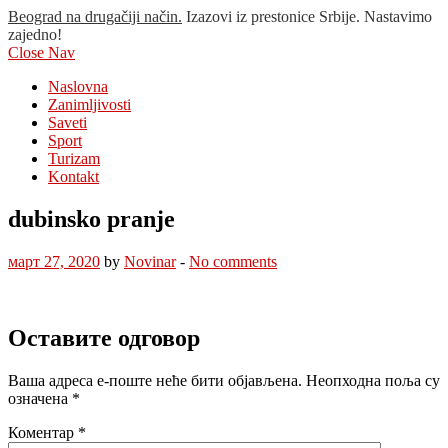
Beograd na drugačiji način.
Izazovi iz prestonice Srbije. Nastavimo
zajedno!
Close Nav
Naslovna
Zanimljivosti
Saveti
Sport
Turizam
Kontakt
dubinsko pranje
март 27, 2020
by
Novinar
-
No comments
Оставите одговор
Ваша адреса е-поште неће бити објављена.
Неопходна поља су
означена
*
Коментар
*