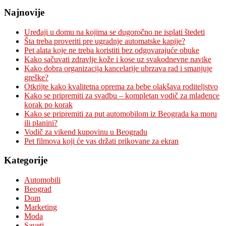
Najnovije
Uređaji u domu na kojima se dugoročno ne isplati štedeti
Šta treba proveriti pre ugradnje automatske kapije?
Pet alata koje ne treba koristiti bez odgovarajuće obuke
Kako sačuvati zdravlje kože i kose uz svakodnevne navike
Kako dobra organizacija kancelarije ubrzava rad i smanjuje
greške?
Otkrijte kako kvalitetna oprema za bebe olakšava roditeljstvo
Kako se pripremiti za svadbu – kompletan vodič za mladence
korak po korak
Kako se pripremiti za put automobilom iz Beograda ka moru
ili planini?
Vodič za vikend kupovinu u Beogradu
Pet filmova koji će vas držati prikovane za ekran
Kategorije
Automobili
Beograd
Dom
Marketing
Moda
Saveti