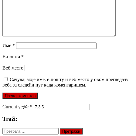
Име
*
Е-пошта
*
Веб место
Сачувај моје име, е-пошту и веб место у овом прегледачу
веба за следећи пут када коментаришем.
Current ye@r
*
Traži:
Претрага
за: