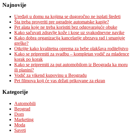
Najnovije
Uređaji u domu na kojima se dugoročno ne isplati štedeti
Šta treba proveriti pre ugradnje automatske kapije?
Pet alata koje ne treba koristiti bez odgovarajuće obuke
Kako sačuvati zdravlje kože i kose uz svakodnevne navike
Kako dobra organizacija kancelarije ubrzava rad i smanjuje
greške?
Otkrijte kako kvalitetna oprema za bebe olakšava roditeljstvo
Kako se pripremiti za svadbu – kompletan vodič za mladence
korak po korak
Kako se pripremiti za put automobilom iz Beograda ka moru
ili planini?
Vodič za vikend kupovinu u Beogradu
Pet filmova koji će vas držati prikovane za ekran
Kategorije
Automobili
Beograd
Dom
Marketing
Moda
Saveti