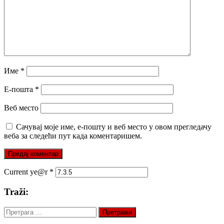
Име
*
Е-пошта
*
Веб место
Сачувај моје име, е-пошту и веб место у овом прегледачу
веба за следећи пут када коментаришем.
Current ye@r
*
Traži:
Претрага
за: