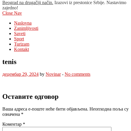
Beograd na drugačiji način.
Izazovi iz prestonice Srbije. Nastavimo
zajedno!
Close Nav
Naslovna
Zanimljivosti
Saveti
Sport
Turizam
Kontakt
tenis
децембар 29, 2024
by
Novinar
-
No comments
Оставите одговор
Ваша адреса е-поште неће бити објављена.
Неопходна поља су
означена
*
Коментар
*