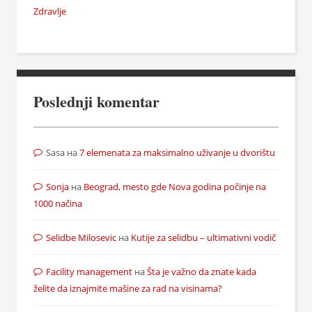
Zdravlje
Poslednji komentar
Sasa
на
7 elemenata za maksimalno uživanje u dvorištu
Sonja
на
Beograd, mesto gde Nova godina počinje na
1000 načina
Selidbe Milosevic
на
Kutije za selidbu – ultimativni vodič
Facility management
на
Šta je važno da znate kada
želite da iznajmite mašine za rad na visinama?