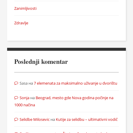
Zanimljivosti
Zdravlje
Poslednji komentar
Sasa
на
7 elemenata za maksimalno uživanje u dvorištu
Sonja
на
Beograd, mesto gde Nova godina počinje na
1000 načina
Selidbe Milosevic
на
Kutije za selidbu – ultimativni vodič