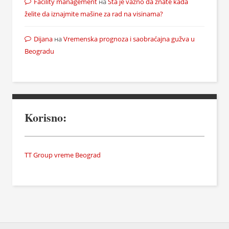
Facility management
на
Šta je važno da znate kada
želite da iznajmite mašine za rad na visinama?
Dijana
на
Vremenska prognoza i saobraćajna gužva u
Beogradu
Korisno:
TT Group vreme Beograd